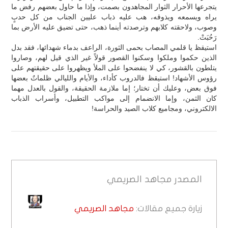
يتجرعها الأحرار الثوار المجاهدون بصمت، وإذا ما حاول بعضهم رفض ما
يراه ويسمعه ويذوقه، هب عليه ذباب عليين الجناب من كل حدبٍ
وصوب، ولاحقته كلابهم وترصدته أينما ذهب، حتى تضيق عليه الأرض بما
رَحُبَتْ.
استيقظ يا قلمي المصاب بحمى الثورة، الراعف بدماء شهدائها، فقد بدل
الذين حكموا وملكوا وسكنوا القصور قولاً غير الذي قيل لهم، وصاروا
يتلطون بالقشور، كي لا ينفضحوا على الملأ ويظهروا على حقيقتهم على
رؤوس الأشهاد! استيقظ فالدروب كأداء، والأيام والليالي ظلماتٌ بعضها
فوق بعض، وعليك أن تختار؛ إما ملازمة الحقيقة، والقول بالعدل مهما
كان الثمن، وإما الانضمام إلى مواكب التطبيل، وأسراب الذباب
الالكتروني، ومجاميع كلاب الصيد والحراسة!
المصدر
مجاهد الصريمي
زيارة جميع مقالات:
مجاهد الصريمي