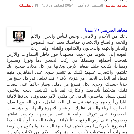
الجمعة , 26 أبـريـل , 2024 الساعة 7:56:09 PM
مجاهد الصريمي
0 تعليقات
مجاهد الصريمي / لا ميديا -
دعك من الأحلام والأماني، وعش لليأس والحزن والألم
والخيبة والضياع والانكسار، فماضيك سطا عليه اللصوص
والتجار والكهنة والدجالون والكذابون والقتلة، ولما أردتَ
العودة إلى الشوط من جديد، مستهدياً بنور فاطر السماوات والأرض
تقدست أسماؤه، ومنطلقاً في ركب الحسين دماً وثورةً ومسيرةً
ومنهاجاً، تكالب عليك طغاة الأرض وبغاتها من كل مكان. صحيحٌ أنك
غلبتهم، وانتصرت عليهم؛ لكنك لم تنتصر سوى على الظاهرين منهم
فقط، أما الجانب الخفي من هؤلاء الأعداء فقد تغلغل في كل خليةٍ من
خلايا جسدك، وجرى بكل قطرةٍ من دمك، وصار حاكماً على نبضات
قلبك، متحكماً بأنفاسك وأفكارك، لقد بات الكاشف لعبث العابثين،
المبين لفساد الفاسدين، الناهي عن منكر، الآمر بمعروف، الحافظ لأمانة
الباذلين أرواحهم ودماءهم في سبيل الله، العامل بالحق، الطامح للعدل،
المحارب للرياء والنفاق بنظرك، أو بنظر الأجهزة والجهات والمؤسسات
المحسوبة على ثورتك، والمعنية بتنفيذ برنامجها، وتجسيد ثقافتها
ومشروعها على أرض الواقع، خائناً لأمانة الوظيفة العامة، أو أداةً تنفيذيةً
للمشروع الأمريكي المعد لاستهداف الجبهة الداخلية، والمكون من أربعة
مسارات أو مستويات (أ، ب، ج، د)، وكم... وكم من نكبات وكوارث