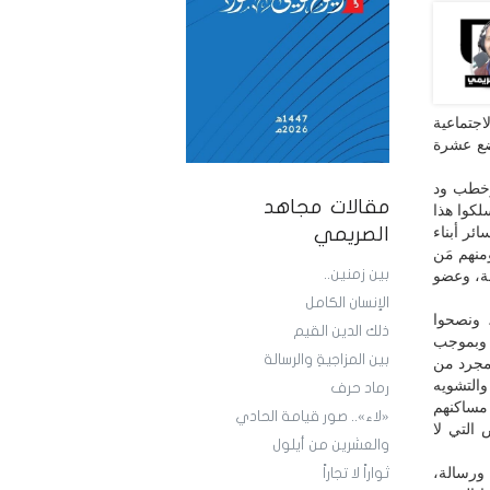
اجتماعية
ضع عشرة
وخطب ود
مقالات مجاهد
لكوا هذا
ئر أبناء
الصريمي
منهم مَن
بين زمنين..
ة، وعضو
الإنسان الكامل
 ونصحوا
ذلك الدين القيم
 وبموجب
بين المزاجيةِ والرسالة
 مجرد من
التشويه
رماد حرف
مساكنهم
«لاء».. صور قيامة الحادي
 التي لا
والعشرين من أيلول
ورسالة،
ثواراً لا تجاراً