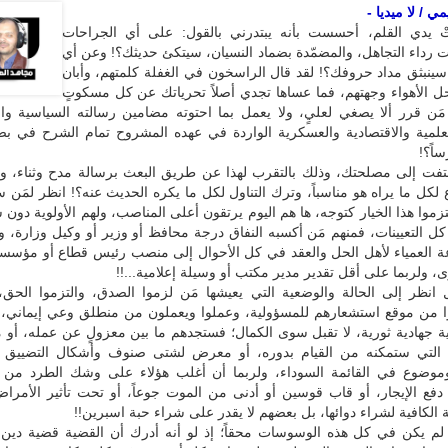
 / لا ميديا -
ْ يدي القلم، أحسست بأنه يبتدرني بالقول: على أي الجراحات
 رداء التجاهل، والمضمّدة بضماد النسيان، سيتكئ حديثك؟! وعن أي
 سينبثق مداد حروفك؟! لقد قال الراسخون في الغفلة كلمتهم، وأبان
حل الأهواء وجهتهم، فما عساها تجدي أصلاً تحرياتك عن كل مسكوتٍ
مَن قرر ألا يصغي لعليٍ، ولا يعمل بما احتوته مضامين رسالته السياسية وال
لعلمية والاقتصادية والعسكرية الواردة في عهده المشروح تمام الشرح في ب
اً؟!
 تلتفت إلى مصلحتك، وذلك بالتقرب لهذا عن طريق البعث برسالة مدح وثناء، 
ع لكل ما يراه هو مناسباً، وترك التناول لكل ما يكره الحديث عنه؟! انظر لمَن س
زموا هذا الخيار كتوجه، ها هم اليوم يرتقون أعلى المناصب، ولهم الأولوية دون سا
ل التعيينات، فمنهم مَن أكسبه النفاق درجة محافظ أو وزير أو وكيل وزارة، و
عة العمياء لأهل الحل والعقد في كل الأحوال إلى منصب رئيس قطاع أو مؤسس
لربما على أقل تقدير مدير مكتب أو وسيلة إعلامية...!!
 انظر إلى الحالة والوضعية التي يعيشها مَن لزموا الصدق، والتزموا الحق،
وا من موقع استشعارهم للمسؤولية، وعملوا ويعملون من منطلق وعي إيماني،
ية جهادية ثورية، لا تقبل سوى الكمال؛ فستجدهم ما بين معزولٍ عن عمله، أو
 التي ستمكنه من القيام بدوره، أو معرض لشتى صنوف وأشكال التضييق و
موضوع في القائمة السوداء، ولربما أن أغلب هؤلاء على وشك الطرد من 
فع الإيجار، أو قاب قوسين أو أدنى من الموت جوعاً، أو تحت تأثير الأمراض
 الكافية لشراء دوائها، بل بعضهم لا يقدر على شراء حبة اسبرين!!
م يكن في كل هذه الوسوسات محقاً؛ إذ لو أنه أدرك أن القضية قضية دين 