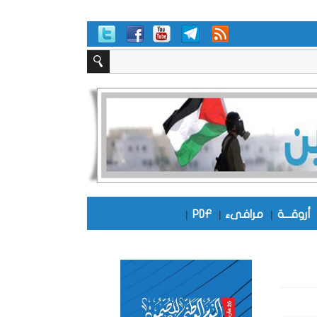
أروقـــة
|
مرافىء
|
PDF
|