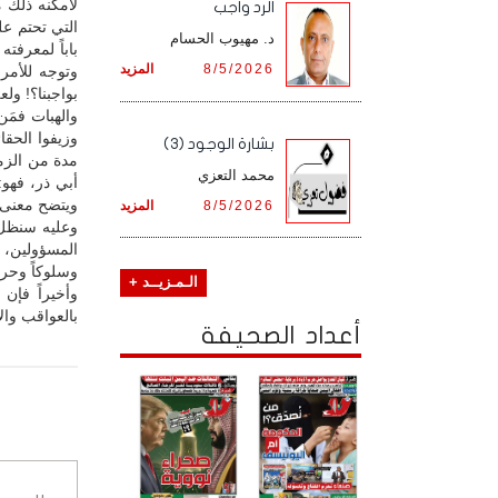
لأمكنه ذلك 
الرد واجب
التي تحتم عل
د. مهيوب الحسام
باباً لمعرفت
8/5/2026
المزيد
وتوجه للأمر 
بواجبنا؟! و
والهبات فمَن
وزيفوا الحقا
بشارة الوجود (3)
مدة من الزم
محمد التعزي
أبي ذر، فهو:
ويتضح معنى 
8/5/2026
المزيد
وعليه سنظل 
المسؤولين، و
وسلوكاً وحرك
الـمـزيــد +
وأخيراً فإن 
بالعواقب والآ
أعداد الصحيفة