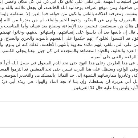
من استيعاب المهمة التي تلقى على عاتق كل أبي ذر، في كل مكان وعصر. إنها
ى صاحبها، ومن موقع اعترافه بوحدانية الله الخالصة، أن يجعل علاقته بالله وم
ه بنفسه، ومعرفته لعلاقته بالناس والكون من حوله، فما الدين إلا استقامة وإيم
بالمعروف والنهي عن المنكر، ودعوة للخير والبناء، ثم مَن يعذرنا من الله إ
لعل هناك مَن سيستفيد، فيحسن بعد الإساءة، ويصلح بعد فساد، وأما المناصب 
 قال إن بالغيها بعد أن داسوا على إنسانيتهم، واستهانوا بدينهم، وخانوا عهدهم 
ئق، قد اكتسبوا الخلود؟! إنهم حكموا على أنفسهم بالموت والخزي والضياع، و
ن على التل، تلقي إليهم مائدة معاوية بأشهى الأطعمة، فذلك كله لن يدوم. و
 العزة والخلود، والحياة المعطاءة والمتجددة في كل جيل. وهنا يتجلى الكسب 
الرفعة والغنى على أصوله.
في هذا الطريق وعلى هذا النهج حتى نجد للدم المبذول في سبيل الله أثراً 
في الواقع، وسنظل على هذا الدرب نسير، حتى نجد المعنيين قد التزموا المسير
ة، وغادروا ممارساتهم الشبيهة إلى حد التماثل بالمسكنات، والتخدير الموضعي.
تل أبي هريرة لن يسقطنا، وإن بتنا لا نجد الماء والهواء في ربذة أبي ذر؛ إ
ثار، وليس بما عليه حال كلا الفريقين.