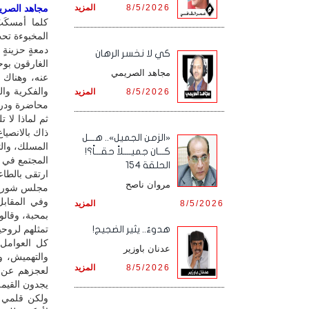
8/5/2026
المزيد
مجاهد الصريمي
كلما أمسكَت
المخبوءة تحت
دمعةٍ حزينةٍ
كي لا نخسر الرهان
الغارقون بو
مجاهد الصريمي
عنه، وهناك 
والفكرية وا
8/5/2026
المزيد
محاضرة ودرس
ثم لماذا لا
ذاك بالانصيا
«الزمن الجميل».. هـــل
المسلك، والت
كـــان جميــــلاً حقـــاً؟!
المجتمع في ك
الحلقة 154
ارتقى بالطا
مروان ناصح
مجلس شورى، و
وفي المقابل
8/5/2026
المزيد
بمحبة، وقال
تمثلهم لروح
هدوءٌ.. يثير الضجيج!
كل العوامل
عدنان باوزير
والتهميش، و
8/5/2026
المزيد
لعجزهم عن د
يجدون القيمة
ولكن قلمي ل