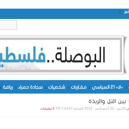
|
قع
|
«لا» 21 السياسي
|
مقـاربات
|
شخصيات
|
سجادة حمراء
|
رياضة
|
بين التل والربذة
الأثنين , 22 أغـسـطـس , 2022 الساعة 7:34:57 PM
ي
0 تعليقات