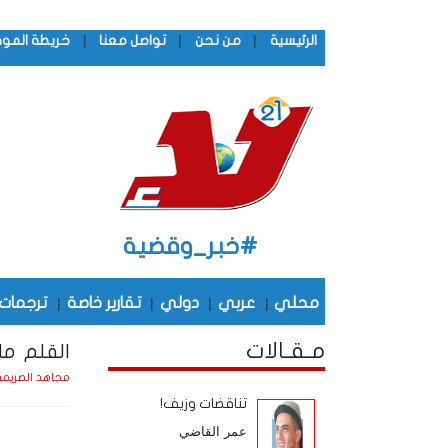
|
|
|
الرئيسية
من نحن
تواصل معنا
خريطة المو
#خبر_وقضية
محلي
|
عربي
|
دولي
|
تقارير خاصة
|
ترجمات
مـقـالات
القلم ما 
مجاهد الصريم
تناقضات وزيف!
عمر القاضي