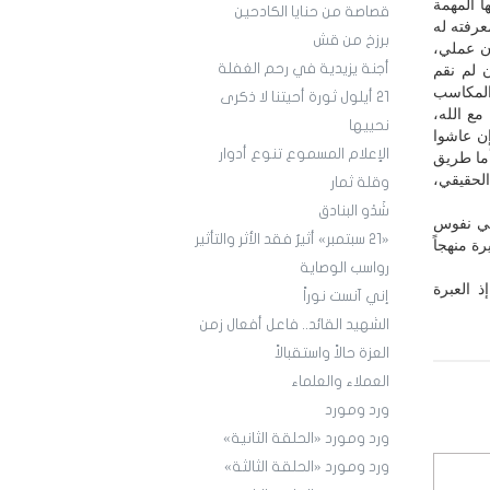
 المهمة
قصاصة من حنايا الكادحين
عرفته له
برزخ من قش
ان عملي،
أجنة يزيدية في رحم الغفلة
ن لم نقم
والمكاسب
21 أيلول ثورة أحيتنا لا ذكرى
مع الله،
نحييها
إن عاشوا
الإعلام المسموع تنوع أدوار
أما طريق
الحقيقي،
وقلة ثمار
شَدْو البنادق
في نفوس
«21 سبتمبر» أثيرٌ فقد الأثر والتأثير
ة منهجاً
رواسب الوصاية
ذ العبرة
إني آنست نوراً
الشهيد القائد.. فاعل أفعال زمن
العزة حالاً واستقبالاً
العملاء والعلماء
ورد ومورد
ورد ومورد «الحلقة الثانية»
ورد ومورد «الحلقة الثالثة»