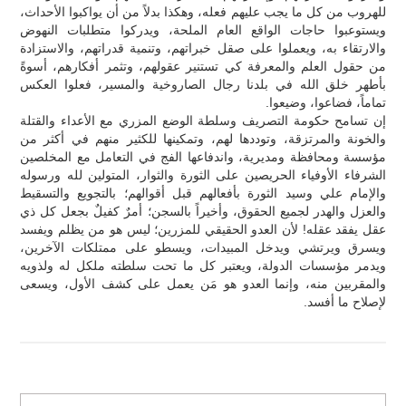
للهروب من كل ما يجب عليهم فعله، وهكذا بدلاً من أن يواكبوا الأحداث،
ويستوعبوا حاجات الواقع العام الملحة، ويدركوا متطلبات النهوض
والارتقاء به، ويعملوا على صقل خبراتهم، وتنمية قدراتهم، والاستزادة
من حقول العلم والمعرفة كي تستنير عقولهم، وتثمر أفكارهم، أسوةً
بأطهر خلق الله في بلدنا رجال الصاروخية والمسير، فعلوا العكس
تماماً، فضاعوا، وضيعوا.
إن تسامح حكومة التصريف وسلطة الوضع المزري مع الأعداء والقتلة
والخونة والمرتزقة، وتوددها لهم، وتمكينها للكثير منهم في أكثر من
مؤسسة ومحافظة ومديرية، واندفاعها الفج في التعامل مع المخلصين
الشرفاء الأوفياء الحريصين على الثورة والثوار، المتولين لله ورسوله
والإمام علي وسيد الثورة بأفعالهم قبل أقوالهم؛ بالتجويع والتسقيط
والعزل والهدر لجميع الحقوق، وأخيراً بالسجن؛ أمرٌ كفيلٌ بجعل كل ذي
عقل يفقد عقله! لأن العدو الحقيقي للمزرين؛ ليس هو من يظلم ويفسد
ويسرق ويرتشي ويدخل المبيدات، ويسطو على ممتلكات الآخرين،
ويدمر مؤسسات الدولة، ويعتبر كل ما تحت سلطته ملكل له ولذويه
والمقربين منه، وإنما العدو هو مَن يعمل على كشف الأول، ويسعى
لإصلاح ما أفسد.