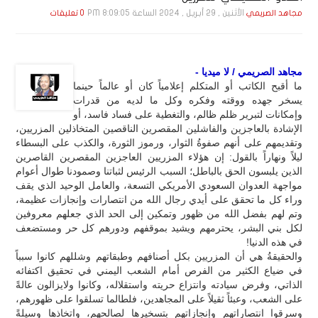
الأثنين , 29 أبـريـل , 2024 الساعة 8:09:05 PM
مجاهد الصريمي
0 تعليقات
مجاهد الصريمي / لا ميديا -
ما أقبح الكاتب أو المتكلم إعلامياً كان أو عالماً حينما
يسخر جهده ووقته وفكره وكل ما لديه من قدرات
وإمكانات لتبرير ظلم ظالم، والتغطية على فساد فاسد، أو
الإشادة بالعاجزين والفاشلين المقصرين الناقصين المتخاذلين المزريين،
وتقديمهم على أنهم صفوةُ الثوار، ورموز الثورة، والكذب على البسطاء
ليلاً ونهاراً بالقول: إن هؤلاء المزريين العاجزين المقصرين القاصرين
الذين يلبسون الحق بالباطل؛ السبب الرئيس لثباتنا وصمودنا طوال أعوام
مواجهة العدوان السعودي الأمريكي التسعة، والعامل الوحيد الذي يقف
وراء كل ما تحقق على أيدي رجال الله من انتصارات وإنجازات عظيمة،
وتم لهم بفضل الله من ظهور وتمكين إلى الحد الذي جعلهم معروفين
لكل بني البشر، يحترمهم ويشيد بموقفهم ودورهم كل حر ومستضعف
في هذه الدنيا!
والحقيقةُ هي أن المزريين بكل أصنافهم وطبقاتهم وشللهم كانوا سبباً
في ضياع الكثير من الفرص أمام الشعب اليمني في تحقيق اكتفائه
الذاتي، وفرض سيادته وانتزاع حريته واستقلاله، وكانوا ولايزالون عالةً
على الشعب، وعبئاً ثقيلاً على المجاهدين، فلطالما تسلقوا على ظهورهم،
وسرقوا انتصاراتهم وإنجازاتهم بتسخيرها لصالحهم، واتخاذها وسيلةً