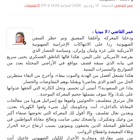
الجمعة , 12 يـونـيـو , 2026 الساعة 9:14:58 PM
عمر القاضي
0 تعليقات
عمر القاضي / لا ميديا -
ودخلنا المعركة وأغلقنا المضيق وتم حظر السفن
الصهيونية ردا على الانتهاكات الإجرامية الصهيونية
الأمريكية على غزة ولبنان وإيران، وسياسة الحصار الذي
يفرضه الأمريكي على اليمن. هكذا قالها الناطق العسكري يحيى سريع
في بيانه الذي سبقه قصف مواقع في الأراضي المحتلة بعدد من
الصواريخ والمسيرات اليمنية.
هكذا تشتعل أفضل من الهدنة والموت ببطء، وأخرج من البقاء منتظرين
الحل من العدو الذي يحاصرنا ويقتلنا بوهم المفاوضات والحصار.
ماذا عن السعودية؟! أتمنى أن تحسم، وتحل الكارثة التي ألحقها عدوانها
على بلدنا، وإلا سوف يشملها جحيم المعركة الموحدة...
قال مرتزق متفلسف «الحوثيين ولعوها مع إسرائيل هروبا من معالجات
المعاناة بالداخل»، أنت وحكومتك أول شيء ولعوا الكهرباء بعدن،
وبعدين تعال تفلسف. وإلا أقول لك المعركة التي تخوضها صنعاء أكبر
من وعيك وتفكيرك، وأنصحك تبقى صامت وتعالج معاناة المواطنين في
المناطق المحتلة الذين يختنقون ويموتون بسبب ارتفاع درجة الحرار
وغلاء المعيشة وانقطاع الرواتب.
من متى مقارعة ومحاربة الأحرار للكيان الصهيوني عاجبك أنت