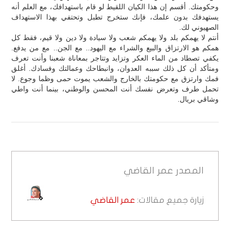
وحكومتك. أقسم إن هذا الكيان اللقيط لو قام باستهدافك، مع العلم أنه
يستهدفك بدون علمك، فإنك ستخرج تطبل وتحتفي بهذا الاستهداف
الصهيوني لك.
أنتم لا يهمكم بلد ولا يهمكم شعب ولا سيادة ولا دين ولا قيم، فقط كل
همكم هو الارتزاق والبيع والشراء مع اليهود.. مع الجن.. مع من يدفع.
يكفي تصطاد من الماء العكر وتزايد وتتاجر بمعاناة شعبنا وأنت تعرف
ومتأكد أن كل ذلك سببه العدوان، وانبطاحك وعمالتك وفسادك. أغلق
فمك وارتزق مع حكومتك بالخارج والشعب يموت حمى وظما وجوع. لا
تحمل طرف وتعرض نفسك أنت المحسن والوطني، بينما أنت واطي
وشاقي بريال.
المصدر
عمر القاضي
زيارة جميع مقالات:
عمر القاضي