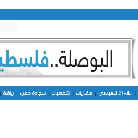
|
«لا» 21 السياسي
|
مقـاربات
|
شخصيات
|
سجادة حمراء
|
رياضة
|