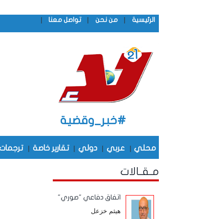
|
|
|
الرئيسية
من نحن
تواصل معنا
#خبر_وقضية
محلي
|
عربي
|
دولي
|
تقارير خاصة
|
ترجمات
مـقـالات
اتفاق دفاعي "صوري"
هيثم خزعل