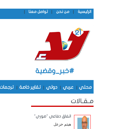
|
|
|
الرئيسية
من نحن
تواصل معنا
#خبر_وقضية
محلي
|
عربي
|
دولي
|
تقارير خاصة
|
ترجمات
مـقـالات
اتفاق دفاعي "صوري"
هيثم خزعل