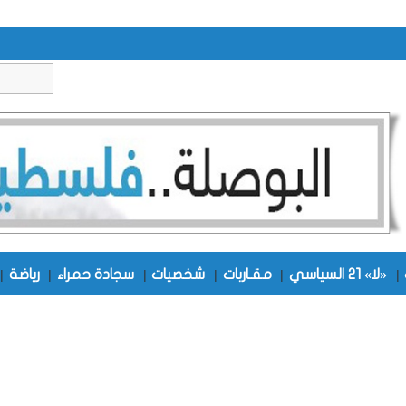
|
«لا» 21 السياسي
|
مقـاربات
|
شخصيات
|
سجادة حمراء
|
رياضة
|