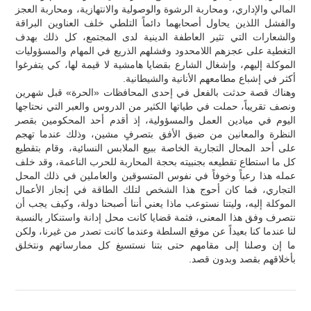
المالي والإداري، ومحاربة الرشوة والوصولية والانتهازية، ومحاربة العجز
والفشل اللذين يحاول أصحابهما دائماً التلطي خلف العناوين البراقة
والشعارات التي تثير العاطفة الدينية لدى المجتمع، كل ذلك بهدف
التغطية على عجزهم اللامحدود وفشلهم الذريع في المهام والمسؤوليات
الموكلة إليهم، وإشغال الشارع بقضايا هامشية لا قيمة لها، كي يتفرغوا
أكثر في إشباع مطامعهم الأنانية والشيطانية.
وهناك قصة حدثت بالفعل في إحدى المحافظات «الحرة» قبل شهرين
ونصف تقريباً، حملت في طياتها الكثير من الدروس والعبر التي نحتاجها
اليوم في ميادين العمل والمسؤولية، إذ أقدم أحد المحكومين بقصر
النظرة والمعانين من ضيق الأفق بتصرفٍ مشين، وذلك عندما تهجم
على أحد المحال التجارية الخاصة ببيع الملابس النسائية، وقام بتقطيع
كل ما استطاع تقطيعه بجنبيته بحجة المحاربة للحرب الناعمة، وقد خلف
عمله هذا رعباً وخوفاً في نفوس المتسوقين والعاملين في ذلك المحل
التجاري، فما كان أحوج هذا الشخص لتلك الطاقة في إنجاز الأعمال
الموكلة إليه، وليتنا نستوعب ماذا يعني أننا أصبحنا دولة، وكيف يجب أن
نتصرف وفق هذا المعنى، فثمة قضايا كانت محل إدانة واستنكار بالنسبة
لنا عندما كنا بعيداً عن موقع السلطة وعندما كانت تصدر من غيرنا، ولكن
ما إن وصلنا إلى مقامهم حتى بتنا نستسيغ كل ممارساتهم ونتخلق
بأخلاقهم بقصد وبدون قصد.