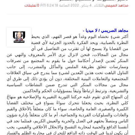
الثلاثاء , 4 يـنـاير , 2022 الساعة 6:24:18 PM
مجاهد الصريمي
0 تعليقات
مجاهد الصريمي / لا ميديا -
أكثر شيءٍ نخشاه اليوم وغداً هو قصر الفهم، الذي يحيط
النظرة بالضبابية، ويحد الفكرة بالحدود الجزئية لأي قضية
من القضايا ولا يسمح لها أن تقترب من التفاصيل في أي
مجال من المجالات، فنحن لانزال نرى الأمر بالمعروف والنهي عن
المنكر بُعدين لإصدار أحكامنا حول ما يقوم به المجتمع من تصرفات
وممارسات تتعلق بطريقة الملبس والمأكل والمشرب، إلى جانب
التناول الباهت تحت هذين البُعدين لشيءٍ مما يندرج في سياق العلاقات
المجتمعية والتعاملات البينية المختلفة، دون أن يؤدي ذلك إلى طرق أي
مجال من مجالات المنكر التي تندرج ضمن النشاطات السياسية
والتشريعية، وترتبط ارتباطاً وثيقاً بمسؤوليات الحكم والحاكمين.
إن المنهاج الذي تقوم عليه حركتنا الثورية التغييرية والإصلاحية هو منهاجٌ
كلي النظرة، بحيث يجعلنا نتحرك سواءً بسواءٍ في مختلف القضايا
الكبيرة والصغيرة، العامة والخاصة، سواء ما كان متعلقاً بالأخلاق والقيم
والعادات والسلوكيات الفردية والجماعية، أم ما كان متعلقاً بإدارة شؤون
الناس ومتصلاً بحقهم في العدل والحرية والعيش الكريم، فمثلما نجد في
أنفسنا الدافع والحمية لمحاربة التفسخ والانحلال الأخلاقي والقيمي، يجب
أن يكون لدينا في الوقت ذاته الدافع للتحرك في محاربة الظلم والفساد