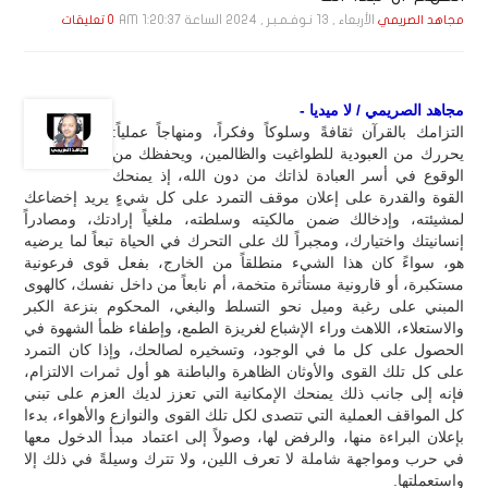
الأربعاء , 13 نـوفـمـبـر , 2024 الساعة 1:20:37 AM
مجاهد الصريمي
0 تعليقات
مجاهد الصريمي / لا ميديا -
التزامك بالقرآن ثقافةً وسلوكاً وفكراً، ومنهاجاً عملياً:
يحررك من العبودية للطواغيت والظالمين، ويحفظك من
الوقوع في أسر العبادة لذاتك من دون الله، إذ يمنحك
القوة والقدرة على إعلان موقف التمرد على كل شيءٍ يريد إخضاعك
لمشيئته، وإدخالك ضمن مالكيته وسلطته، ملغياً إرادتك، ومصادراً
إنسانيتك واختيارك، ومجبراً لك على التحرك في الحياة تبعاً لما يرضيه
هو، سواءً كان هذا الشيء منطلقاً من الخارج، بفعل قوى فرعونية
مستكبرة، أو قارونية مستأثرة متخمة، أم نابعاً من داخل نفسك، كالهوى
المبني على رغبة وميل نحو التسلط والبغي، المحكوم بنزعة الكبر
والاستعلاء، اللاهث وراء الإشباع لغريزة الطمع، وإطفاء ظمأ الشهوة في
الحصول على كل ما في الوجود، وتسخيره لصالحك، وإذا كان التمرد
على كل تلك القوى والأوثان الظاهرة والباطنة هو أول ثمرات الالتزام،
فإنه إلى جانب ذلك يمنحك الإمكانية التي تعزز لديك العزم على تبني
كل المواقف العملية التي تتصدى لكل تلك القوى والنوازع والأهواء، بدءا
بإعلان البراءة منها، والرفض لها، وصولاً إلى اعتماد مبدأ الدخول معها
في حرب ومواجهة شاملة لا تعرف اللين، ولا تترك وسيلةً في ذلك إلا
واستعملتها.