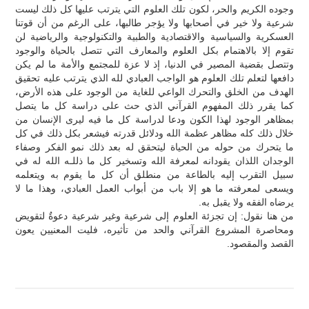
وجوده الكريم والحر، لكون تلك العلوم التي يترتب عليها كل ذلك ليست
شرعية ولا خير في أصحابها ولا يؤجر طالبها، على الرغم من أن قوتنا
العسكرية والسياسية والاقتصادية والطبية والتكنولوجية والرياضية لن
تقوم إلا بالاهتمام بكل العلوم والمعارف التي تتصل بالحياة والوجود
وتتصل بقضية المصير في الدنيا، إذ لا عزة للمجتمع والأمة ما لم يكن
دافعها لتعلم تلك العلوم هو الواجب العبادي لله الذي يترتب عليه تحقيق
الهدف من الخلق والتحرك الواعي للغاية من الوجود على هذه الأرض،
كما يقرر ذلك المفهوم القرآني الذي حث على دراسة كل ما يتصل
بمظاهر الوجود لهذا الكون ودعا لدراسة كل ما فيه ليرى الإنسان من
خلال ذلك كله مظاهر عظمة الله ودلائل قدرته فيشعر بكل ذلك في كل
ما يتحرك من حوله من الحياة ليتحقق له بعد ذلك نمو الفكر وصفاء
الوجدان اللذان يقودانه لمعرفة الله وتسخير كل ما ذللـه الله له في
سبيل التقرب إليه بالطاعة من منطلق أن كل ما يقوم به ويتعلمه
ويسعى لمعرفته ما هو إلا باب من أبواب العمل العبادي، وهذا ما لا
يرضاه الفقه ولا يقبل به.
من هنا نقول: إن تجزئة العلوم إلى شرعية وغير شرعية دعوةٌ لتقويض
ومحاصرة المشروع القرآني والحد من تأثيره، فليت المعنيين يعون
القصد والمقصود.