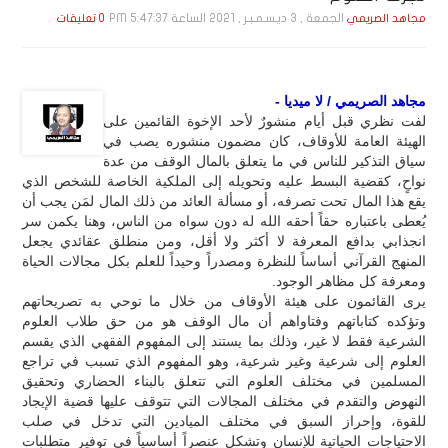
الجمعة , 3 ديـسـمـبـر , 2021 الساعة 5:47:37 PM
مجاهد الصريمي
0 تعليقات
مجاهد الصريمي / لا ميديا -
لفت نظري قبل أيام منشورٌ لأحد الإخوة القائمين على
الهيئة العامة للأوقاف، كان مضمون منشوره يصب في
سياق التذكير للناس في ما يتعلق بالمال الوقف من عدة
نواحٍ، كقضية البسط عليه وتحويله إلى الملكية الخاصة للشخص الذي
يقع هذا المال تحت تصرفه، أو مسألة العائد من ذلك المال لمَن يجب أن
يُعطى باعتباره حقاً أحقه الله له دون سواه من الناس، وهنا يكمن سر
انجذابي بدافع المعرفة لا أكثر ولا أقل، ومن منطلق عقائدي يجعل
المنهج القرآني أساساً للنظرة ومصدراً وحيداً للعلم بكل مجالات الحياة
ومعرفة كل مظاهر الوجود.
يرى القائمون على هيئة الأوقاف من خلال ما توحي به تصريحاتهم
وتؤكده كتاباتهم وفتاواهم أن مال الوقف هو من حق طلاب العلوم
الشرعية فقط لا غير، وذلك بما يستند إلى المفهوم الفقهي الذي يقسم
العلوم إلى شرعية وغير شرعية، وهو المفهوم الذي تسبب في تراجع
المسلمين في مختلف العلوم التي تتعلق بالبناء الحضاري وتحقيق
النهوض والتقدم في مختلف المجالات التي تتوقف عليها قضية الإيجاد
للقوة، وإحراز السبق في مختلف الميادين التي تدخل في صلب
الاحتياجات الحياتية للإنسان وتشكل عنصراً أساسياً في توفير متطلبات