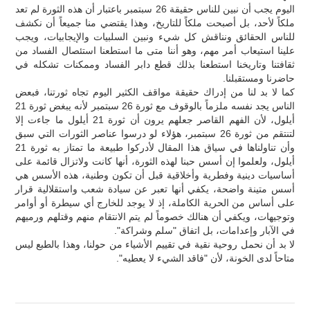
اليوم يجب أن نبين للناس حقيقة 26 سبتمبر باعتبار أن هذه الثورة لم تعد
ملكاً لأحد، بل أصبحت ملكاً للتاريخ، وهذا يقتضي منا جميعاً أن نكشف
للناس الحقائق ونناقش كل شيء ونبين السلبيات والإيجابيات، ويجب
علينا استيعاب أمر مهم، وهو أننا متى ما استطعنا استئصال الفساد من
ثقافتنا وتاريخنا استطعنا بذلك قطع دابر الفساد وممكنات تشكله في
حاضرنا ومستقبلنا.
كما لا بد لنا من إدراك حقيقة مواقف الكثير اليوم تجاه ثورتنا، فبعض
الناس يجد نفسه ملزماً بالوقوف مع ثورة 26 سبتمبر لأنه يبغض ثورة 21
أيلول، لأن الفهم القاصر جعلهم يرون أن ثورة 21 أيلول ما جاءت إلا
لتنتقم من ثورة 26 سبتمبر، هؤلاء لو درسوا عناصر الثورات التي سبق
وأن تناولناها في سياق هذا المقال لأدركوا طبيعة ما تمتاز به ثورة 21
أيلول، ولعلموا إن أسس حبنا لهذه الثورة، أنها كانت ولاتزال قائمة على
أساسيات دينية وفطرية وأخلاقية قبل أن تكون وطنية، هذه الأسس هي
أسس متينة واضحة، يكفي أنها تعبر عن سيادة شعب واستقلالية قرار
على أساس من الحرية الكاملة، إذ لا يوجد للخارج أي سيطرة أو أوامر
وتوجيهات، ويكفي أن هنالك خصوماً لم يتم الانتقام منهم وقتلهم ورميهم
في الآبار وإعدامات، بل اتفاق "سلم وشراكة".
لا بد أن نحمل روحية نقية في تقييم الأشياء من حولنا، وهذا بالطبع ليس
متاحاً لدى الخونة، لأن "فاقد الشيء لا يعطيه".