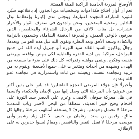
الأوضاع المزرية الجامدة الراكدة الميتة المميتة.
نعم آن أوان اقتلاع هكذا ذوات وشخصيات من الجذور، إذ باقتلاعهم سيُرد
للثورة المباركة المجيدة اعتبارها، ويتجلى مدى إكبارنا وإعظامنا لبذل
الباذلين وتضحية المضحين، ونحن واجدون في صفوف الثوار والأحرار
عشرات، بل مئات الآلاف من الرجال الشرفاء والمخلصين، الذين
يعرفون بالوعي العميق، والمعرفة الدقيقة الشاملة، ويتسمون بالنزاهة
والكفاءة وسعة الأفق وبعد النظرة وتقوى الله قبل هذه العوامل وبعدها.
رجالٌ يواكبون السيد القائد سيد الثورة أبو جبريل أيده الله في جميع
المراحل، مواكبةَ مَن لديه القدرة والقابلية لكي ينهض بواقعه، ويرتقي
بنفسه وفكره، وينمي مواهبه وقدراته، كل ذلك على ضوء ما يسمعه من
الهدى، ويشهده من أحداث ومتغيرات على جميع الأصعدة، ويقوم به من
تربية ومجاهدة لنفسه، ويعيشه من ثبات واستمرارية في مجاهدة عدو
الله وعدوه.
وأخيراً؛ فإن هؤلاء المرضى العجزة الفاشلين؛ قد باتوا على يقين أكثر
من غيرهم؛ بأن المرحلة التي وصل إليها يمن الإيمان والحكمة، ولاسيما
في ظل معركة طوفان الأقصى، وعزم علي العصر سيد الثورة على
اقتحام وفتح خيبر الحديثة، منطلقاً من البحر الأحمر وباب المندب؛
مرحلةٌ لا تحتمل وجودهم، وشرفٌ لا يستحقه أمثالهم، مرحلةٌ رجالها كل
مالكٍ، وقيس بن سعد، وعثمان بن حنيف، لا كل زياد وشمر وأبي
موسى، مرحلةٌ لا تقبل النقص والناقصين، ومقامٌ ليسوا جديرين به على
الإطلاق.