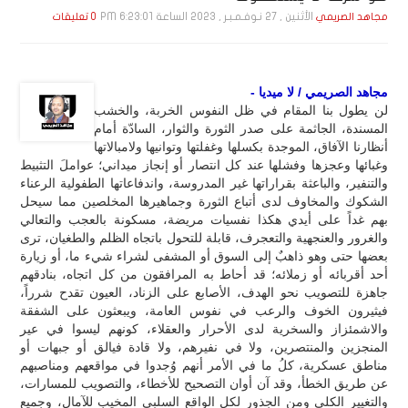
الأثنين , 27 نـوفـمـبـر , 2023 الساعة 6:23:01 PM
مجاهد الصريمي
0 تعليقات
مجاهد الصريمي / لا ميديا -
لن يطول بنا المقام في ظل النفوس الخربة، والخشب
المسندة، الجاثمة على صدر الثورة والثوار، السادّة أمام
أنظارنا الآفاق، الموجدة بكسلها وغفلتها وتوانيها ولامبالاتها
وغبائها وعجزها وفشلها عند كل انتصار أو إنجاز ميداني؛ عواملَ التثبيط
والتنفير، والباعثة بقراراتها غير المدروسة، واندفاعاتها الطفولية الرعناء
الشكوك والمخاوف لدى أتباع الثورة وجماهيرها المخلصين مما سيحل
بهم غداً على أيدي هكذا نفسيات مريضة، مسكونة بالعجب والتعالي
والغرور والعنجهية والتعجرف، قابلة للتحول باتجاه الظلم والطغيان، ترى
بعضها حتى وهو ذاهبٌ إلى السوق أو المشفى لشراء شيء ما، أو زيارة
أحد أقربائه أو زملائه؛ قد أحاط به المرافقون من كل اتجاه، بنادقهم
جاهزة للتصويب نحو الهدف، الأصابع على الزناد، العيون تقدح شرراً،
فيثيرون الخوف والرعب في نفوس العامة، ويبعثون على الشفقة
والاشمئزاز والسخرية لدى الأحرار والعقلاء، كونهم ليسوا في عير
المنجزين والمنتصرين، ولا في نفيرهم، ولا قادة فيالق أو جبهات أو
مناطق عسكرية، كلُ ما في الأمر أنهم وُجدوا في مواقعهم ومناصبهم
عن طريق الخطأ، وقد آن أوان التصحيح للأخطاء، والتصويب للمسارات،
والتغيير الكلي ومن الجذور لكل الواقع السلبي المخيب للآمال، وجميع