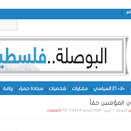
|
قع
|
«لا» 21 السياسي
|
مقـاربات
|
شخصيات
|
سجادة حمراء
|
رياضة
|
المؤمنين حقاً
الجمعة , 1 أبـريـل , 2022 الساعة 11:34:54 PM
ي
0 تعليقات