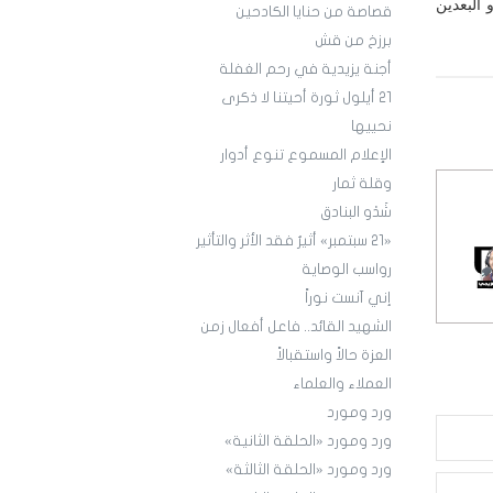
 البعدين
قصاصة من حنايا الكادحين
برزخ من قش
أجنة يزيدية في رحم الغفلة
21 أيلول ثورة أحيتنا لا ذكرى
نحييها
الإعلام المسموع تنوع أدوار
وقلة ثمار
شَدْو البنادق
«21 سبتمبر» أثيرٌ فقد الأثر والتأثير
رواسب الوصاية
إني آنست نوراً
الشهيد القائد.. فاعل أفعال زمن
العزة حالاً واستقبالاً
العملاء والعلماء
ورد ومورد
ورد ومورد «الحلقة الثانية»
ورد ومورد «الحلقة الثالثة»