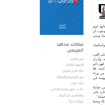
ها، ليتم
بوجوب أن
ما، ومتى
مقالات مجاهد
أساليبنا،
الصريمي
على الفرد
بين زمنين..
ه، وأدرك
هو دائم
الإنسان الكامل
نية، فلا
ذلك الدين القيم
 من وراء
بين المزاجيةِ والرسالة
همته في
رماد حرف
، هدايةً
«لاء».. صور قيامة الحادي
ثاره على
والعشرين من أيلول
يناه".
ا ويحثنا
ثواراً لا تجاراً