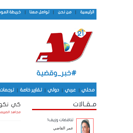
|
|
|
الرئيسية
من نحن
تواصل معنا
خريطة المو
#خبر_وقضية
محلي
|
عربي
|
دولي
|
تقارير خاصة
|
ترجمات
مـقـالات
كي نكون 
مجاهد الصريم
تناقضات وزيف!
عمر القاضي