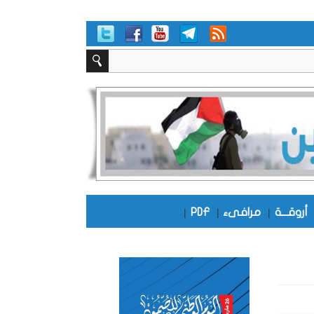
أروقـــة
|
مرافىء
|
PDF
|