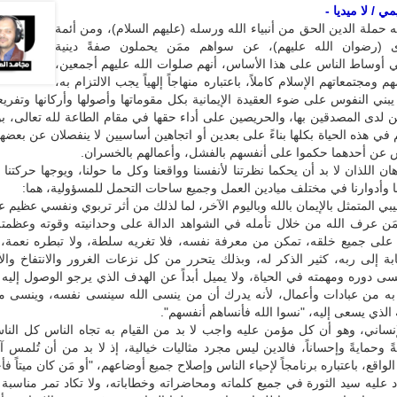
 / لا ميديا -
به حملة الدين الحق من أنبياء الله ورسله (عليهم السلام)، ومن أئمة
دى (رضوان الله عليهم)، عن سواهم ممَن يحملون صفةً دينية
 أوساط الناس على هذا الأساس، أنهم صلوات الله عليهم أجمعين،
 ومجتمعاتهم الإسلام كاملاً، باعتباره منهاجاً إلهياً يجب الالتزام به،
ي النفوس على ضوء العقيدة الإيمانية بكل مقوماتها وأصولها وأركانها وتفريعات
ين لدى المصدقين بها، والحريصين على أداء حقها في مقام الطاعة لله تعالى، 
في هذه الحياة بكلها بناءً على بعدين أو اتجاهين أساسيين لا ينفصلان عن بعضه
س عن أحدهما حكموا على أنفسهم بالفشل، وأعمالهم بالخسران.
ان اللذان لا بد أن يحكما نظرتنا لأنفسنا وواقعنا وكل ما حولنا، ويوجها حركتنا و
ا وأدوارنا في مختلف ميادين العمل وجميع ساحات التحمل للمسؤولية، هما:
الغيبي المتمثل بالإيمان بالله وباليوم الآخر، لما لذلك من أثر تربوي ونفسي عظيم 
مَن عرف الله من خلال تأمله في الشواهد الدالة على وحدانيته وقوته وعظمت
على جميع خلقه، تمكن من معرفة نفسه، فلا تغريه سلطة، ولا تبطره نعمة، ف
ابة إلى ربه، كثير الذكر له، وبذلك يتحرر من كل نزعات الغرور والانتفاخ والأنا
ى دوره ومهمته في الحياة، ولا يميل أبداً عن الهدف الذي يرجو الوصول إليه
به من عبادات وأعمال، لأنه يدرك أن من ينسى الله سينسى نفسه، وينسى م
 الذي يسعى إليه، "نسوا الله فأنساهم أنفسهم".
الإنساني، وهو أن كل مؤمن عليه واجب لا بد من القيام به تجاه الناس كل الناس
يةً وحمايةً وإحساناً، فالدين ليس مجرد مثاليات خيالية، إذ لا بد من أن تُلمس آ
لواقع، باعتباره برنامجاً لإحياء الناس وإصلاح جميع أوضاعهم، "أو مَن كان ميتاً فأحي
 عليه سيد الثورة في جميع كلماته ومحاضراته وخطاباته، ولا تكاد تمر مناسبة إل