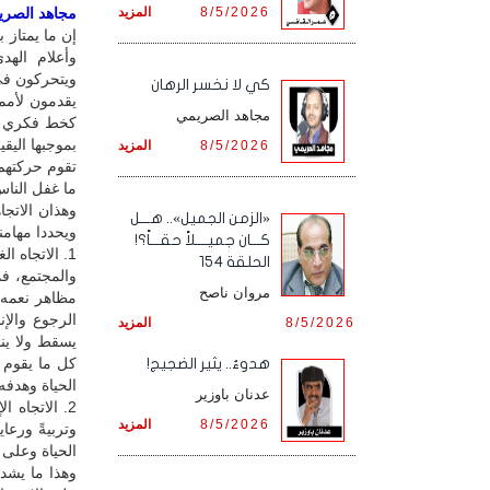
8/5/2026
المزيد
مجاهد الصريمي
إن ما يمتاز 
وأعلام اله
ويتحركون في
كي لا نخسر الرهان
يقدمون لأممهم
مجاهد الصريمي
كخط فكري يبن
بموجبها اليق
8/5/2026
المزيد
تقوم حركتهم 
ما غفل النا
وهذان الاتجاه
«الزمن الجميل».. هـــل
ويحددا مهامن
كـــان جميــــلاً حقـــاً؟!
1. الاتجاه 
الحلقة 154
والمجتمع، ف
مروان ناصح
مظاهر نعمه 
الرجوع والإن
8/5/2026
المزيد
يسقط ولا ينس
كل ما يقوم 
هدوءٌ.. يثير الضجيج!
الحياة وهدفه
عدنان باوزير
2. الاتجاه 
8/5/2026
المزيد
وتربيةً ورعا
الحياة وعلى ا
وهذا ما يشدد