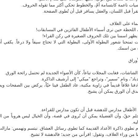
ات ناعمة كابتسامة أمّ، والخطوط تحكي أكثر مما تقوله الحروف.
قرأ قبل اللسان، والعقل يسافر قبل أن تُطوى الصفحة.
اء على الغلاف
اللحظة حين نرى أسماء الأطفال الفائزين في المسابقات!
يظهر اسمنا بين تلك الحروف الصغيرة في ركن القراء!
 تمنحنا شعور البطولة الأولى، البطولة التي لا تحتاج سيفاً ولا درعاً. يكفي 
ٍ من اسمك.
وراق
لشاشات، فغابت المجلات تباعاً، كأن الأضواء الجديدة لم تحتمل رائحة الورق.
اد"، ونام "سمير"، وتراجع "ميكي" إلى أرشيف الذاكرة.
دفنا غلافاً قديماً في زاوية مكتبة، عاد الطفل فينا حيّاً، يركض بين الصفحات و
دق أن الورق يمكن أن يشيخ.
الأطفال مدارس للدهشة قبل أن تكون مدارس للقراءة.
لحلم حقّ، وأن الفضيلة يمكن أن تُروى في قصة، وأن الخيال ليس هروباً من ال
يه.
م نطوي ذاكرة الأعداد القديمة كما تطوى رسائل العشاق. نبتسم ونهمس: مازالت
لنا من وراء الغلاف، وتقول: اقرأني من جديد؛ فالدهشة لا تشيخ.