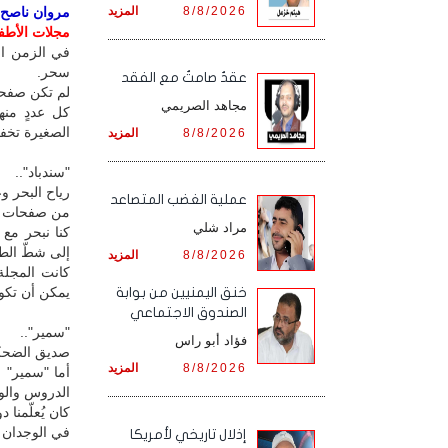
8/8/2026
المزيد
مروان ناصح / 
مجلات الأطفال
في الزمن ال
سحر.
عقدٌ صامتٌ مع الفقد
لم تكن صفحات
مجاهد الصريمي
كل عددٍ منه
الصغيرة تخفق 
8/8/2026
المزيد
"سندباد"..
رياح البحر و
‏عملية الغضب المتصاعد
من صفحات "سن
مراد شلي
كنا نبحر مع
إلى شطّ الطف
8/8/2026
المزيد
كانت المجلة
يمكن أن تكون 
خنق اليمنيين من بوابة
الصندوق الاجتماعي
"سمير"..
فؤاد أبو راس
صديق الضحكة
8/8/2026
المزيد
أما "سمير" ف
الدروس والو
كان يُعلّمنا
في الوجدان كز
إذلال تاريخي لأمريكا