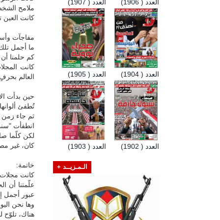
العدد ( 1906)
العدد ( 1907)
ملامح الشخصي
كانت العين ت
مفاجآت وأسم
ما أجمل تلك 
كم حلمنا أن 
كانت المجلات
العدد ( 1904)
العدد ( 1905)
العالم بحرف
حين بدأت الأ
تُطفئ ألوانها
ثم جاء زمن ا
انطفأت "سندب
لكن كلّما صا
كان، غير مص
العدد ( 1902)
العدد ( 1903)
خاتمة:
الـمـزيــد +
كانت مجلات 
علّمتنا أن ا
عبور أجمل إل
وها نحن اليو
هناك، تلوّح 