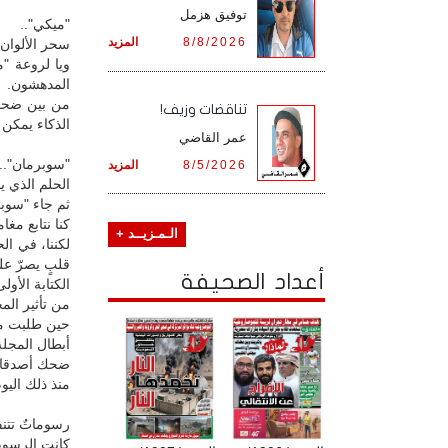
توفيق هزمل
"ميكي"..
8/8/2026
المزيد
سحر الألوان 
ويا لروعة "م
المدهشون.
من بين ضحكا
تناقضات وزيف!
الذكاء يمكن أ
عمر القاضي
"سوبرمان"..
8/5/2026
المزيد
الحلم الذي ي
ثم جاء "سوبرم
كنا نتابع مغ
الـمـزيــد +
لكننا، في ال
قلبٍ يصرّ على
أعداد الصحيفة
الكتابة الأولى
من تأثير الم
حين طلبت من
أبطال المجلة
ضحك أصدقائي 
منذ ذلك الي
رسوماتٌ تتن
كانت الرسوم 