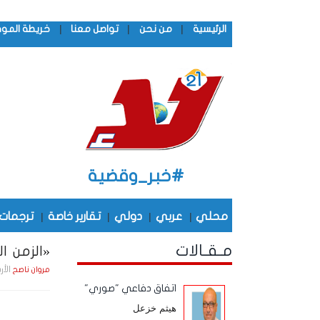
|
|
|
الرئيسية
من نحن
تواصل معنا
خريطة المو
#خبر_وقضية
محلي
|
عربي
|
دولي
|
تقارير خاصة
|
ترجمات
مـقـالات
«الزمن الج
الأربعاء , 18 فـبـرا
مروان ناصح
اتفاق دفاعي "صوري"
هيثم خزعل