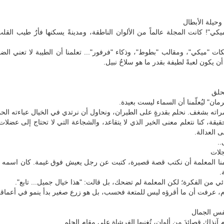
وحيلة الأبطال
يكي"! كانت المجلة عالماً من الألوان الناطقة، ومدينةً يسكنها فأرٌ طيب القل
ت "ميكي"، ومقالب "بطوط"، وذكاء "فرفور"... تعلمنا أن الطيبة لا تعني ال
ن يكون لعبةً لطيفة بقدر ما هو سلاحٌ نبيل.
حلق
ان" ليُعلّمنا أن السماء ليست بعيدة.
امراته بشغف. نحلم بقدرةٍ على الطيران، ونحاول أن نرتدي في الخيال عباءته الحم
حقيقة، كنا نتعلم معنى الخير الذي لا يتقاعد، والشجاعة التي لا تحتاج إلى عضلات
 العدالة.
..
جلات
ا المعلمة أن نكتب قصة قصيرة، كتبت عن رجل يعيش فوق غيمة. كان اسمه ي
.
من الفكرة؛ لكن المعلمة لم تضحك، بل قالت: "هذا خيال جميل... تابع".
وم، عرفت أن ما أقرؤه ليس للمتعة فحسب، بل هو زرع صغير بدأ ينمو في أعماق
فس الجمال
آنذاك قصائدَ من ألوان، تُغنيها الفرشاة على مقام الحلم.