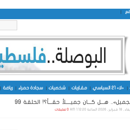
|
قع
|
«لا» 21 السياسي
|
مقـاربات
|
شخصيات
|
سجادة حمراء
|
رياضة
|
ميل».. هـــل كـــان جميــــلاً حقـــاً؟! الحلقة 99
يـر , 2026 الساعة 1:12:20 AM
0 تعليقات