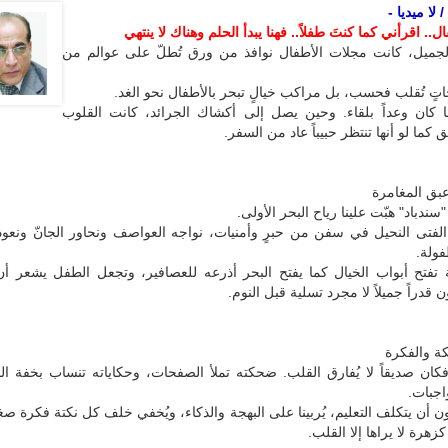
لا ميديا -
.. اقرأني كما كنتَ طفلاً.. فهنا يبدأ الحلم وهناك لا ينتهي
جميل، كانت مجلات الأطفال نوافذ من ورق تُطلّ على عوالم من
ٍ تُقلب فحسب، بل مراكب خيالٍ تبحر بالأطفال نحو الغد.
ا كان وعداً بلقاء. وحين يصل إلى أكشاك الجرائد، كانت القلوب
كما لو أنها تنتظر حبيباً عاد من السفر.
عبق المغامرة
دباد" هبّت علينا رياح البحر الأولى.
 الفتى النحيل في سفن من حبرٍ وأمنيات، نواجه العواصف ونحاور الجانّ ونعو
ولة.
 تفتح أبواب الخيال كما يفتح البحر أذرعه للعصافير، وتجعل الطفل يشعر أن
قدراً جميلاً لا مجرد تسلية قبل النوم.
 والفكرة
كان صديقاً لا يُفارق القلب. ضحكته تملأ الصفحات، وحكاياته تنساب بخفة ال
اجبات.
 دون أن يتكلف التعليم، يُربينا على البهجة والذكاء، ويُخفي خلف كل نكتة فكرة صغ
هرة لا يراها إلا القلب.