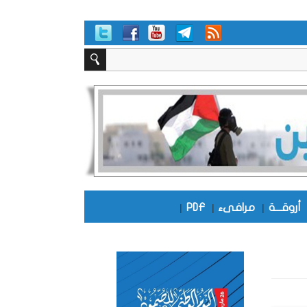
أروقـــة
|
مرافىء
|
PDF
|