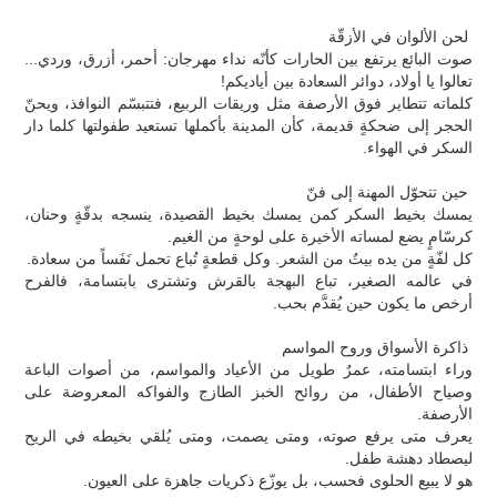
لحن الألوان في الأزقّة
صوت البائع يرتفع بين الحارات كأنّه نداء مهرجان: أحمر، أزرق، وردي...
تعالوا يا أولاد، دوائر السعادة بين أياديكم!
كلماته تتطاير فوق الأرصفة مثل وريقات الربيع، فتتبسّم النوافذ، ويحنّ
الحجر إلى ضحكةٍ قديمة، كأن المدينة بأكملها تستعيد طفولتها كلما دار
السكر في الهواء.
حين تتحوّل المهنة إلى فنّ
يمسك بخيط السكر كمن يمسك بخيط القصيدة، ينسجه بدقّةٍ وحنان،
كرسّامٍ يضع لمساته الأخيرة على لوحةٍ من الغيم.
كل لفّةٍ من يده بيتٌ من الشعر. وكل قطعةٍ تُباع تحمل نَفَساً من سعادة.
في عالمه الصغير، تباع البهجة بالقرش وتشترى بابتسامة، فالفرح
أرخص ما يكون حين يُقدَّم بحب.
ذاكرة الأسواق وروح المواسم
وراء ابتسامته، عمرٌ طويل من الأعياد والمواسم، من أصوات الباعة
وصياح الأطفال، من روائح الخبز الطازج والفواكه المعروضة على
الأرصفة.
يعرف متى يرفع صوته، ومتى يصمت، ومتى يُلقي بخيطه في الريح
ليصطاد دهشة طفل.
هو لا يبيع الحلوى فحسب، بل يوزّع ذكريات جاهزة على العيون.