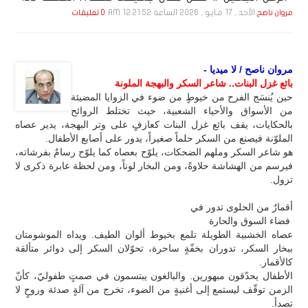
الأحد , 17 مـايـو , 2026 الساعة 12:21:52 AM
مروان ناصح
0 تعليقات
مروان ناصح / لا ميديا -
بائع غزل البنات.. شاعر السكر والبهجة الملونة
حين يُنسَج الفرح من خيوطٍ من ضوء في الزوايا المضيئة
من الأسواق والأحياء الشعبية، حيث تختلط الروائح
بالحكايات، يقف بائع غزل البنات كعازفٍ على وتر البهجة، يدير عصاه
الملوّنة فيصنع من السكر حلماً صغيراً، يدور على أصابع الأطفال.
هو شاعر السكر وملهم الضحكات، يلوّح بعصاه كما يلوّح رسامٌ بفرشاته،
فيرسم من الهشاشة حلاوةً، ومن البخار لوناً، ومن لحظة عابرة ذكرى لا
تزول.
أقمارٌ من الحلوى تدور في
فضاء السوق والحارة
عصاه الخشبية الطويلة تلمع بخيوط ألوان الطيف. ويداه الموشومتان
ببخار السكر، تدوران بخفّةٍ ساحرة، تحوّلان السكر إلى دوائر متألقة
كالأقمار.
الأطفال يحدّقون مبهورين. والبالغون يبتسمون في صمتٍ طفوليّ، كأنّ
الزمن توقّف ليستمع إلى أغنيةٍ من الضوء، تخرج من آلةٍ صدئة وروحٍ لا
تصدأ.