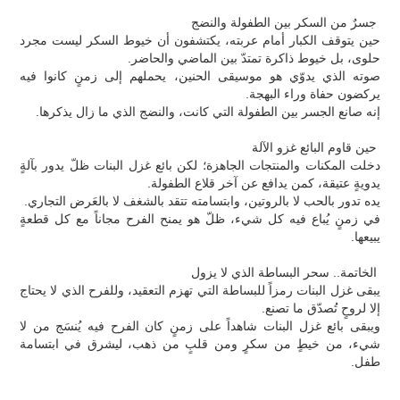
جسرٌ من السكر بين الطفولة والنضج
حين يتوقف الكبار أمام عربته، يكتشفون أن خيوط السكر ليست مجرد
حلوى، بل خيوط ذاكرة تمتدّ بين الماضي والحاضر.
صوته الذي يدوّي هو موسيقى الحنين، يحملهم إلى زمنٍ كانوا فيه
يركضون حفاة وراء البهجة.
إنه صانع الجسر بين الطفولة التي كانت، والنضج الذي ما زال يذكرها.
حين قاوم البائع غزو الآلة
دخلت المكنات والمنتجات الجاهزة؛ لكن بائع غزل البنات ظلّ يدور بآلةٍ
يدويةٍ عتيقة، كمن يدافع عن آخر قلاع الطفولة.
يده تدور بالحب لا بالروتين، وابتسامته تتقد بالشغف لا بالعَرض التجاري.
في زمنٍ يُباع فيه كل شيء، ظلّ هو يمنح الفرح مجاناً مع كل قطعةٍ
يبيعها.
الخاتمة.. سحر البساطة الذي لا يزول
يبقى غزل البنات رمزاً للبساطة التي تهزم التعقيد، وللفرح الذي لا يحتاج
إلا لروحٍ تُصدّق ما تصنع.
ويبقى بائع غزل البنات شاهداً على زمنٍ كان الفرح فيه يُنسَج من لا
شيء، من خيطٍ من سكرٍ ومن قلبٍ من ذهب، ليشرق في ابتسامة
طفل.