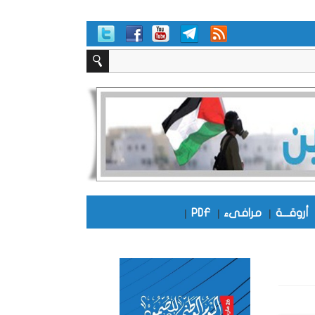
أروقـــة
|
مرافىء
|
PDF
|