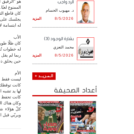
هو "الرفيق 
الرد واجب
الممنوع لعبًا.
د. مهيوب الحسام
كان قاطع التذ
8/5/2026
المزيد
يجلسك على ك
له ابتسامة لا 
الأب
بشارة الوجود (3)
كان ظلًا طوي
محمد التعزي
له خطوات تُ
ربما لم يقل ل
8/5/2026
المزيد
حين يحلق ذقن
الأم
الـمـزيــد +
ليست فقط ال
كانت توقظك 
أعداد الصحيفة
لها يد تشبه 
كانت تحفظ م
وكان هناك ال
كلّ هؤلاء ش
ويربّي قبل ا