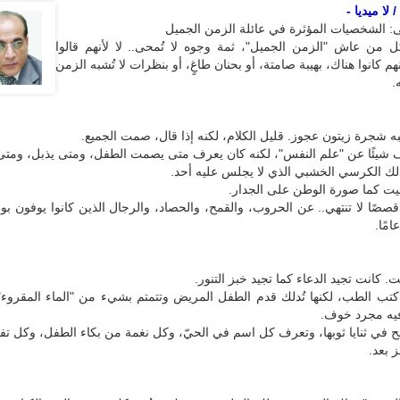
لا ميديا -
ى: الشخصيات المؤثرة في عائلة الزمن الجميل
 من عاش "الزمن الجميل"، ثمة وجوه لا تُمحى.. لا لأنهم قالوا
نهم كانوا هناك، بهيبة صامتة، أو بحنان طاغٍ، أو بنظرات لا تُشبه الزمن
.
شبه شجرة زيتون عجوز. قليل الكلام، لكنه إذا قال، صمت الجميع.
 شيئًا عن "علم النفس"، لكنه كان يعرف متى يصمت الطفل، ومتى يذبل، ومتى
لك الكرسي الخشبي الذي لا يجلس عليه أحد.
يت كما صورة الوطن على الجدار.
صًا لا تنتهي.. عن الحروب، والقمح، والحصاد، والرجال الذين كانوا يوفون بو
مًا.
. كانت تجيد الدعاء كما تجيد خبز التنور.
 كتب الطب، لكنها تُدلك قدم الطفل المريض وتتمتم بشيء من "الماء المقروء
فيه مجرد خوف.
ح في ثنايا ثوبها، وتعرف كل اسم في الحيّ، وكل نغمة من بكاء الطفل، وكل ت
ز بعد.