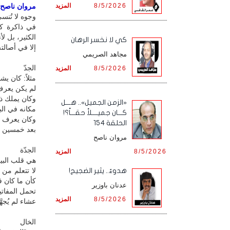
8/5/2026
المزيد
مروان ناصح / 
وجوه لا تُنس
في ذاكرة كل
الكثير، بل لأ
كي لا نخسر الرهان
إلا في أصالته
مجاهد الصريمي
الجدّ
8/5/2026
المزيد
مثلاً: كان ي
لم يكن يعرف
وكان يملك ذ
«الزمن الجميل».. هـــل
مكانه في الب
كـــان جميــــلاً حقـــاً؟!
وكان يعرف قص
الحلقة 154
بعد خمسين عا
مروان ناصح
الجدّة
8/5/2026
المزيد
هي قلب البيت
لا تتعلم من
هدوءٌ.. يثير الضجيج!
كأن ما كان 
عدنان باوزير
تحمل المفاتي
8/5/2026
المزيد
عشاء لم يُجهَّ
الخال