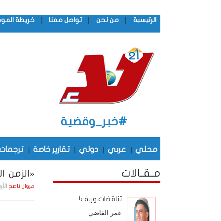
|
|
|
الرئيسية
من نحن
تواصل معنا
خريطة المو
#خبر_وقضية
محلي
|
عربي
|
دولي
|
تقارير خاصة
|
ترجمات
مـقـالات
«الزمن الج
الأربعاء , 7 يـنـاي
مروان ناصح
تناقضات وزيف!
عمر القاضي