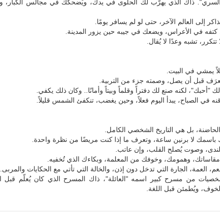
السري". ذاك الذي يهرّب لك الحلوى في يدك، ويُضحكك في مجالس الكبار، و
اكر إلى العالم الآخر، حتى لو لم يسافر يومًا.
تفه في الأعراس، ويضعك في جيبه حين يزور المدينة.
تتكرر، تشبه وعدًا لا يُقال.
لاً يمشي في البيت.
عرَف قبل أن يصل، وصمته جزء من التربية.
ك "أحبك"، لكنه صنع لك دفتراً وقلماً وبيتاً وأمانًا.. وكان ذلك يكفي.
ه في الصباح، يبدأ اليوم فعلاً، وحين يغضب، تنكفئ الشمس قليلاً.
حاضنة، بل هي التاريخ الشخصي الكامل.
باسمك لا برنين ساعة، وتعرف ما إذا كنت مريضًا من نظرة واحدة.
الندى، وصوت يُصلح القلب، وإن عاتب.
قاساتك، وهمومك، وخوفك من المعلمة، وبكاءك الذي تُخفيه.
عم، العمة، الجارة التي تدخل دون إذن، والخالة التي تأتي مع الحكايات والمربى..
خصيات من مسرح كبير اسمه "العائلة"، ذاك المسرح الذي كان يُعلّم قبل ا
لخوف، ويُطمئن قبل اللغة.