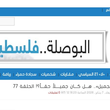
|
قع
|
«لا» 21 السياسي
|
مقـاربات
|
شخصيات
|
سجادة حمراء
|
رياضة
|
ميل».. هـــل كـــان جميــــلاً حقـــاً؟! الحلقة 77
ر , 2026 الساعة 12:16:23 AM
0 تعليقات