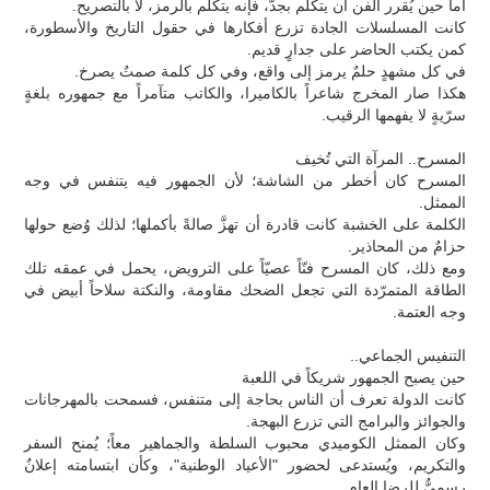
أما حين يُقرر الفن أن يتكلم بجدّ، فإنه يتكلم بالرمز، لا بالتصريح.
كانت المسلسلات الجادة تزرع أفكارها في حقول التاريخ والأسطورة،
كمن يكتب الحاضر على جدارٍ قديم.
في كل مشهدٍ حلمٌ يرمز إلى واقع، وفي كل كلمة صمتٌ يصرخ.
هكذا صار المخرج شاعراً بالكاميرا، والكاتب متآمراً مع جمهوره بلغةٍ
سرّيةٍ لا يفهمها الرقيب.
المسرح.. المرآة التي تُخيف
المسرح كان أخطر من الشاشة؛ لأن الجمهور فيه يتنفس في وجه
الممثل.
الكلمة على الخشبة كانت قادرة أن تهزَّ صالةً بأكملها؛ لذلك وُضع حولها
حزامٌ من المحاذير.
ومع ذلك، كان المسرح فنّاً عصيّاً على الترويض، يحمل في عمقه تلك
الطاقة المتمرّدة التي تجعل الضحك مقاومة، والنكتة سلاحاً أبيض في
وجه العتمة.
التنفيس الجماعي..
حين يصبح الجمهور شريكاً في اللعبة
كانت الدولة تعرف أن الناس بحاجة إلى متنفس، فسمحت بالمهرجانات
والجوائز والبرامج التي تزرع البهجة.
وكان الممثل الكوميدي محبوب السلطة والجماهير معاً؛ يُمنح السفر
والتكريم، ويُستدعى لحضور "الأعياد الوطنية"، وكأن ابتسامته إعلانٌ
رسميٌّ للرضا العام.