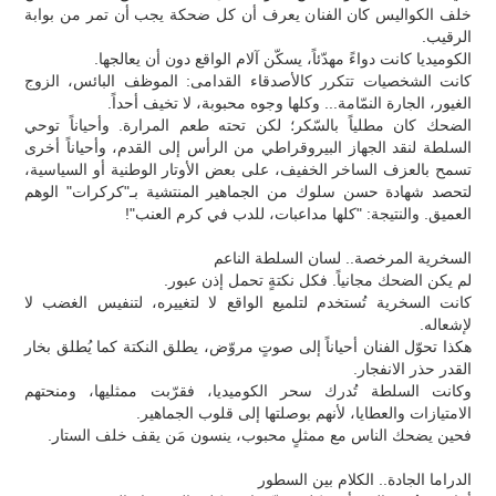
خلف الكواليس كان الفنان يعرف أن كل ضحكة يجب أن تمر من بوابة
الرقيب.
الكوميديا كانت دواءً مهدّئاً، يسكّن آلام الواقع دون أن يعالجها.
كانت الشخصيات تتكرر كالأصدقاء القدامى: الموظف البائس، الزوج
الغيور، الجارة النمّامة... وكلها وجوه محبوبة، لا تخيف أحداً.
الضحك كان مطلياً بالسّكر؛ لكن تحته طعم المرارة. وأحياناً توحي
السلطة لنقد الجهاز البيروقراطي من الرأس إلى القدم، وأحياناً أخرى
تسمح بالعزف الساخر الخفيف، على بعض الأوتار الوطنية أو السياسية،
لتحصد شهادة حسن سلوك من الجماهير المنتشية بـ"كركرات" الوهم
العميق. والنتيجة: "كلها مداعبات، للدب في كرم العنب"!
السخرية المرخصة.. لسان السلطة الناعم
لم يكن الضحك مجانياً. فكل نكتةٍ تحمل إذن عبور.
كانت السخرية تُستخدم لتلميع الواقع لا لتغييره، لتنفيس الغضب لا
لإشعاله.
هكذا تحوّل الفنان أحياناً إلى صوتٍ مروّض، يطلق النكتة كما يُطلق بخار
القدر حذر الانفجار.
وكانت السلطة تُدرك سحر الكوميديا، فقرّبت ممثليها، ومنحتهم
الامتيازات والعطايا، لأنهم بوصلتها إلى قلوب الجماهير.
فحين يضحك الناس مع ممثلٍ محبوب، ينسون مَن يقف خلف الستار.
الدراما الجادة.. الكلام بين السطور