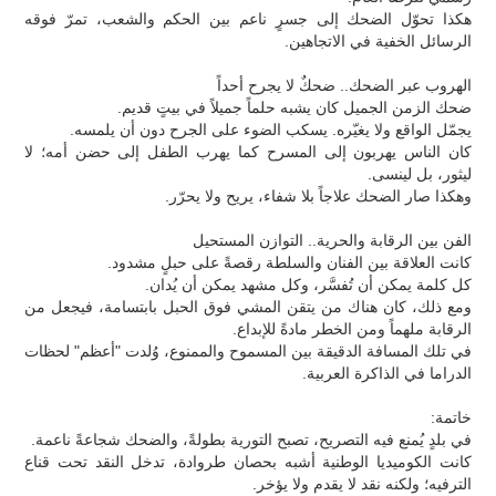
هكذا تحوّل الضحك إلى جسرٍ ناعم بين الحكم والشعب، تمرّ فوقه
الرسائل الخفية في الاتجاهين.
الهروب عبر الضحك.. ضحكٌ لا يجرح أحداً
ضحك الزمن الجميل كان يشبه حلماً جميلاً في بيتٍ قديم.
يجمّل الواقع ولا يغيّره. يسكب الضوء على الجرح دون أن يلمسه.
كان الناس يهربون إلى المسرح كما يهرب الطفل إلى حضن أمه؛ لا
ليثور، بل لينسى.
وهكذا صار الضحك علاجاً بلا شفاء، يريح ولا يحرّر.
الفن بين الرقابة والحرية.. التوازن المستحيل
كانت العلاقة بين الفنان والسلطة رقصةً على حبلٍ مشدود.
كل كلمة يمكن أن تُفسَّر، وكل مشهد يمكن أن يُدان.
ومع ذلك، كان هناك من يتقن المشي فوق الحبل بابتسامة، فيجعل من
الرقابة ملهماً ومن الخطر مادةً للإبداع.
في تلك المسافة الدقيقة بين المسموح والممنوع، وُلدت "أعظم" لحظات
الدراما في الذاكرة العربية.
خاتمة:
في بلدٍ يُمنع فيه التصريح، تصبح التورية بطولةً، والضحك شجاعةً ناعمة.
كانت الكوميديا الوطنية أشبه بحصان طروادة، تدخل النقد تحت قناع
الترفيه؛ ولكنه نقد لا يقدم ولا يؤخر.