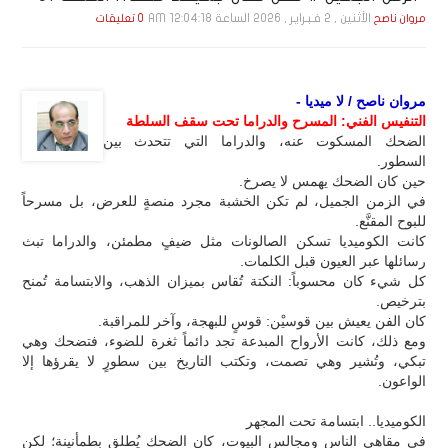
الأثنين , 2 فـبـرايـر , 2026 الساعة 12:04:18 AM
مروان ناصح
0 تعليقات
مروان ناصح / لا ميديا -
التنفيس الفني: المسرح والدراما تحت سقف السلطة
الضحك المسكوت عنه، والدراما التي تتحدث بين
السطور.
حين كان الضحك يهمس لا يصرخ.
في الزمن الجميل، لم تكن الخشبة مجرد منصةٍ للعرض، بل مسرحاً
للبوح المقنَّع.
كانت الكوميديا تسكن الصالونات مثل ضيفٍ مطمئن، والدراما تبث
رسائلها عبر العيون قبل الكلمات.
كل شيء كان محسوباً: النكتة تُقاس بميزان الذهب، والابتسامة تُمنح
بترخيص.
كان الفن يعيش بين قوسيْن: قوسٍ للبهجة، وآخر للمراقبة.
ومع ذلك، كانت الأرواح المبدعة تجد دائماً ثغرة للضوء، فتضحك وهي
تبكي، وتُشير وهي تصمت، وتكتب التاريخ بين سطورٍ لا يقرؤها إلا
الواعون.
الكوميديا.. ابتسامة تحت المجهر
في مقاهي الناس ومجالس البيوت، كان الضحك يُطلق بطمأنينة؛ لكن