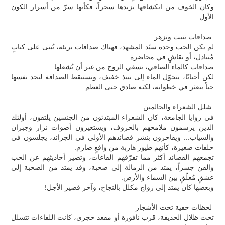
وكان الخوف من انكشافها يزيدها سحراً، فكأنها سرّ من أسرار الكون
الأول.
صداقات تنبت وتزهر
لم يكن الحب وحده سيّد المشهد، فهناك صداقات بريئة، تُبنى على كتابٍ
مُتبادل، أو نقاشٍ في محاضرة.
صداقات كالماء الصافي، تسقي الروح من غير أن تُشعلها.
لكن أحيانًا، يتحوّل الماء إلى نبيذ خفيف، وتستيقظ الصداقة لتجد نفسها
حباً يتعثر في خطواته، لكنه صادق حتى العظم.
شلل الشعراء والحالمين
في زوايا الجامعة، كان الشعراء المبتدئون من الجنسين يلتقون، أولئك
الذين يرسمون ملامحهم بالحروف، ويستعيرون أصوات نزار وجبران
والسياب... ويفاخرون بنشر قصائدهم الأولى في الجرائد، يجلسون في
حلقات صغيرة، كأنهم طيور هاربة من واقعٍ صارم.
تجمعهم القصائد أكثر مما تفرّقهم القاعات، وتصير أحاديثهم عن الحب
والفن جسراً، يمتد من الزمالة إلى صحبة، وقد يمتد من الصحبة إلى
عشقٍ مُعلّقٍ بين السماء والأرض.
وبعضها كان يمتد إلى زواج مكلل بالنجاح، وآخر قصير الأجل!
لحظات خفية تحت الأشجار
تحت ظلال الحديقة، قرب نافورة أو مقعد حجري، كانت اللقاءات تتسلل