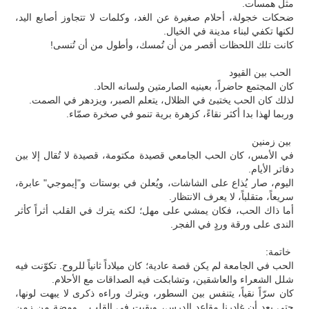
مثل همسات.
ضحكات خجولة، أحلام صغيرة عن الغد، وكلمات لا تتجاوز أصابع اليد،
لكنها تكفي لبناء مدينة في الخيال.
كانت تلك اللحظات أقصر من أن تُمسك، وأطول من أن تُنسى!
الحب بين القيود
كان المجتمع حاضراً، بعينيه الصارمتين ولسانه الحاد.
لذلك كان الحب يختبئ في الظلال، يتعلم الصبر، ويزدهر في الصمت.
وربما لهذا بدا أكثر نقاءً، كزهرة برية تنمو في صخرة صمّاء.
بين زمنين
في الأمس، كان الحب الجامعي قصيدة مكتومة، قصيدة لا تُقال إلا بين
دفاتر الأيام.
اليوم، صار يُذاع على الشاشات، ويُعلن في بوستات و"إيموجي" عابرة،
سريعاً، متقلباً، لا يعرف الانتظار.
أما ذاك الحب، فكان يمشي على مهل؛ لكنه يترك في القلب أثراً كأثر
الندى على ورقة وردٍ في الفجر.
خاتمة:
الحب في الجامعة لم يكن قصة عادية؛ كان ميلاداً ثانياً للروح. تكوّنت فيه
شلل الشعراء والعاشقين، وتشابكت فيه الصداقات مع الأحلام.
كان سرّاً نقياً، يتنفس بين السطور، ويترك وراءه ذكرى لا يبهت لونها،
حتى بعد أن غادرنا مقاعد الدرس، وبقيت في القلب... ومضة من زمن