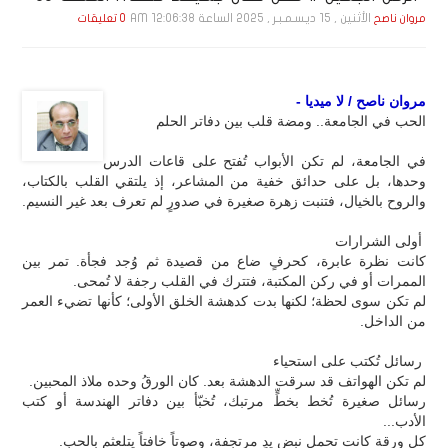
الأثنين , 15 ديـسـمـبـر , 2025 الساعة 12:06:38 AM
مروان ناصح
0 تعليقات
مروان ناصح / لا ميديا -
الحب في الجامعة.. ومضة قلب بين دفاتر الحلم
في الجامعة، لم تكن الأبواب تُفتح على قاعات الدرس
وحدها، بل على حدائق خفية من المشاعر، إذ يلتقي القلب بالكتاب،
والروح بالخيال، فتنبت زهرة صغيرة في صدورٍ لم تعرف بعد غير النسيم.
أولى الشرارات
كانت نظرة عابرة، كحرفٍ ضاع من قصيدة ثم وُجد فجأة. تمر بين
الممرات أو في ركن المكتبة، فتترك في القلب رجفة لا تُمحى.
لم تكن سوى لحظة؛ لكنها بدت كدهشة الخلق الأولى؛ كأنها تضيء العمر
من الداخل.
رسائل تُكتب على استحياء
لم تكن الهواتف قد سرقت الدهشة بعد. كان الورقُ وحده ملاذ المحبين.
رسائل صغيرة تُخط بخطٍّ مرتبك، تُخبّأ بين دفاتر الهندسة أو كتب
الأدب...
كل ورقة كانت تحمل نبض يدٍ مرتجفة، وصوتاً خافتاً يتلعثم بالحب.