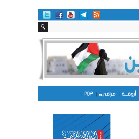
أروقـــة
|
مرافىء
|
PDF
|