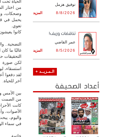
الحياة تحت 
توفيق هزمل
من اختار ال
8/8/2026
المزيد
وضحكات، وفي
يحمل في قلب
تعوي.
كانوا يعيشون
تناقضات وزيف!
عمر القاضي
التضحية.. وا
غالبًا ما كان
8/5/2026
المزيد
التحقيقات حج
لكن صورة ال
استسقاء، ليه
الـمـزيــد +
لقد دفعوا أ
آخر للحياة.
أعداد الصحيفة
بين الأمس وا
من الصمت إل
كانت الأحزاب
الأصوات، وأ
واليوم، يبحث
في سماء ال
خاتمة