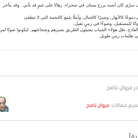
ب سرّي كان أشبه بزرع بستان في صحراء، رهانًا على غيمٍ قد يأتي.. وقد يتأخر. 
دموعًا كالأنهار، وصبرًا كالجبال، وأملًا يلمع كالنجمة التي لا تنطفئ.
اتًا للمستقبل، وضوءًا في زمنٍ ثقيل،
لفادح، ظل هؤلاء الشباب يضيئون الطريق بصبرهم وشجاعتهم، ليكونوا صوتًا لم
في ظلمات زمن طويل.
ر
مروان ناصح
جميع مقالات:
مروان ناصح
قاً