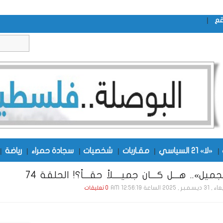
|
قع
|
«لا» 21 السياسي
|
مقـاربات
|
شخصيات
|
سجادة حمراء
|
رياضة
|
ميل».. هـــل كـــان جميــــلاً حقـــاً؟! الحلقة 74
بـر , 2025 الساعة 12:56:19 AM
0 تعليقات