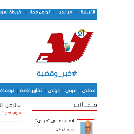
|
|
|
الرئيسية
من نحن
تواصل معنا
خريطة المو
#خبر_وقضية
محلي
|
عربي
|
دولي
|
تقارير خاصة
|
ترجمات
مـقـالات
«الزمن الج
الأربعاء , 31 ديـسـمـ
مروان ناصح
اتفاق دفاعي "صوري"
هيثم خزعل