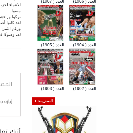
العدد ( 1906)
العدد ( 1907)
الانتماء لحز
مضوا.
تركوا وراءهم 
لقد كانوا أصو
ورغم الثمن ا
له، وضوءًا 
العدد ( 1904)
العدد ( 1905)
المصد
العدد ( 1902)
العدد ( 1903)
زيارة 
الـمـزيــد +
أترك تعلي