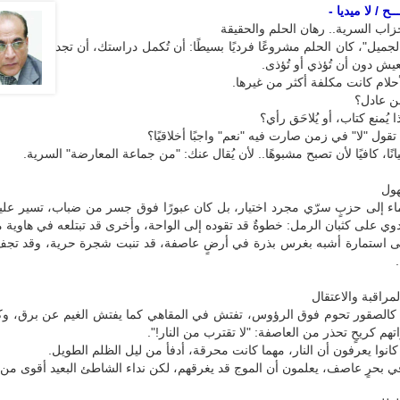
ح / لا ميديا -
زاب السرية.. رهان الحلم والحقيقة
جميل"، كان الحلم مشروعًا فرديًا بسيطًا: أن تُكمل دراستك، أن تجد
يش دون أن تُؤذي أو تُؤذى.
لام كانت مكلفة أكثر من غيرها.
ن عادل؟
 يُمنع كتاب، أو يُلاحَق رأي؟
تقول "لا" في زمن صارت فيه "نعم" واجبًا أخلاقيًا؟
نًا، كافيًا لأن تصبح مشبوهًا.. لأن يُقال عنك: "من جماعة المعارضة" السرية.
هول
ماء إلى حزبٍ سرّي مجرد اختيار، بل كان عبورًا فوق جسر من ضباب، تسير عليه
دوي على كثبان الرمل: خطوةٌ قد تقوده إلى الواحة، وأخرى قد تبتلعه في هاوية م
ى استمارة أشبه بغرس بذرة في أرضٍ عاصفة، قد تنبت شجرة حرية، وقد تجف
راقبة والاعتقال
 كالصقور تحوم فوق الرؤوس، تفتش في المقاهي كما يفتش الغيم عن برق، وكا
هم كريحٍ تحذر من العاصفة: "لا تقترب من النار!".
انوا يعرفون أن النار، مهما كانت محرقة، أدفأ من ليل الظلم الطويل.
ٍ في بحرٍ عاصف، يعلمون أن الموج قد يغرقهم، لكن نداء الشاطئ البعيد أقوى من