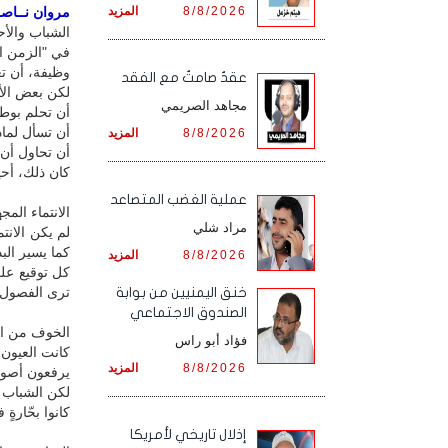
8/8/2026
المزيد
مروان نــاصـــ
الشباب والأح
في "الزمن ال
وظيفة، أن تع
عقدٌ صامتٌ مع الفقد
لكن بعض الأح
مجاهد الصريمي
أن تحلم بوط
أن تسأل لماذا
8/8/2026
المزيد
أن تحاول أن 
كان ذلك، أحيا
‏عملية الغضب المتصاعد
الانتماء المج
مراد شلي
لم يكن الانت
كما يسير الب
8/8/2026
المزيد
كل توقيع عل
ترى الفصول.
خنق اليمنيين من بوابة
الصندوق الاجتماعي
الخوف من الم
فؤاد أبو راس
كانت العيون
8/8/2026
المزيد
يرفعون أصوات
لكن الشباب ك
كانوا بحّارة
إذلال تاريخي لأمريكا