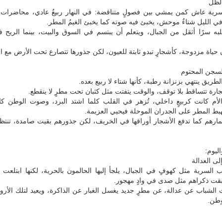
الظل
سرية عاش كمن يمشي بين فصولٍ متناقضة: في النهار ربيعٌ عادي، محاضرات 
 الليل شتاءٌ موحش، يخبئ فيه صوته كما يخبئ الغيمُ المطر.
ه سرًا أثقل من الجبال، ويتعلم أن يبتسم في السوق والبيت، بينما الريح ف
 حياة مزدوجة، كأشجارٍ تبدو ثابتة للعيون، لكن جذورها تتصارع تحت الأرض مع ا
لسجن المحتوم
 الطريق ينتهي بزنزانة رطبة، كأنها شتاء لا ربيع بعده.
ارة تتساقط بلا توقف، والوقت يتفتت مثل كثبان تحت مطرٍ لا ينقطع.
أم كانت كربيعٍ داخلي، تُزهر في القلب كلما اشتد البرد، وصوت الوطن كا
بط المطر على الجدران الموحلة فيحيي العزيمة.
عمارهم كما تدفع الأشجار أوراقها في الخريف، لكن جذورهم بقيت صامدة، تنتظ
ليوم:
ى العدالة
 السرية مثل كهوفٍ في الجبال، يلجأ إليها الحالمون بالحرية، لكنها ابتلعت ك
بقت ذكراهم مثل صدى في وادٍ مهجور.
 الشباب عن عدالة، عن مطرٍ جديد يغسل الغبار عن الذاكرة، ويعيد لتلك الأروا
وطن.