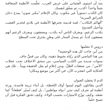
منذ أن استوى العثماني على عرش العرب، تعلّمت الأنظمة المتعاقبة
شيئاً واحداً: اكذب، ثم صفّق لنفسك.
كان الكذب دستوراً غير مكتوب. وكان الإعلام "مكبر صوتٍ" يمدح دخان
الحرائق السرية!
"ألهاكم التكاذب"، لعبة قديمة تحترفها الأنظمة في بلادي لتخدير الغضب
وتأجيل الصدوع.
يكذب الزعيم، ويعرف الناس أنه يكذب، ويصفقون، ويعرف الزعيم أنهم
يصفقون كذباً، ثم يسدل الستار على وطنٍ يحترق تحت السطح.
دروس لا نتعلمها
من أين جاءت كل هذه الوحشية؟
من هذا الماضي الذي زيّناه بخيوط ذهبية، وكان من قشٍّ جاف.
سنوات مديدة من الكذب السياسي، من سحق الاختلاف تحت عجلات
"الأمن"، من صفقات الظلّ، ومن إعلامٍ لم يقل الحقيقة يوماً... تلك هي
الحكاية التي انفجرت الآن، في أكثر من موضع ومكان!
الدم لا يخطئ العنوان
الذين يتقاتلون اليوم ليسوا أولاد اللحظة، بل أبناء تربية فاسدة، ورثة
أنظمة لم تعرف كيف تبني "دولة مواطنين"، بل كيف تُسيّر "قطعاناً" كما
تعتقد، وكيف توزّع الامتيازات بحسب الولاء، وكيف تخنق الفكرة قبل أن
تصبح حلماً.