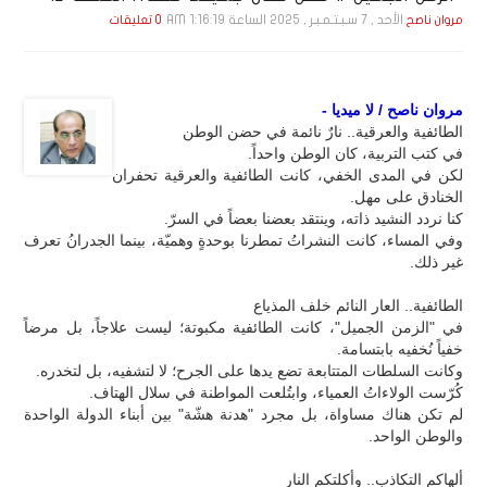
الأحد , 7 سـبـتـمـبـر , 2025 الساعة 1:16:19 AM
مروان ناصح
0 تعليقات
مروان ناصح / لا ميديا -
الطائفية والعرقية.. نارٌ نائمة في حضن الوطن
في كتب التربية، كان الوطن واحداً.
لكن في المدى الخفي، كانت الطائفية والعرقية تحفران
الخنادق على مهل.
كنا نردد النشيد ذاته، وينتقد بعضنا بعضاً في السرّ.
وفي المساء، كانت النشراتُ تمطرنا بوحدةٍ وهميّة، بينما الجدرانُ تعرف
غير ذلك.
الطائفية.. العار النائم خلف المذياع
في "الزمن الجميل"، كانت الطائفية مكبوتة؛ ليست علاجاً، بل مرضاً
خفياً نُخفيه بابتسامة.
وكانت السلطات المتتابعة تضع يدها على الجرح؛ لا لتشفيه، بل لتخدره.
كُرّست الولاءاتُ العمياء، وابتُلعت المواطنة في سلال الهتاف.
لم تكن هناك مساواة، بل مجرد "هدنة هشّة" بين أبناء الدولة الواحدة
والوطن الواحد.
ألهاكم التكاذب.. وأكلتكم النار