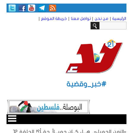
|
|
|
|
الرئيسية
من نحن
تواصل معنا
خريطة الموقع
#خبر_وقضية
«الزمن الجميل».. هـــل كـــان جميـــلاً حقــاً؟! الحلقة ١2