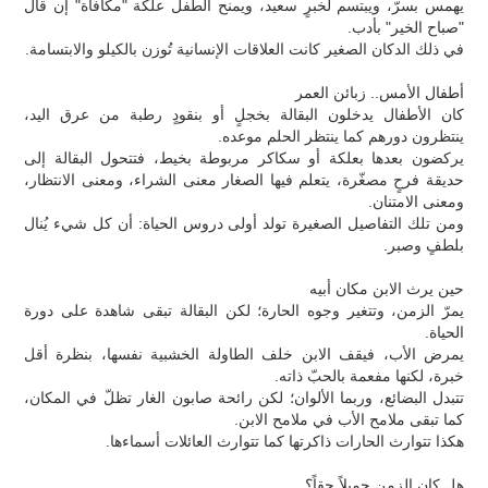
يهمس بسرّ، ويبتسم لخبرٍ سعيد، ويمنح الطفل علكة "مكافأة" إن قال
"صباح الخير" بأدب.
في ذلك الدكان الصغير كانت العلاقات الإنسانية تُوزن بالكيلو والابتسامة.
أطفال الأمس.. زبائن العمر
كان الأطفال يدخلون البقالة بخجلٍ أو بنقودٍ رطبة من عرق اليد،
ينتظرون دورهم كما ينتظر الحلم موعده.
يركضون بعدها بعلكة أو سكاكر مربوطة بخيط، فتتحول البقالة إلى
حديقة فرحٍ مصغّرة، يتعلم فيها الصغار معنى الشراء، ومعنى الانتظار،
ومعنى الامتنان.
ومن تلك التفاصيل الصغيرة تولد أولى دروس الحياة: أن كل شيء يُنال
بلطفٍ وصبر.
حين يرث الابن مكان أبيه
يمرّ الزمن، وتتغير وجوه الحارة؛ لكن البقالة تبقى شاهدة على دورة
الحياة.
يمرض الأب، فيقف الابن خلف الطاولة الخشبية نفسها، بنظرة أقل
خبرة، لكنها مفعمة بالحبّ ذاته.
تتبدل البضائع، وربما الألوان؛ لكن رائحة صابون الغار تظلّ في المكان،
كما تبقى ملامح الأب في ملامح الابن.
هكذا تتوارث الحارات ذاكرتها كما تتوارث العائلات أسماءها.
هل كان الزمن جميلاً حقاً؟