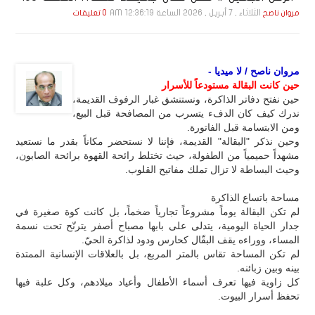
الثلاثاء , 7 أبـريـل , 2026 الساعة 12:36:19 AM
مروان ناصح
0 تعليقات
مروان ناصح / لا ميديا -
حين كانت البقالة مستودعاً للأسرار
حين نفتح دفاتر الذاكرة، ونستنشق غبار الرفوف القديمة،
ندرك كيف كان الدفء يتسرب من المصافحة قبل البيع،
ومن الابتسامة قبل الفاتورة.
وحين نذكر "البقالة" القديمة، فإننا لا نستحضر مكاناً بقدر ما نستعيد
مشهداً حميمياً من الطفولة، حيث تختلط رائحة القهوة برائحة الصابون،
وحيث البساطة لا تزال تملك مفاتيح القلوب.
مساحة باتساع الذاكرة
لم تكن البقالة يوماً مشروعاً تجارياً ضخماً، بل كانت كوة صغيرة في
جدار الحياة اليومية، يتدلى على بابها مصباح أصفر يترنّح تحت نسمة
المساء، ووراءه يقف البقّال كحارس ودود لذاكرة الحيّ.
لم تكن المساحة تقاس بالمتر المربع، بل بالعلاقات الإنسانية الممتدة
بينه وبين زبائنه.
كل زاوية فيها تعرف أسماء الأطفال وأعياد ميلادهم، وكل علبة فيها
تحفظ أسرار البيوت.