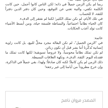
ربما لم يكن الزمن جميلاً في ذاته؛ لكن الناس كانوا أجمل، حين كانت
الكلمة تكفي، والنية تغني عن التوقيع، وحين كان دفتر الدين دفتراً
للثقة، لا للحساب.
في تلك الأيام، لم نكن نملك الكثير؛ لكننا لم نفتقر إلى الدفء.
كان الحياء نظاماً اجتماعياً، والبساطة فلسفة حياة، ومن أبسط الأشياء
كانت تولد أعذب الحكايات.
خاتمة:
في "الزمن الجميل"، لم تكن البقالة مجرد محلٍّ للبيع، بل كانت زاوية
إنسانية تُذكّرنا أننا بشر قبل أن نكون زبائن.
لم تكن تملك نظاماً محوسباً، ولا عروضاً تسويقية؛ لكنها كانت تملك ما
فقدناه اليوم: الثقة، الدفء، ونكهة العلاقات البسيطة.
ذلك الزمن لم يكن كاملاً؛ لكنه كان صادقاً؛ ولهذا، بقي جميلاً في الذاكرة،
وإن خرج مطروداً من أيامنا إلى غير رجعة!
المصدر
مروان ناصح