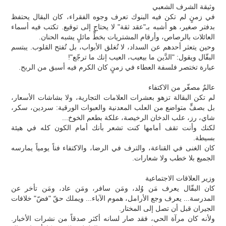
وثيقة الشرف الشعبي
في زمنٍ لم تكن فيه البنوك تعرف وجوه الفقراء، كان البقال يحتفظ
بدفتر صغير، هو أشبه بـ"عقد ثقة" لا يحتاج إلى توقيع. تكتب فيه أسماء
العائلات بالرصاص، وأرقام المشتريات بخطٍّ مائلٍ يشبه الحنان.
وحين يتعثر أحدهم عن السداد، لا تُغلق الأبواب، بل تُفتح القلوب. يبتسم
البقّال ويقول: "الدَّين ما بيعيب، العيب إنك ما ترجّع"!
عبارة تختصر فلسفة العطاء في زمنٍ كان الكرم فيه أسبق من الربح.
عالمٌ مصغّر من الاكتفاء
لم تكن البقالة تزهو بعشرات العلامات التجارية، ولا بشاشات الأسعار،
بل بصفٍّ متواضع من العلب المعدنية والعبوات الورقية: سردين، سكر،
شاي، رز، علب الدخان الرخيصة، علكة بطعم الخوخ...
لكنك وأنت تقف أمامها كنت تشعر بأنك أمام الكون كله في هيئة
بسيطة.
كان الغنى في القناعة، والترف في الرضا، والاكتفاء فناً يومياً يمارسه
الجميع بلا خطب ولا شعارات.
وزير العلاقات الاجتماعية
كان البقّال يعرف مَن وُلد، ومَن سافر، ومَن عاد، ومَن تأخر عن
المدرسة... يعرف وجع الأرامل، هموم الآباء... ويملك حقّ "فضّ" خلافات
الجيران قبل أن تصل إلى المختار.
ولأنه كان مرآة الحي، فقد صار لسانه أكثر صدقاً من نشرات الأخبار.