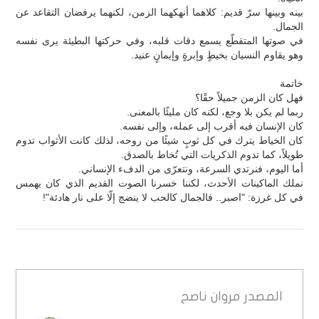
بينه وبينها سرّ قديم: كلاهما أنهكهما الزمن، لكنهما يرفضان التقاعد عن
الجمال.
في صوتها المتقطّع يسمع دقات قلبه، وفي حركتها البطيئة يرى نفسه
وهو يقاوم النسيان بخيطٍ وإبرةٍ وإيمانٍ عنيد.
خاتمة
فهل كان الزمن جميلاً حقًا؟
ربما لم يكن بلا وجع، لكنه كان مليئًا بالمعنى.
كان الإنسان فيه أقرب إلى عمله، وإلى نفسه.
كان الخياط يترك في كل ثوبٍ شيئًا من روحه، لذلك كانت الأثواب تدوم
طويلاً، كما تدوم الذكريات التي تُخاط بالصدق.
أما اليوم، فنرتدي السرعة، ونتعرّى من الدفء الإنساني.
نملك الماكينات الأحدث، لكننا خسرنا الصوت القديم الذي كان يهمس
في كل غرزة: "اصبر.. فالجمال كالحب لا ينضج إلّا على نار هادئة"!
المصدر
مروان ناصح