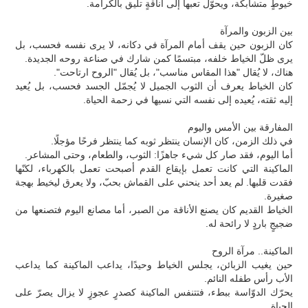
خيوطٍ متشابكة، ويحوّل تعبها إلى أناقةٍ تليق بالكرامة.
بين الزبون والمرآة
كان الزبون حين يقف أمام المرآة في دكانه، لا يرى نفسه فحسب، بل
يرى ظلّ الخياط خلفه، مبتسمًا كمن شارك في صناعة روحه الجديدة.
هناك، لا يُقال "هذا المقاس مناسب"، بل يُقال "الروح ارتاحت".
كان الخياط يعرف أن الثوب الجميل لا يُجمّل الجسد فحسب، بل يُعيد
إليه ثقته، يُعيده إلى نفسه التي نسيها في زحمة الحياة.
المفارقة بين الأمس واليوم
في ذلك الزمن، كان الإنسان ينتظر ثوبه كما ينتظر فرحًا مؤجلًا.
أما اليوم، فقد صار كل شيء جاهزًا: الثوب، والطعام، وحتى المشاعر.
الماكينة التي كانت تعمل بإيقاع القدم أصبحت تعمل بالكهرباء، لكنّها
فقدت قلبها. لم يعد أحد ينحني على القماش بحبّ، ولا يعرق ليخيط بهجة
صغيرة.
الخياط القديم كان يصنع الأناقة من الصبر، أما مصانع اليوم فتصنعها من
ضجيجٍ باردٍ لا رائحة له.
الماكينة.. مرآة الروح
حين يغيب الزبائن، يجلس الخياط وحيدًا، يداعب الماكينة كما يداعب
الأب رأس طفله النائم.
يحرّك الدوّاسة ببطء، فتتنفس الماكينة كصدرٍ عجوزٍ لا يزال يصرّ على
الحياة.