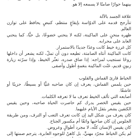
بينهما حوارًا صامتًا لا يسمعه إلا هو.
علاقة الجسد بالآلة
تتأرجح قدمه على الدوّاسة بإيقاعٍ منتظم، كنبضٍ يحافظ على توازن
العالم.
ظهره منحنٍ على الماكينة، لكنه لا ينحني خضوعًا، بل حبًّا، كما ينحني
العابد على محرابه.
كل غرزة خيط كانت وعدًا جديدًا بالاستمرار.
كانت الماكينة أنثاه الصامتة، تطيعه دون أن تملّ، لكنه يشعر أن داخلها
روحًا تستجيب لمزاجه: إذا ضاق صدره، تعثّر الخيط، وإذا سرّته زيارة
زبونٍ قديم، غنّت الماكينة بنغمةٍ أطول وأصفى.
الخياط قارئ القماش والقلوب
حين يلمس القماش، يعرف إن كان صاحبه غنيًّا أو بسيطًا، حزينًا أو
عاشقًا.
أصابعه التي تألف الخيط تعرف ما لا تعرفه الكلمات.
حين يقيس الخصر يدرك كم حاصرت الحياة صاحبه، وحين يقيس
الكتفين يشعر بثقل الأيام عليهما.
كان يعرف من شكل اليد إن كانت تعرف التعب أو الترف، ومن طريقة
الجلوس إن كان صاحبها واثقًا أم مكسور الجناح.
كان يقيس الإنسان كلّه، لا مجرد أطوالٍ وعروض.
لم يكن الخياط مجرّد مهنيٍّ، بل كاهنٌ للوجوه العابرة، يترجم صمتها إلى