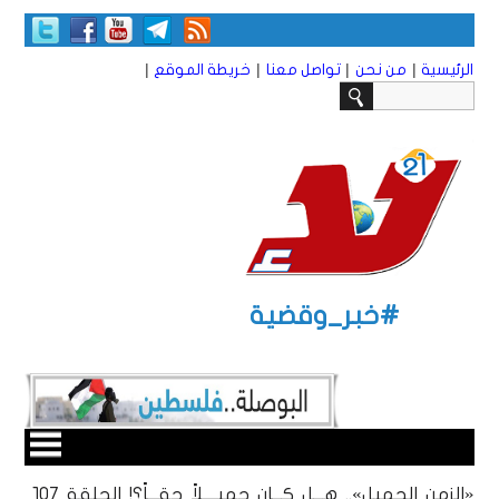
|
|
|
|
الرئيسية
من نحن
تواصل معنا
خريطة الموقع
#خبر_وقضية
«الزمن الجميل».. هـــل كـــان جميــــلاً حقـــاً؟! الحلقة ١٠7