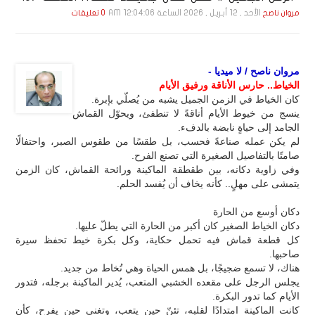
الأحد , 12 أبـريـل , 2026 الساعة 12:04:06 AM
مروان ناصح
0 تعليقات
مروان ناصح / لا ميديا -
الخياط.. حارس الأناقة ورفيق الأيام
كان الخياط في الزمن الجميل يشبه من يُصلّي بإبرة.
ينسج من خيوط الأيام أناقةً لا تنطفئ، ويحوّل القماش
الجامد إلى حياةٍ نابضة بالدفء.
لم يكن عمله صناعةً فحسب، بل طقسًا من طقوس الصبر، واحتفالًا
صامتًا بالتفاصيل الصغيرة التي تصنع الفرح.
وفي زاوية دكانه، بين طقطقة الماكينة ورائحة القماش، كان الزمن
يتمشى على مهلٍ.. كأنه يخاف أن يُفسد الحلم.
دكان أوسع من الحارة
دكان الخياط الصغير كان أكبر من الحارة التي يطلّ عليها.
كل قطعة قماش فيه تحمل حكاية، وكل بكرة خيط تحفظ سيرة
صاحبها.
هناك، لا تسمع ضجيجًا، بل همس الحياة وهي تُخاط من جديد.
يجلس الرجل على مقعده الخشبي المتعب، يُدير الماكينة برجله، فتدور
الأيام كما تدور البكرة.
كانت الماكينة امتدادًا لقلبه، تئنّ حين يتعب، وتغني حين يفرح، كأن