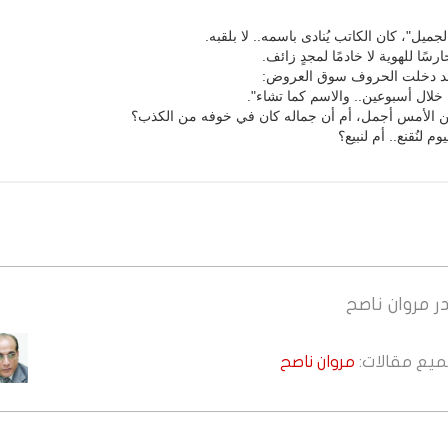
ميل"، كان الكاتب يُنادى باسمه.. لا بلقبه.
رسًا للهوية لا خادمًا لمجدٍ زائف.
فقد دخلت الحروف سوق العروض:
 خلال أسبوعين.. والاسم كما تشاء".
 الأمس أجمل، أم أن جماله كان في خوفه من الكذب؟
م لنُقنع.. أم لنبيع؟
ر
مروان ناصح
جميع مقالات:
مروان ناصح