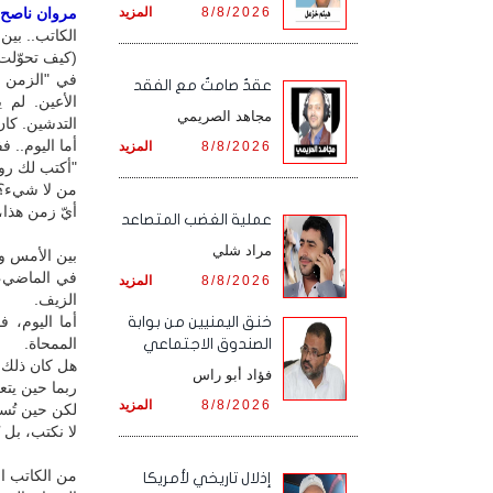
8/8/2026
المزيد
مروان ناصح / 
الكاتب.. بين
(كيف تحوّلت ا
في "الزمن ا
عقدٌ صامتٌ مع الفقد
الأعين. لم
مجاهد الصريمي
التدشين. كان 
أما اليوم.. 
8/8/2026
المزيد
"أكتب لك روا
من لا شيء؟!
أيّ زمن هذا،
‏عملية الغضب المتصاعد
مراد شلي
بين الأمس وا
في الماضي، ك
8/8/2026
المزيد
الزيف.
أما اليوم، 
خنق اليمنيين من بوابة
الممحاة.
الصندوق الاجتماعي
هل كان ذلك م
فؤاد أبو راس
ربما حين يتع
8/8/2026
المزيد
لكن حين تُست
لا نكتب، بل نُ
من الكاتب ال
إذلال تاريخي لأمريكا