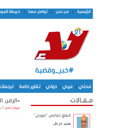
|
|
|
الرئيسية
من نحن
تواصل معنا
خريطة المو
#خبر_وقضية
محلي
|
عربي
|
دولي
|
تقارير خاصة
|
ترجمات
مـقـالات
«الزمن ال
الأربعاء , 1 أكـتـوب
مروان ناصح
اتفاق دفاعي "صوري"
هيثم خزعل