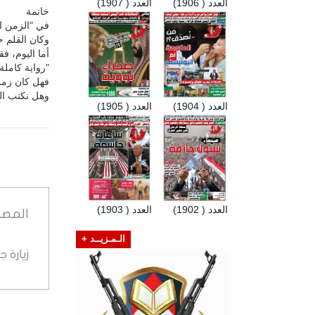
العدد ( 1906)
العدد ( 1907)
خاتمة
في "الزمن الج
وكان القلم حا
أما اليوم، 
"رواية كاملة
فهل كان زمن
وهل نكتب اليو
العدد ( 1904)
العدد ( 1905)
العدد ( 1902)
العدد ( 1903)
المصد
الـمـزيــد +
زيارة 