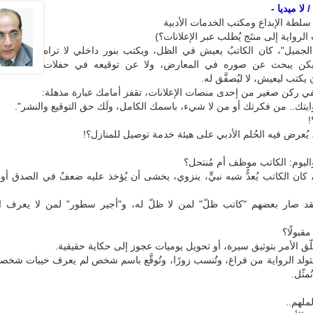
لا ميديا -
 سلطة الإبداع ومكتب الخدمات الأدبية
لرواية إلى منتَج يُطلب عبر الإعلانات؟)
لجميل"، كان الكاتبُ يعيش في الظل، ويكتب بنور داخلي لا تراه
 يكن يبحث عن صوره في المعارض، ولا عن توقيعه في حفلات
يكتب ليعيش، لا ليُصفَّق له.
ففي ركن صغير من إحدى منصات الإعلانات، تقفز أمامك عبارة مذهلة:
يتك.. من فكرتك أو من لا شيء، باسمك الكامل، ولَك حق التوقيع والنشر".
 يُعرض فيه الحُلم الأدبي على هيئة خدمة توصيل للمنازل؟!
ليوم: الكاتب موظف أم مُنتحل؟
ان الكاتب يُعدُّ شبه نبيٍّ، ينزوي، يخشى أن يُؤخذ عليه ضعفٌ في الصدق أو 
فقد صار بعضهم "كاتب ظلّ" لمن لا ظلّ له، و"أجير سطور" لمن لا يعرف ا
قبولًا؟
لّق الأمر بتوثيق سيرة، أو تحويل يوميات عجوز إلى حكاية حقيقية.
ولد الرواية من فراغ، وتُنسب زورًا، وتُوقَّع باسم شخص لم يعرف خيبات شخصيات
مثّل.
ملهم..