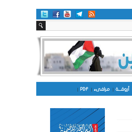
أروقـــة
|
مرافىء
|
PDF
|