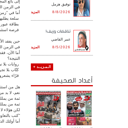
إلى بائع المج
توفيق هزمل
في الزمن ال
8/8/2026
المزيد
أما في "زمن 
سلعة يطلبها م
بطاقة عبور ا
فرصة استثمار
تناقضات وزيف!
عمر القاضي
حين يفقد ال
في الزمن الج
8/5/2026
المزيد
أما الآن، فق
النتيجة؟
روايات بلا ن
الـمـزيــد +
كتّاب بلا تجر
قرّاء يشعرون
أعداد الصحيفة
هل من استثن
نعم، لا بد م
ثمة من يملك 
ثمة من يملك 
لكن هؤلاء لا
"كتب بالتعاون
أما أولئك ال