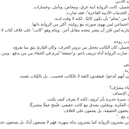
د الأدبي
جميل، كانت الرواية ابنة عرق، ومخاض، وتأمل، وخسارات.
الخدمات الأدبية الفاخرة"، فقد صارت:
ن "يحلم" بأن يكون كاتبًا.. لكنه لا وقت لديه.
جتماعي لمن يهوى صورته مع روايته، أكثر من الرواية ذاتها.
ية لمن قرّر أن ينشر مجده مقابل أجر.. وينام وهو "كاتب" على غلاف كتاب لا 
أدب روحه
ميل، كان الكاتب يخجل من تزوير الحرف، وكان القارئ يثق بما يقرؤه.
د صارت الرواية أداة تزييف ناعم، و"صفقة" تُبرم في الخفاء بين من يدفع.. ومن 
بض.
بة.
 أنهم خُدعوا، فيفقدون الثقة لا بالكاتب فحسب.. بل بالكِتاب نفسه.
اء مشرّف؟
ن الإنصاف:
سيرة جديرة بأن تُروى، لكنه لا يعرف كيف يكتب.
الفكرة، ويتعاون بصدق مع كاتب حقيقي، فيُنتج عملًا مشتركًا.
 يخفون الحقيقة، بل يضعون على الغلاف:
 مع...".
ذين يشترون الرواية كما يشترون بذلة سهرة، فهُم لا يصنعون أدبًا، بل يصنعون خد