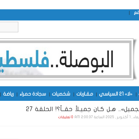
|
قع
|
«لا» 21 السياسي
|
مقـاربات
|
شخصيات
|
سجادة حمراء
|
رياضة
|
جميل».. هـل كـان جميـلاً حقــاً؟! الحلقة 27
ـر , 2025 الساعة 2:00:37 AM
0 تعليقات