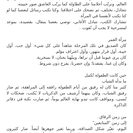
العالم، ونرتّب أحلامنا على الطاولة كما يرتّب العاشق صور حبيبته.
نتجادل، نختلف، ثم نضحك على اختلافنا. وكنا نكتب رسائل لبعضنا كما لو
كنا نكتب لأنفسنا في المرآة.
نتشارك الكتب، نتبادل الأغاني، نوصي بعضنا بمقال، بقصيدة، بموعد
لمسرحية لا يجب أن تُفوت...
مرآة العمر
كان الصديق في تلك المرحلة شاهداً على كل شيء: أول حب، أول
خيبة، أول قرار متهور، وأول اعتراف مؤلم.
كان يرى عيوبنا قبل أن نراها، وينبّهنا بحنان، لا بسخرية.
وكان إن غبنا، يفتقدنا؛ وإن حضرنا، يفرح دون شروط.
حين كانت الطفولة تُكمل
ما بدأه الشباب
كثير منا كان له رفيق من أيام الطفولة رافقه إلى المراهقة، ثم صار
رفيق الشباب، وكان بينهما أرشيف من الذكريات لا يُكتب، ضحكات لا
تُنسى، ومواقف كانت تبدو نهاية العالم يوماً، ثم صارت نكتة في دفاتر
الذاكرة.
من زمن الرفاق..
إلى زمن "المتابعين"
اليوم، تغيّر شكل الصداقة، وربما تغير جوهرها أيضاً. صار كثيرون