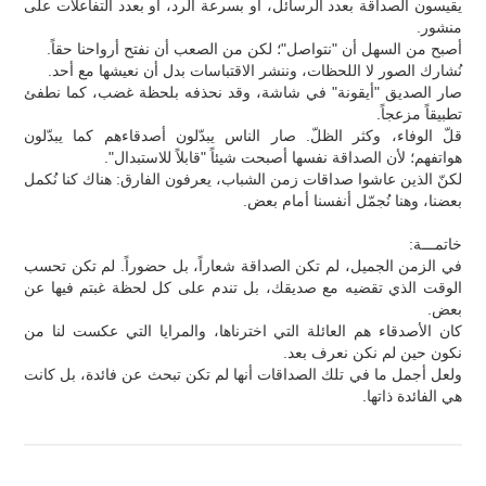
يقيسون الصداقة بعدد الرسائل، أو بسرعة الرد، أو بعدد التفاعلات على
منشور.
أصبح من السهل أن "نتواصل"؛ لكن من الصعب أن نفتح أرواحنا حقاً.
نُشارك الصور لا اللحظات، وننشر الاقتباسات بدل أن نعيشها مع أحد.
صار الصديق "أيقونة" في شاشة، وقد نحذفه بلحظة غضب، كما نطفئ
تطبيقاً مزعجاً.
قلّ الوفاء، وكثر الظلّ. صار الناس يبدّلون أصدقاءهم كما يبدّلون
هواتفهم؛ لأن الصداقة نفسها أصبحت شيئاً "قابلاً للاستبدال".
لكنّ الذين عاشوا صداقات زمن الشباب، يعرفون الفارق: هناك كنا نُكمل
بعضنا، وهنا نُجمّل أنفسنا أمام بعض.
خاتمـــة:
في الزمن الجميل، لم تكن الصداقة شعاراً، بل حضوراً. لم تكن تحسب
الوقت الذي تقضيه مع صديقك، بل تندم على كل لحظة غبتم فيها عن
بعض.
كان الأصدقاء هم العائلة التي اخترناها، والمرايا التي عكست لنا من
نكون حين لم نكن نعرف بعد.
ولعل أجمل ما في تلك الصداقات أنها لم تكن تبحث عن فائدة، بل كانت
هي الفائدة ذاتها.