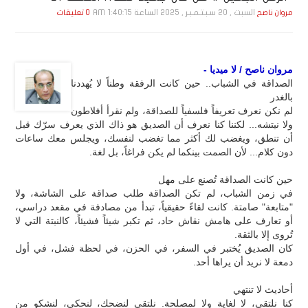
السبت , 20 سـبـتـمـبـر , 2025 الساعة 1:40:15 AM
مروان ناصح
0 تعليقات
مروان ناصح / لا ميديا -
الصداقة في الشباب.. حين كانت الرفقة وطناً لا يُهددنا
بالغدر
لم نكن نعرف تعريفاً فلسفياً للصداقة، ولم نقرأ أفلاطون
ولا نيتشه... لكننا كنا نعرف أن الصديق هو ذاك الذي يعرف سرّك قبل
أن تنطق، ويغضب لك أكثر مما تغضب لنفسك، ويجلس معك ساعات
دون كلام... لأن الصمت بينكما لم يكن فراغاً، بل لغة.
حين كانت الصداقة تُصنع على مهل
في زمن الشباب، لم تكن الصداقة طلب صداقة على الشاشة، ولا
"متابعة" صامتة. كانت لقاءً حقيقياً، تبدأ من مصادفة في مقعد دراسي،
أو تعارف على هامش نقاش حاد، ثم تكبر شيئاً فشيئاً، كالنبتة التي لا
تُروى إلا بالثقة.
كان الصديق يُختبر في السفر، في الحزن، في لحظة فشل، في أول
دمعة لا نريد أن يراها أحد.
أحاديث لا تنتهي
كنا نلتقي، لا لغاية ولا لمصلحة. نلتقي لنضحك، لنحكي، لنشكو من