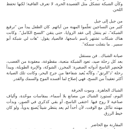
وكأن الشبكة تتشكل مثل القصيدة الحرة، لا تعرف القافية؛ لكنها تحفظ
اللحن.
من جيل إلى جيل
كثير من النساجين تعلّموا المهنة من آبائهم. كان الطفل يبدأ من "ترقيع
الشبكة"، ثم ينتقل إلى عقد الزوايا، حتى يتقن "النسج الكامل". وكانت
هناك شبكات تشتهر باسم ناسجها، فالصياد يقول: "هات لي شبكة أبو
سمير.. ما بتفلت سمكة".
صيانة الشباك.. فن مستقل
بعد كل رحلة صيد، تعود الشبكة متعبة، مقطوعة، معقودة من الغضب،
فيُحضِر الناسج أدواته الصغيرة: المخرز، الشوكة، والإبرة الطويلة، ويبدأ
رحلة “د"الرتق"، وكأنّه يُعيد شفاءها من جرح البحر، وكانت تلك الصيانة
أكثر تعقيداً من النسج، فهي إصلاح لما أفسده الموج والسمك والقدر.
الشباك الجاهزة.. وموت الحرفة
اليوم، تُستورد الشباك من مصانع بلا أسماء، بمقاسات موحّدة، وألياف
صناعية لا روح فيها. اختفى الناسج، أو بقي كذكرى في الصور، وبدأت
مهنته تتآكل مع الوقت، لأن أحداً لم يعد ينتظر شيئاً يُصنع يدوياً، ولو كان
خيط الرزق.
المقارنة مع الحاضر