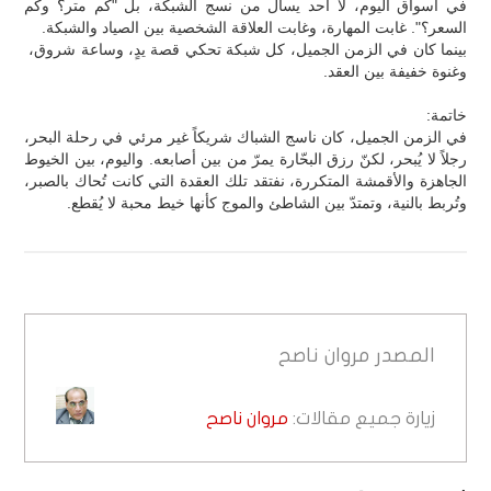
في أسواق اليوم، لا أحد يسأل من نسج الشبكة، بل "كم متر؟ وكم
السعر؟". غابت المهارة، وغابت العلاقة الشخصية بين الصياد والشبكة.
بينما كان في الزمن الجميل، كل شبكة تحكي قصة يدٍ، وساعة شروق،
وغنوة خفيفة بين العقد.
خاتمة:
في الزمن الجميل، كان ناسج الشباك شريكاً غير مرئي في رحلة البحر،
رجلاً لا يُبحر، لكنّ رزق البحّارة يمرّ من بين أصابعه. واليوم، بين الخيوط
الجاهزة والأقمشة المتكررة، نفتقد تلك العقدة التي كانت تُحاك بالصبر،
وتُربط بالنية، وتمتدّ بين الشاطئ والموج كأنها خيط محبة لا يُقطع.
المصدر
مروان ناصح
زيارة جميع مقالات:
مروان ناصح