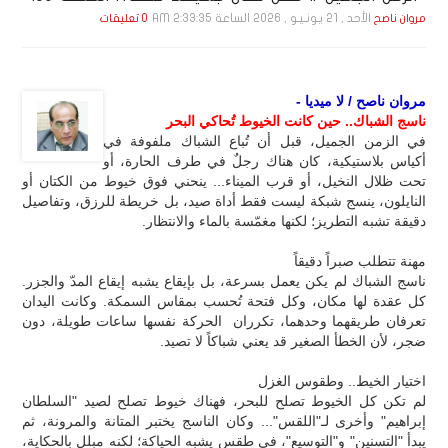
الأحد , 21 يـونـيـو , 2026 الساعة 2:33:35 AM
مروان ناصح
0 تعليقات
مروان ناصح / لا ميديا -
ناسج الشباك.. حين كانت الخيوط تُحاكي البحر
في الزمن الجميل، قبل أن تُباع الشباك ملفوفة في
أكياس بلاستيكية، كان هناك رجلٌ في طرف الحارة، أو
تحت ظلال النخيل، أو قرب الميناء... ينحني فوق خيوط من الكتان أو
النايلون، ينسج شبكة ليست فقط أداة صيد، بل خريطة للرزق، وتفاصيل
دقيقة تشبه التطريز؛ لكنها مغمّسة بالماء والانتظار.
مهنة تتطلب صبراً دقيقاً
ناسج الشباك لم يكن يعمل بسرعة، بل بإيقاع يشبه إيقاع المدّ والجزر.
كل عقدة لها مكان، وكل فتحة تُحسب بمقاس السمكة. وكانت اليدان
تعرفان طريقهما وحدهما، تكرران الحركة نفسها ساعات طويلة، دون
ضجر، لأن الخطأ الصغير قد يعني شباكاً لا تصيد.
اختيار الخيط.. وطقوس الغزل
لم تكن كل الخيوط تصلح للبحر، فهناك خيوط تصلح لصيد "السلطان
إبراهيم" وأخرى لـ"اللقس"... وكان الناسج يختبر المتانة والمرونة، ثم
يبدأ "التسنين" و"التوسيع"، في طقس يشبه الحياكة؛ لكنه مبلل بالحكاية،