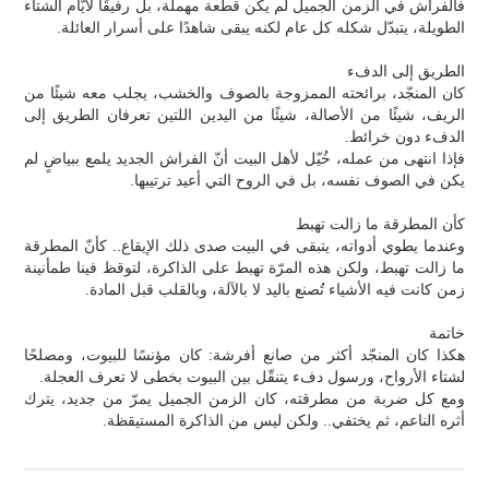
فالفراش في الزمن الجميل لم يكن قطعة مهملة، بل رفيقًا لأيّام الشتاء
الطويلة، يتبدّل شكله كل عام لكنه يبقى شاهدًا على أسرار العائلة.
الطريق إلى الدفء
كان المنجّد، برائحته الممزوجة بالصوف والخشب، يجلب معه شيئًا من
الريف، شيئًا من الأصالة، شيئًا من اليدين اللتين تعرفان الطريق إلى
الدفء دون خرائط.
فإذا انتهى من عمله، خُيّل لأهل البيت أنّ الفراش الجديد يلمع ببياضٍ لم
يكن في الصوف نفسه، بل في الروح التي أعيد ترتيبها.
كأن المطرقة ما زالت تهبط
وعندما يطوي أدواته، يتبقى في البيت صدى ذلك الإيقاع.. كأنّ المطرقة
ما زالت تهبط، ولكن هذه المرّة تهبط على الذاكرة، لتوقظ فينا طمأنينة
زمن كانت فيه الأشياء تُصنع باليد لا بالآلة، وبالقلب قبل المادة.
خاتمة
هكذا كان المنجّد أكثر من صانع أفرشة: كان مؤنسًا للبيوت، ومصلحًا
لشتاء الأرواح، ورسول دفء يتنقّل بين البيوت بخطى لا تعرف العجلة.
ومع كل ضربة من مطرقته، كان الزمن الجميل يمرّ من جديد، يترك
أثره الناعم، ثم يختفي.. ولكن ليس من الذاكرة المستيقظة.