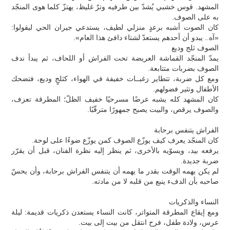
المشهد. قوس خشبي يُشدّ بين طرفيه وترٌ غليظ، يهتزّ كلما هوى المنجّد
به على الصوف.
كان الصوت أشبه برعدٍ منزلي لطيف، يستدعي جيران الحي ليقولوا:
«آه.. يبدو أن أحدهم يستعدّ لشتاء دافئ هذا العام».
الصوف ثلج وديع
يمدّ المنجّد القماشة العريضة تحت الفراش أو اللحاف، ثم يبدأ ندف
الصوف بضربات متتابعة.
ومع كل ضربة، تتطاير زغبــات خفيفة في الهواء، كثلجٍ وديع، فتضحك
الأطفال وتثير فضولهم.
كان المشهد كله يشبه عرضًا مسرحيًا خفيف الظلّ؛ المطرقة تعزف،
والصوف يرقص، والبيت يصبح جمهورًا مترقّبًا.
الفراش يتنفس برحابة
كان المنجّد يعرف كيف يوزّع الصوف كمن يوزّع ضوءًا على لوحة.
يرفعه بيد، ويسوّيه بالأخرى، ثم ينظر إليه نظرة الفنان، قبل أن يقرّر
ضربة جديدة.
لم يكن يهمه الوقت بقدر ما يهمه أن يتنفس الفراش برحابة، وأن يحسّ
صاحبه بأن الدفء ينبع من قلبه لا من مادته.
النساء والذكريات
ومع إيقاع المطرقة المتواتر، كانت النساء يستعدن ذكريات قديمة: ليلة
عرس، ولادة طفل، فرح انتقل من بيت إلى بيت.