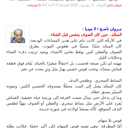
الأربعاء , 17 يـونـيـو , 2026 الساعة 4:27:17 AM
مروان ناصح
0 تعليقات
مـروان ناصـح / لا ميديا -
المنجّد.. حين كان الصوف يتنفس قبل الشتاء
في الأزقّة التي كانت تنام على هدير المساءات الوديعة،
كان المنجّد سيّدًا منسيًّا في طقوس البيوت، يطرق
الصوف والقطن كمن يوقظ نعاس الأشياء، ويعيد ترتيب دفء الشتاء
وحكايات الليل.
مهنته لم تكن صنعة فحسب، بل احتفالًا صغيرًا بالحياة، يُقام فوق قطعة
قماش ممتدّة، وتحت قوس خشبي يهتزّ مثل وترٍ يبحث عن نغم.
البساط السحري.. وطقس الندف
كان المنجّد يصل إلى البيت محمّلًا بصندوقه الخشبي الكبير، وصوته
المميّز يسبق خطاه.
وما إن يدخل حتى يتبدّل صمت الغرفة إلى ورشة حياة حقيقية: القماش
يُفرد على الأرض مثل بساط سحري، والقطن أو الصوف يتهيّأ لطقس
الندف المتوقع، كأنّه يستعدّ لولادته في صورة جديدة.
قوس بلا سهام
أمّا المطرقة -وهي تشبه قوس السهام لكن أكبر حجمًا- فكانت بطلة