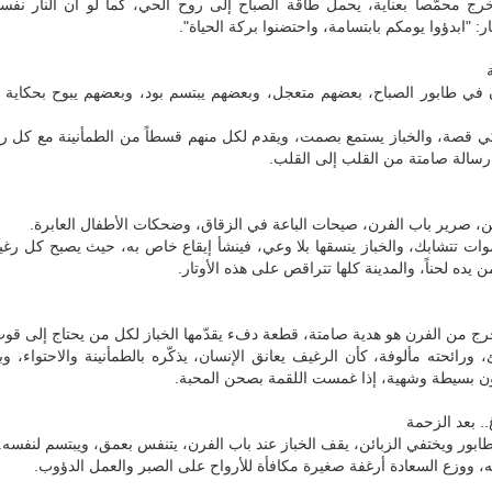
ج محمّصاً بعناية، يحمل طاقة الصباح إلى روح الحي، كما لو أن النار نفس
ر: "ابدؤوا يومكم بابتسامة، واحتضنوا بركة الحياة".
 في طابور الصباح، بعضهم متعجل، وبعضهم يبتسم بود، وبعضهم يبوح بحكاية ا
 قصة، والخباز يستمع بصمت، ويقدم لكل منهم قسطاً من الطمأنينة مع كل رغ
رسالة صامتة من القلب إلى القلب.
، صرير باب الفرن، صيحات الباعة في الزقاق، وضحكات الأطفال العابرة.
وات تتشابك، والخباز ينسقها بلا وعي، فينشأ إيقاع خاص به، حيث يصبح كل رغ
يده لحناً، والمدينة كلها تتراقص على هذه الأوتار.
ج من الفرن هو هدية صامتة، قطعة دفء يقدّمها الخباز لكل من يحتاج إلى قوت
ورائحته مألوفة، كأن الرغيف يعانق الإنسان، يذكّره بالطمأنينة والاحتواء، وبأ
ن بسيطة وشهية، إذا غمست اللقمة بصحن المحبة.
. بعد الزحمة
لطابور ويختفي الزبائن، يقف الخباز عند باب الفرن، يتنفس بعمق، ويبتسم لنفسه.
ه، ووزع السعادة أرغفة صغيرة مكافأة للأرواح على الصبر والعمل الدؤوب.