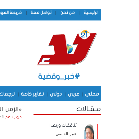
|
|
|
الرئيسية
من نحن
تواصل معنا
خريطة المو
#خبر_وقضية
محلي
|
عربي
|
دولي
|
تقارير خاصة
|
ترجمات
مـقـالات
«الزمن الج
الأحد , 26 أبـريـل , 26
مروان ناصح
تناقضات وزيف!
عمر القاضي