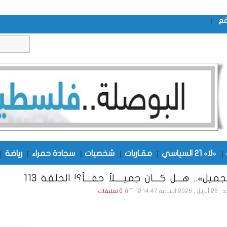
|
قع
|
«لا» 21 السياسي
|
مقـاربات
|
شخصيات
|
سجادة حمراء
|
رياضة
|
ميل».. هـــل كـــان جميــــلاً حقـــاً؟! الحلقة 113
20 الساعة 12:14:47 AM
0 تعليقات