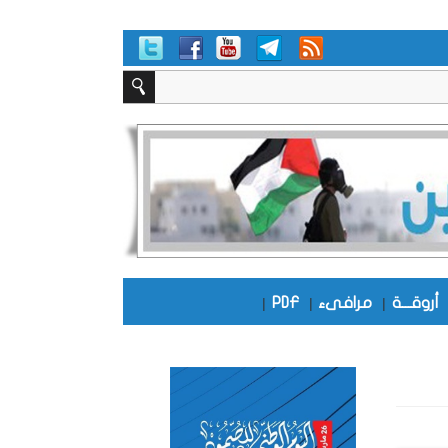
أروقـــة
|
مرافىء
|
PDF
|