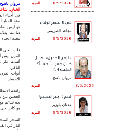
8/5/2026
المزيد
مروان ناصح / 
الخباز.. شاعر
في أحياء الم
يفتح الخباز
كي لا نخسر الرهان
هو ليس صانع
مجاهد الصريمي
صامتة، يقدّمه
يبعث الحياة 
8/5/2026
المزيد
قلب الحي ال
الفرن ليس آل
«الزمن الجميل».. هـــل
ألسنة النار 
كـــان جميــــلاً حقـــاً؟!
الباكر.
الحلقة 154
أبواب الفرن 
مروان ناصح
الأجساد.
8/5/2026
المزيد
رائحة الانتظا
العجين بين يد
هدوءٌ.. يثير الضجيج!
يده تتناغم 
عدنان باوزير
هو كائن حي، 
8/5/2026
المزيد
السحر المتح
النار في الف