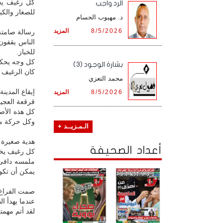
كل رغيف يخر
الرد واجب
للصغار والكبا
د. مهيوب الحسام
8/5/2026
المزيد
رسالة صامتة
الناس يقفون
للخباز.
كل وجه يحكي
بشارة الوجود (3)
كان الرغيف 
محمد التعزي
إيقاع المدينة
8/5/2026
المزيد
قرقعة العجين
كل هذه الأص
وكل حركة من 
الـمـزيــد +
هدية صغيرة
أعداد الصحيفة
كل رغيف يخر
ملمسه دافئ، 
يمكن أن تكو
صمت الفراغ.
عندما يهدأ ا
لقد أتم مهمت