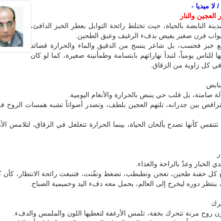
لا ميديا -
 العجين والنار
دينة النابضة بالحياة، حيث تختلط رائحة التوابل بعطر الخبز الدافئ،
 أبواب فرن صغير يفيض بدفء الرغيف وعبق الطحين.
 خبز فحسب، بل شاعر ينسج من الدقيق والماء والحرارة قصائد
ا للناس يومياً، لتبدأ نهاراتهم بابتسامة وطمأنينة صغيرة، كما لو كان
في كل زاوية من الزقاق.
نابض
ة صامتة، بل قلب حي ينبض بالحرارة والأنغام اليومية.
تتراقص بين جدرانه، تلتهم العجين بلطف، وتصدر أصواتاً تشبه همسات الروح ف
تتنفس كأنها تصدح بألحان الحياة، بينما الحرارة تتغلغل في الزقاق، لتلامس الأ
ر
ي الخباز وعدٌ بالراحة والغذاء.
مع كل حفنة طحين، تعجن وتطبطب، تضغط وتفّتت، فتنبعث رائحة الانتظار، كأن
ينتظر دوره ليخرج إلى العالم، يحمل معه دفء اليد وحميمية الصباح.
رك
رن روح مرنة تتحرك بخفة، تلمس الأرغفة لتعطيها اللون والملمس والدفء.