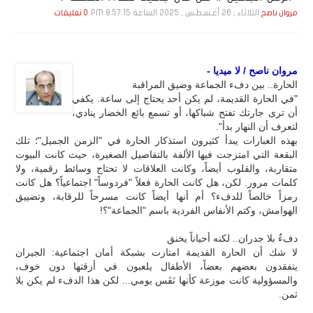
الثلاثاء , 26 أغـسـطـس , 2025 الساعة 8:57:15 PM
مروان ناصح
0 تعليقات
مروان ناصح / لا ميديا -
الحارة.. بين دفء الجماعة وضيق المراقبة
"في الحارة القديمة، لم يكن أحد يحتاج إلى ساعة. يكفي
أن ترى جارتك تفتح شباكها، أو تسمع بائع الخضار ينادي،
لتعرف أن النهار بدأ".
بهذه العبارات يبدأ كثيرون استذكار الحارة في "الزمن الجميل"؛ تلك
البقعة التي امتزجت فيها الألفة بالتفاصيل الصغيرة، حيث كانت البيوت
متقاربة، والقلوب أيضاً، وكانت العلاقات لا تحتاج وسائط رقمية، ولا
كلمات مرور. لكن، هل كانت الحارة فعلاً "فردوساً" اجتماعياً؟ هل كانت
رمزاً خالصاً للدفء؟ أم أنها أيضاً كانت مسرحاً للرقابة، وتضييق
الهوامش، وكتم الأنفاس الفردية باسم "الجماعة"؟!
دفءٌ بلا جدران.. لكنه أحياناً يخنق
لا شك أن الحارة القديمة امتازت بشبكة أمان اجتماعية: الجيران
يتفقدون بعضهم بعضاً، الأطفال يلعبون في أزقتها دون خوف،
والمسؤولية كانت موزعة كأنها نَفَس يومي... لكن هذا الدفء لم يكن بلا
ثمن.