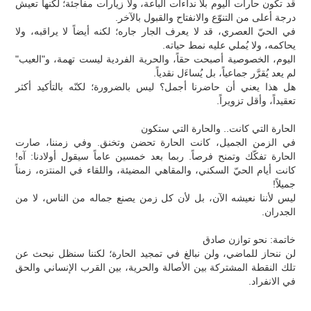
قد تكون حارات اليوم بلا نداءات الباعة، ولا زيارات مفاجئة؛ لكنها تعيش
درجة أعلى من التنوّع والانفتاح والقبول بالآخر.
في الحيّ العصري، قد لا يعرف الجار جاره؛ لكنه أيضاً لا يراقبه، ولا
يحاكمه، ولا يُملي عليه نمط حياته.
اليوم، الخصوصية أصبحت حقاً، والحرية الفردية ليست تهمة، و"العيب"
لم يعد يُقرَّر جماعياً، بل يُساءَل نقدياً.
هل هذا يعني أن حاضرنا أجمل؟ ليس بالضرورة؛ لكنّه بالتأكيد أكثر
تعقيداً، وأقل تزويراً.
الحارة التي كانت.. والحارة التي ستكون
في الزمن الجميل، كانت الحارة تحضن وتخنق. وفي زمننا، صارت
الحارة تفكّك وتمنح فرصاً. ربما بعد خمسين عاماً سيقول أولادنا: آه!
كانت أيام الحيّ السكني، والمقاهي المضيئة، واللقاء في المنتزه، زمناً
جميلاً!
ليس لأننا نعيشه الآن، بل لأن كل زمن يصنع جماله من الناس، لا من
الجدران.
خاتمة: نحو توازن صادق
لن ننحاز للماضي، ولن نبالغ في تمجيد الحارة؛ لكننا سنظل نبحث عن
تلك النقطة المشتركة بين الأصالة والحرية، بين القرب الإنساني والحق
في الانفراد.