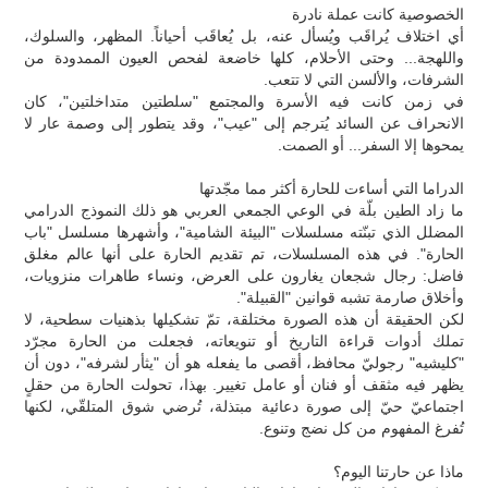
الخصوصية كانت عملة نادرة
أي اختلاف يُراقَب ويُسأل عنه، بل يُعاقَب أحياناً. المظهر، والسلوك،
واللهجة... وحتى الأحلام، كلها خاضعة لفحص العيون الممدودة من
الشرفات، والألسن التي لا تتعب.
في زمن كانت فيه الأسرة والمجتمع "سلطتين متداخلتين"، كان
الانحراف عن السائد يُترجم إلى "عيب"، وقد يتطور إلى وصمة عار لا
يمحوها إلا السفر... أو الصمت.
الدراما التي أساءت للحارة أكثر مما مجّدتها
ما زاد الطين بلّة في الوعي الجمعي العربي هو ذلك النموذج الدرامي
المضلل الذي تبنّته مسلسلات "البيئة الشامية"، وأشهرها مسلسل "باب
الحارة". في هذه المسلسلات، تم تقديم الحارة على أنها عالم مغلق
فاضل: رجال شجعان يغارون على العرض، ونساء طاهرات منزويات،
وأخلاق صارمة تشبه قوانين "القبيلة".
لكن الحقيقة أن هذه الصورة مختلقة، تمّ تشكيلها بذهنيات سطحية، لا
تملك أدوات قراءة التاريخ أو تنويعاته، فجعلت من الحارة مجرّد
"كليشيه" رجوليّ محافظ، أقصى ما يفعله هو أن "يثأر لشرفه"، دون أن
يظهر فيه مثقف أو فنان أو عامل تغيير. بهذا، تحولت الحارة من حقلٍ
اجتماعيّ حيّ إلى صورة دعائية مبتذلة، تُرضي شوق المتلقّي، لكنها
تُفرغ المفهوم من كل نضج وتنوع.
ماذا عن حارتنا اليوم؟