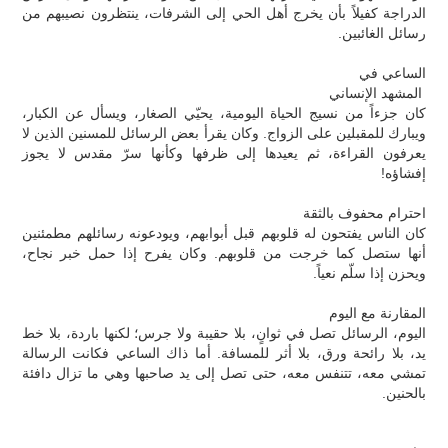
الدراجة كفيلاً بأن يخرج أهل الحي إلى الشرفات، ينتظرون نصيبهم من
رسائل الغائبين.
الساعي في
المشهد الإنساني
كان جزءاً من نسيج الحياة اليومية، يحيّي الصغار، ويسأل عن الكبار،
ويبارك للمقبلين على الزواج. وكان يقرأ بعض الرسائل للمسنين الذين لا
يعرفون القراءة، ثم يعيدها إلى ظرفها وكأنها سرّ مقدس لا يجوز
إفشاؤه!
احترام محفوف بالثقة
كان الناس يفتحون له قلوبهم قبل أبوابهم، ويودعونه رسائلهم مطمئنين
أنها ستصل كما خرجت من قلوبهم. وكان يفرح إذا حمل خبر نجاح،
ويحزن إذا سلّم نعياً.
المقارنة مع اليوم
اليوم، الرسائل تصل في ثوانٍ، بلا حقيبة ولا جرس؛ لكنها باردة، بلا خط
يد، بلا رائحة ورق، بلا أثر للمسافة. أما ذاك الساعي فكانت الرسالة
تمشي معه، تتنفس معه، حتى تصل إلى يد صاحبها وهي ما تزال دافئة
بالحنين.