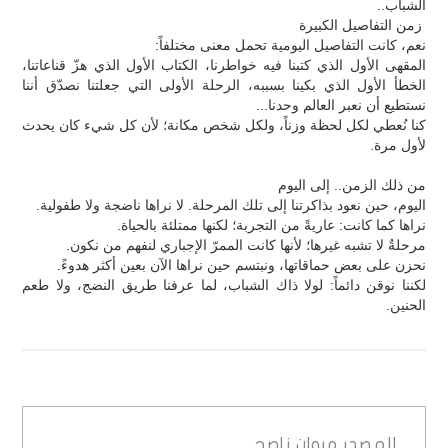
الشباب..
زمن التفاصيل الكبيرة
نعم، كانت التفاصيل اليومية تحمل معنى مختلفاً:
المقهى الأول الذي كتبنا فيه خواطرنا، الكتاب الأول الذي هزّ قناعاتنا،
الخطأ الأول الذي بكينا بسببه، الرحلة الأولى التي جعلتنا نصدّق أننا
نستطيع أن نعبر العالم وحدنا...
كنا نُعطي لكل لحظة وزناً، ولكل شخص مكانة؛ لأن كل شيء كان يحدث
لأول مرة.
من ذلك الزمن.. إلى اليوم
اليوم، حين نعود بذاكرتنا إلى تلك المرحلة. لا نراها ناضجة ولا طفولية.
نراها كما كانت: عاريةً من التجربة؛ لكنها ممتلئة بالحياة.
مرحلةٌ لا تشبه غيرها؛ لأنها كانت الممرّ الإجباري لنفهم من نكون.
نحزن على بعض حماقاتها، ونبتسم حين نراها الآن بعين أكثر هدوءً.
لكننا نوقن دائماً: لولا ذاك الشباب، لما عرفنا طريق النضج، ولا طعم
الحنين.
المصدر
مروان ناصح