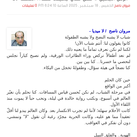
الخميس , 18 سـبـتـمـبـر , 2025 الساعة 6:24:10 PM
مروان ناصح
0 تعليقات
مروان ناصح / لا ميديا -
شباب لا يشبه النضج ولا يشبه الطفولة
كانوا يقولون لنا: أنتم شباب الآن!
لكننا لم نكن نعرف تماماً ما يعنيه ذلك.
لم نعد أطفالاً نركض وراء الطائرات الورقية، ولم نصبح كباراً نجلس
لنحصي ما خسرنا... كنا بين بين.
كنا نضجاً في هيئة سؤال، وطفولةً تخجل من البكاء.
حين كان الحلم
أكبر من الواقع
في مرحلة الشباب، لم نكن نُحسن قياس المسافات. كنا نحلم بأن نغيّر
العالم في أسبوع، ونكتب رواية خالدة في ليلة، ونحب حباً لا يموت منذ
اللقاء الأول.
كانت الأحلام سهلة؛ لأننا لم نجرب الانكسار بعد. وكان العالم يبدو لنا أقلّ
تعقيداً مما هو عليه، وكانت الحرية مجرّد رغبة أن نقول "لا" ونمشي،
دون أن نفكر في العواقب.
الهوية.. والقلق النبيل