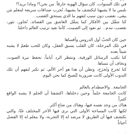
في تلك السنوات، كان سؤال الهوية حارقاً: من نحن؟! وماذا نريد؟!
نلبس ما لا يشبهنا لنكتشف ما يشبهنا، نُجرب صداقات سريعة لنتعلم مَن
يبقى، نغضب دون سبب لنفهم ما الذي يستحق الغضب...
كنا نتنقّل بين الأفكار كما يتنقّل العاشق بين القصائد، نُحاور، نثور،
نغضب، نندم... ثم نعود إلى الصمت، كأننا نعيد ترتيب العالم داخلنا.
حين كان الحبّ أول الدروس وأقساها
في تلك المرحلة، كان القلب يسبق العقل، وكان للحب طعمٌ لا يشبه
شيئاً بعده.
كنا نكتب الرسائل الورقية، وننتظر الرد أياماً، نحفظ نبرة الصوت،
ونخاف أن ننساها.
كنا نَجرح ونُجرَح، ونظن أن هذا هو آخر الألم، ثم نكبر لنفهم أن تلك
الندوب الأولى كانت ضرورية لنُصبح كما نحن اليوم.
الجامعة.. والاصطدام بالعالم
كانت الجامعة حلماً. وحين دخلناها، اكتشفنا أن الحلم لا يشبه الواقع
كثيراً.
هناك من وجد نفسه فيها، وهناك من ضاع أكثر.
لكنها كانت المساحة الأولى التي نرى فيها الآخر المختلف عنّا، والتي
نكتشف فيها أن الطريق لا مرشد له إلا التجربة، ولا معلم له إلا الفشل
أحياناً.