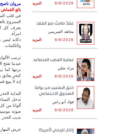
8/8/2026
المزيد
مروان ناصح / 
بائع القماش 
في قلب السو
الممزوج بالع
عقدٌ صامتٌ مع الفقد
يعرف كل الز
مجاهد الصريمي
امرأة.
دكانه ليس م
8/8/2026
المزيد
والكلمات.
ترتيب الألوان
‏عملية الغضب المتصاعد
عندما تفتح ا
مراد شلي
يرتبها كما ي
كبحرٍ يعانق 
8/8/2026
المزيد
إنه لا يبيع ق
خنق اليمنيين من بوابة
البداية الحذر
الصندوق الاجتماعي
تدخل النساء
فؤاد أبو راس
ألوانا من كل 
8/8/2026
المزيد
صوته موسيقى
تذيب الحذر 
عرض المهارة
إذلال تاريخي لأمريكا