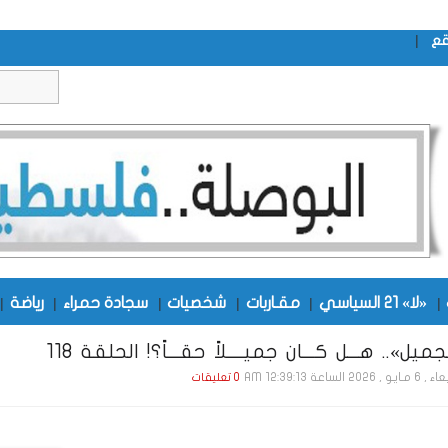
|
قع
|
«لا» 21 السياسي
|
مقـاربات
|
شخصيات
|
سجادة حمراء
|
رياضة
|
ميل».. هـــل كـــان جميــــلاً حقـــاً؟! الحلقة 118
 , 2026 الساعة 12:39:13 AM
0 تعليقات