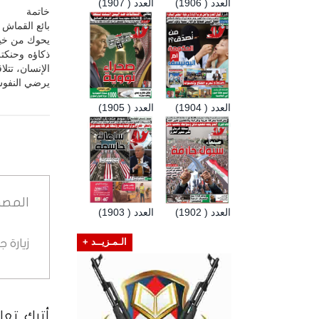
العدد ( 1906)
العدد ( 1907)
خاتمة
بائع القماش 
يحوك من خيوط
ذكاؤه وحنكته
الإنسان، تتل
يرضي النفوس،
العدد ( 1904)
العدد ( 1905)
المصد
العدد ( 1902)
العدد ( 1903)
زيارة 
الـمـزيــد +
أترك تعلي