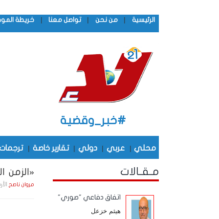
|
|
|
الرئيسية
من نحن
تواصل معنا
خريطة المو
#خبر_وقضية
محلي
|
عربي
|
دولي
|
تقارير خاصة
|
ترجمات
مـقـالات
«الزمن الج
الأربعاء , 6 مـايـو
مروان ناصح
اتفاق دفاعي "صوري"
هيثم خزعل