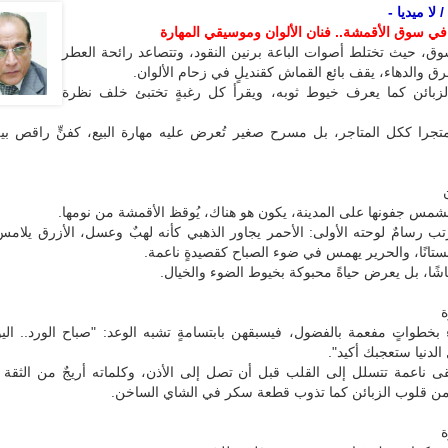
لا ميديا -
في سوق الأقمشة.. فنان الألوان وموسيقي المهارة
ق، حيث تختلط أصوات الباعة برنين النقود، وتتصاعد رائحة العطر
رق والدهاء، يقف بائع القماش كقنديلٍ في زحام الألوان.
بائن كما يعرف خيوط ثوبه، ويقرأ كل رغبةٍ تختبئ خلف نظرة
تجرا ككل المتاجر، بل مسرح صغير تُعرض عليه مهارة البيع، كفنٍّ راقص بين
لشمس جفونها على المدينة، يكون هو هناك، يُوقظ الأقمشة من نومها.
رتب رسامٌ لوحته الأولى: الأحمر يجاور الذهبي كأنه لهبٌ وعسل، الأزرق يلام
بستانًا، والحرير يهمس في ضوء الصباح كقصيدةٍ ناعمة.
ماشًا، بل يعرض حياةً محبوكة بخيوط الضوء والخيال.
ة
 بخطواتٍ مفعمة بالفضول، فيسبقهن بابتسامةٍ تشبه الوعد: "صباح الورد.. ال
الدنيا ستعجبك أكيد".
 ناعمة تتسلل إلى القلب قبل أن تصل إلى الأذن، وكلماته أريجٌ من الثقة 
من قلوب الزبائن كما تذوب قطعة سكر في الشاي الساخن.