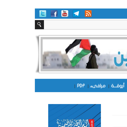
أروقـــة
|
مرافىء
|
PDF
|