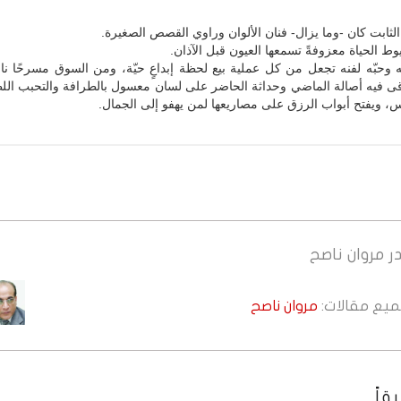
الثابت كان -وما يزال- فنان الألوان وراوي القصص الصغيرة.
 الحياة معزوفةً تسمعها العيون قبل الآذان.
 وحبّه لفنه تجعل من كل عملية بيع لحظة إبداعٍ حيّة، ومن السوق مسرحًا ناب
اقى فيه أصالة الماضي وحداثة الحاضر على لسان معسول بالطرافة والتحبب الل
 ويفتح أبواب الرزق على مصاريعها لمن يهفو إلى الجمال.
ر
مروان ناصح
جميع مقالات:
مروان ناصح
قاً