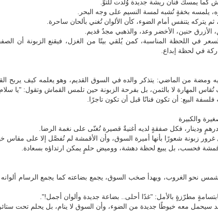
كما يمسك فنان ريشة جديدة وُلدت للتوّ.
، يلمسه بخفةٍ تُشبه لمسة النسيم على وجه البحر.
 ثم يتركه يتنفس أمام الضوء، كأن الألوان تُغني بألحان ساحرة.
الأزرق حنين، الأخضر وعد، والذهبي مجدٌ قديم.
سعر في اللحظة المناسبة، كمن يُلقي بيتًا من الغزل، فيقنع الزبونة أن الص
اركة في لحظة إبداع.
يه ومضة من الماضي: يتذكر والده في السوق القديم، وهو يعلمه كيف يربح ال
 تُقاس المهارة لا بالثمن، بل بفرحة الزبونة حين تلمس القماش وتقول: "يا سلام!
لسفة البيع: أن تكون فنانًا قبل أن تكون تاجرًا.
يرة والكبيرة
درهمٍ ودينار، فكل صفقةٍ لديه أغنيةٌ قصيرة تُغنّى على نغمة الرضا.
رور زبونة شعورًا بأنها أميرة السوق، وأن الأقمشة لم تُفصَّل إلا على مقاس خيا
الأقمشة فحسب، بل يبيع لحظة دهشة، ووميض حلمٍ يمكن ارتداؤه بسعادة.
شمس نحو الغروب، ويهدأ صخب السوق، يجمع بضاعته كما يجمع الرسام ألوانه ب
بابتسامةٍ مطرّزةٍ بالأمل: "غدًا أحلى.. بضاعة جديدة وألوان أجمل!".
 سيحمل معه خيوطًا جديدة من الضوء، وأن السوق لا ينام، بل يحلم تحت ستائر 