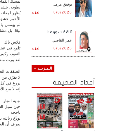
يمسك القماش 
توفيق هزمل
يطويه، ينشره
8/8/2026
المزيد
يُظهر لمعانه،
الأحمر عشق، 
ثم يهمس بال
بيعًا، بل مش
تناقضات وزيف!
عمر القاضي
فلاش باك
تلمع في عين
8/5/2026
المزيد
النقود، وكيف
لقد ورث منه ف
الـمـزيــد +
الصفقات الصغ
لا يفرّق بين 
أعداد الصحيفة
يزرع في كل غ
إنه لا يبيع 
نهاية النهار
حين تميل ال
ناجحة.
يودّع زبائنه 
يعرف أن الغد