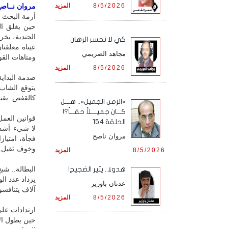
8/5/2026
المزيد
مروان نــاصح 
أزمة البحث ع
حين يغلق ا
الجندية، يخرج
كي لا نخسر الرهان
عيناه معلقت
مجاهد الصريمي
ومتاهات القو
8/5/2026
المزيد
صدمة البداية
يتوقع الشاب 
كالقفص. يقبض
«الزمن الجميل».. هـــل
كـــان جميــــلاً حقـــاً؟!
قوانين العمل
الحلقة 154
لا شيء أشد 
مروان ناصح
فجأة، امتياز
وخوف ثقيل.
8/5/2026
المزيد
البطالة.. ش
هدوءٌ.. يثير الضجيج!
يزداد عدد ال
عدنان باوزير
آلاف يتنافسون
8/5/2026
المزيد
ارتدادات على
حين يطول الا