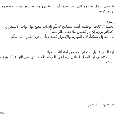
 حتى يرحل بعضهم إلى بلاد بعيدة، أو يبدلوا دروبهم، يخلعون ثوب تخصصهم، 
 رزق كريم.
ليوم
جميل"، كانت الوظيفة أشبه بمفاتيح تُسلّم للشاب ليفتح بها أبواب الاستقرار.
كطائر برّي، إن لم تُحسن ملاحقته طار بعيداً.
 التفاؤل ممكناً، لأن المهارة والإصرار كفيلان بأن يحوّلا العثرة إلى سلّم.
ية الحكاية، بل امتحان آخر من امتحانات الحياة.
بر، يكتشف أن العمل لا يأتي دوماً في الموعد، لكنه يأتي في النهاية، كزهرة 
لصخور.
ر
مروان ناصح