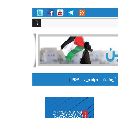
أروقـــة
|
مرافىء
|
PDF
|