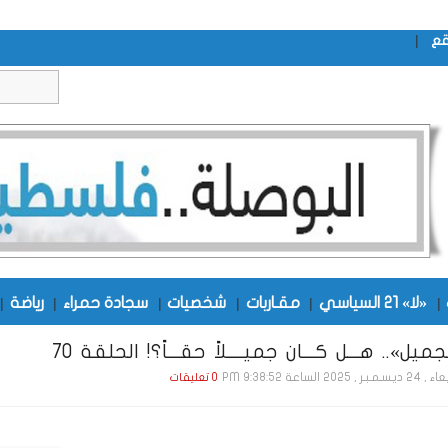
|
قع
|
«لا» 21 السياسي
|
مقـاربات
|
شخصيات
|
سجادة حمراء
|
رياضة
|
ميل».. هـــل كـــان جميــــلاً حقـــاً؟! الحلقة 70
بـر , 2025 الساعة 9:38:52 PM
0 تعليقات