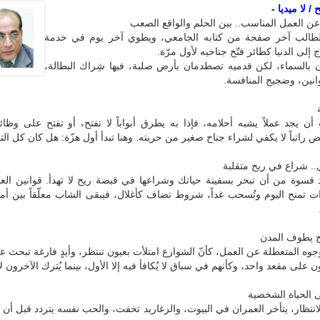
/ لا ميديا -
ن العمل المناسب.. بين الحلم والواقع الصعب
لطالب آخر صفحة من كتابه الجامعي، ويطوي آخر يوم في خدمة
 إلى الدنيا كطائر فتّح جناحيه لأول مرّة.
ان بالسماء، لكن قدميه تصطدمان بأرض صلبة، فيها شِراك البطالة،
انين، وضجيج المنافسة.
أن يجد عملاً يشبه أحلامه، فإذا به يطرق أبواباً لا تفتح، أو تفتح على وظ
 راتباً لا يكفي لشراء جناح صغير من حريته. وهنا تبدأ أول هزّة: هل كان كل التع
.. شراع في ريح متقلبة
قسوة من أن تبحر بسفينة حياتك وشراعها في قبضة ريح لا تهدأ. قوانين العم
ات تمنح اليوم وتُسحب غداً، شروط تضاف كأغلال، فيبقى الشاب معلّقاً بين أ
بح يطوف المدن
وجوه المتعطلة عن العمل، كأنّ الشوارع امتلأت بعيون تنتظر، وأيدٍ فارغة تبحث ع
 على مقعد واحد، وكأنهم في سباق لا يُكافأ فيه إلا الأول، بينما يُترك الآخرون ل
 الحياة الشخصية
نتظار، يتأخر العمران في البيوت، والزغاريد تخفت، والحب نفسه يتردد قبل أن 