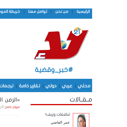
|
|
|
الرئيسية
من نحن
تواصل معنا
خريطة المو
#خبر_وقضية
محلي
|
عربي
|
دولي
|
تقارير خاصة
|
ترجمات
مـقـالات
«الزمن الج
الأربعاء , 24 ديـسـمـ
مروان ناصح
تناقضات وزيف!
عمر القاضي