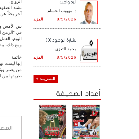
الزواج.
الرد واجب
تشتد الضغوط
د. مهيوب الحسام
آخر بحثاً عن
8/5/2026
المزيد
بين الأمس وا
في "الزمن ال
اليوم، العمل 
بشارة الوجود (3)
ومع ذلك، يبقى
محمد التعزي
خاتمة
8/5/2026
المزيد
إنها ليست نها
من يصبر ويثا
طريقها بين ا
الـمـزيــد +
أعداد الصحيفة
المصد