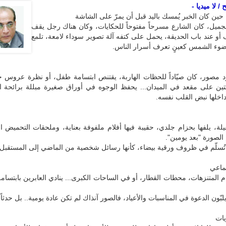
/ لا ميديا -
. حين كان الخبر يُمسك باليد قبل أن يمرّ على الشاشة
جميل، كان الشارع مسرحاً مفتوحاً للحكايات، وكان هناك رجل يقف
و عند باب الحديقة، يحمل على كتفه آلة تصوير سوداء لامعة، تلمع
وء الشمس كعينٍ تعرف أسرار الناس.
 مصور، كان صيّاداً للحظات الهاربة، يقتنص ابتسامة طفل، أو نظرة عروس خ
بكتين على مقعد في الميدان... يحفظ الوجوه في أوراق صغيرة مبللة برائحة 
اخلها نبض القلب نفسه.
يلة، يلفها بحزام جلدي، حقيبة فيها أفلام ملفوفة بعناية، وملحقات التحميض ا
 الصورة "بعد يومين".
تُسلّم في ظروف ورقية بيضاء، كأنها رسائل شخصية من الماضي إلى المستقبل.
ماعي
 المتنزهات، محطات القطار، أو في الساحات الكبرى... ينادي العابرين بابتسام
بّون الدعوة في المناسبات والأعياد، فالصور آنذاك لم تكن عادة يومية.. بل حدثاً ي
ات