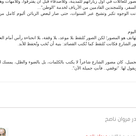
صور للعائلات في أول زياراتهم للمدينة، وللأصدقاء قبل أن يفترقوا، وللأمهات وه
لسفر، وللمجندين القادمين من الأرياف لخدمة "الوطن"...
انت الوجوه تكبر وتشيخ عبر السنوات، حتى صار لبعض الزبائن ألبوم كامل من
ليوم
هاتف هو المصور؛ لكن الصور تُلتقط بلا موعد، بلا وقفة، بلا انحناءة رأس أمام ال
الشارع فكانت تُلتقط كما تُكتب القصائد: بنية أن تُحَب وتُحفظ للأبد.
جميل، كان مصور الشارع شاعراً لا يكتب بالكلمات، بل بالضوء والظل، يمسك 
قول لها: "توقفي.. فأنتِ جميلة الآن".
ر
مروان ناصح