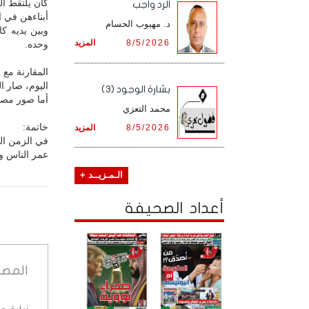
كان يلتقط ال
الرد واجب
أبناءهن في ا
د. مهيوب الحسام
وبين يديه ك
8/5/2026
المزيد
وحده.
المقارنة مع ا
اليوم، صار ال
بشارة الوجود (3)
أما صور مصور 
محمد التعزي
خاتمة:
8/5/2026
المزيد
في الزمن ال
عمر الناس وي
الـمـزيــد +
أعداد الصحيفة
المصد