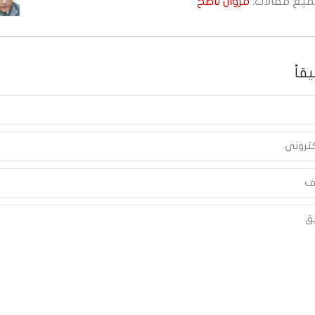
جميع مقالات:
مروان ناصح
قاً