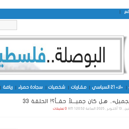
|
قع
|
«لا» 21 السياسي
|
مقـاربات
|
شخصيات
|
سجادة حمراء
|
رياضة
|
جميل».. هـل كان جميـــلاً حقــاً؟! الحلقة 33
ر , 2025 الساعة 1:20:52 AM
0 تعليقات