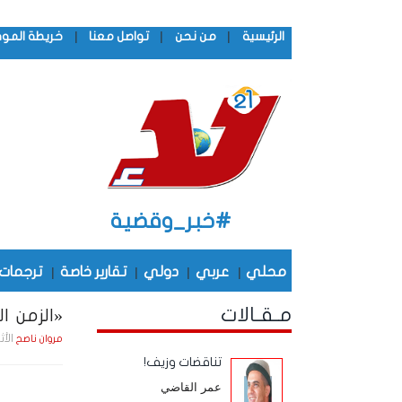
|
|
|
الرئيسية
من نحن
تواصل معنا
خريطة المو
#خبر_وقضية
محلي
|
عربي
|
دولي
|
تقارير خاصة
|
ترجمات
مـقـالات
«الزمن ال
الأثنين , 13 أكـتـوبـ
مروان ناصح
تناقضات وزيف!
عمر القاضي