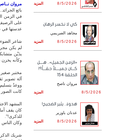
8/5/2026
المزيد
مروان نــاصح 
بائع الجرائد.
في الزمن ال
على الرصيف أ
كي لا نخسر الرهان
عدستها في ض
مجاهد الصريمي
شاعر الضوء
8/5/2026
المزيد
لم يكن مجرد
يدَيْن متشا
وكأنه يخزن د
«الزمن الجميل».. هـــل
كـــان جميــــلاً حقـــاً؟!
مختبر صغير
الحلقة 154
آلة تصوير ثق
مروان ناصح
ووعدٌ بتسليم
كانت الصور 
8/5/2026
المزيد
المشهد الاجت
هدوءٌ.. يثير الضجيج!
كان يقف أمام
عدنان باوزير
للذكرى!".
8/5/2026
المزيد
وكان الناس يل
شريك الذكري