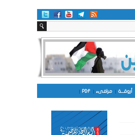
أروقـــة
|
مرافىء
|
PDF
|