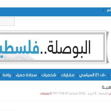
|
قع
|
«لا» 21 السياسي
|
مقـاربات
|
شخصيات
|
سجادة حمراء
|
رياضة
|
يـة
الجمعة , 8 أبـريـل , 2022 الساعة 11:56:47 PM
ي
0 تعليقات