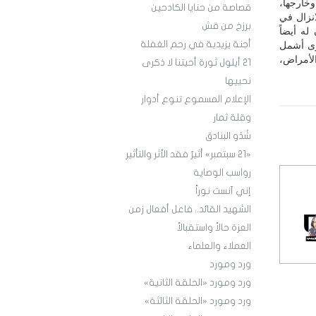
خارجها،
قصاصة من حنايا الكادحين
انزال في
برزخ من قش
ه أيضاً
أجنة يزيدية في رحم الغفلة
وى أشمل
الأمراض،
21 أيلول ثورة أحيتنا لا ذكرى
نحييها
الإعلام المسموع تنوع أدوار
وقلة ثمار
شَدْو البنادق
«21 سبتمبر» أثيرٌ فقد الأثر والتأثير
رواسب الوصاية
إني آنست نوراً
الشهيد القائد.. فاعل أفعال زمن
العزة حالاً واستقبالاً
العملاء والعلماء
ورد ومورد
ورد ومورد «الحلقة الثانية»
ورد ومورد «الحلقة الثالثة»