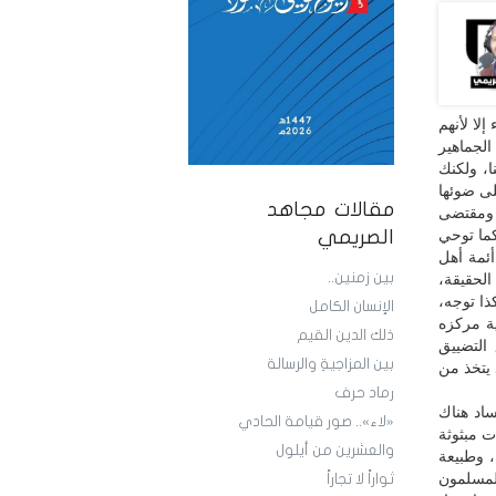
إلا لأنهم
الجماهير
ا، ولكنك
لى ضوئها
مقالات مجاهد
 ومقتضى
كما توحي
الصريمي
أئمة أهل
بين زمنين..
لحقيقة،
ا توجه،
الإنسان الكامل
ة مركزه
ذلك الدين القيم
التضييق
بين المزاجيةِ والرسالة
يتخذ من
رماد حرف
اد هناك
«لاء».. صور قيامة الحادي
ت مبثوثة
والعشرين من أيلول
 وطبيعة
المسلمون
ثواراً لا تجاراً