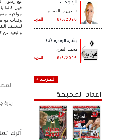
مع رسول الل
الرد واجب
فهل قالوا ي
د. مهيوب الحسام
مواجهة مفتو
8/5/2026
المزيد
وقفات مع مج
لمختلف التفا
والبعيد عن 
بشارة الوجود (3)
محمد التعزي
8/5/2026
المزيد
الـمـزيــد +
المصد
أعداد الصحيفة
زيارة 
أترك تعلي