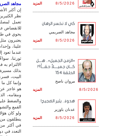
8/5/2026
المزيد
مجاهد الصريمي
إن أكثر الأشي
نظر الكثيرين
تعمل لمصلحة
كي لا نخسر الرهان
للانقضاض عل
مجاهد الصريمي
يحوي في طياته
يعتبرون مثل 
8/5/2026
المزيد
علينا، وإحدا
عندما تعود إ
ثورتنا، سوا
«الزمن الجميل».. هـــل
الالتزام به 
كـــان جميــــلاً حقـــاً؟!
بذلك مسيرة ر
الحلقة 154
البيت، فسرع
مروان ناصح
وإنما كل ما
هو عاجز عن 
8/5/2026
المزيد
ومقامه، الذ
والضغط على 
هدوءٌ.. يثير الضجيج!
القمع والتشو
عدنان باوزير
ولو كان هؤل
8/5/2026
المزيد
ينطلقون من ا
في أكثر من 
التعدد في دو