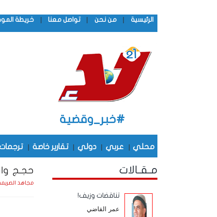
|
|
|
الرئيسية
من نحن
تواصل معنا
خريطة المو
#خبر_وقضية
محلي
|
عربي
|
دولي
|
تقارير خاصة
|
ترجمات
مـقـالات
حجـج واه
مجاهد الصريم
تناقضات وزيف!
عمر القاضي