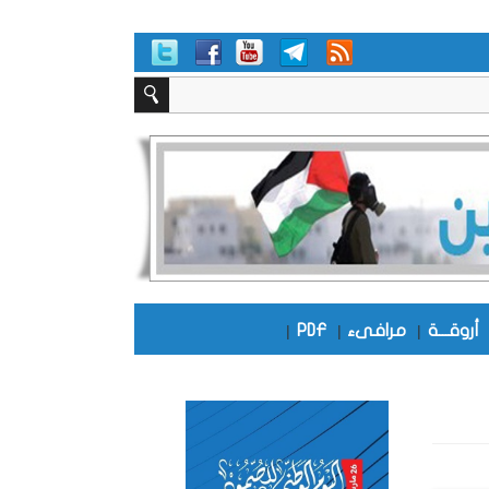
أروقـــة
|
مرافىء
|
PDF
|