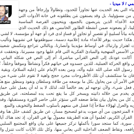
 / لا ميديا -
اء التي يعد الحديث عنها تجاوزاً للحدود، وتطاولاً وإرجافاً من وجهة
 من مسؤولينا، بل وقد يصنفون مَن يطلقونه في خانة الأدوات التي
 الأعداء الذين يتربصون بالجميع، ويتحينون الفرصة المناسبة
ينا، أو يضعونه ضمن أنشطة الطابور الخامس، هو ذلك الحديث الذي
 بياناً لسلبيةٍ أو تقصيرٍ أو تجاوزٍ أو فسادٍ لدى فرد أو جهة أو مؤسسة، لا لشيء 
هكذا حديث يوفر للأعداء مادة إعلامية دسمة، سيوظفونها في تشويهنا وتأليب 
ث اهتزاز وارتباك في أوساط مؤيدينا وأنصارنا، وبالتالي تتراجع وتنكمش شعبيتن
لى الأسس المنهجية والمبادئ الفكرية التي قام عليها وجود مسيرتنا، وتحققت ع
ءً أكانت عودتك إلى النص القرآني مباشرةً، أم إلى النص في شكله البياني
في واقع الحركة العملية، للذين جسدوه في حياتهم فكراً ونشاطاً وموقفاً وخلقاً، 
سول الله صلى الله عليه وآله، ومن بعده الإمام علي (عليه السلام)، وبقية 
ان ما ستكتشف أن تلك الأطروحات مجرد حجج واهية لا تقوم على شيء من ا
 في الأمر أن من يحاول بكل ما بوسعه من طاقة وسلطان ونفوذ ومنطق منع هكذ
فعل شيء، ولأن توجهه لم يعد خالصاً لله، لذلك لا بد له أن يعمل على حماي
ي يخدم من خلاله ذاتيته ويسخر كل ما يقع تحت يده لمصلحته، عن طريق 
كل من يحاول بيان نقاط ضعفه التي ستؤثر على حاضر الثورة ومستقبلها، وقد 
يه والعزل لهؤلاء سلاحاً إذا فشل في منعهم بأسلوب الضغط والتخويف والمنع.
اء المنزعجون من أي صوت يدعو لتصحيح مسار، عن طريق كشف خلل هنا وفس
لقرآن الكريم، لعلموا أن هذه الطريقة معمولٌ بها في القرآن، إذ تجد هناك آيا
سورة، كما ستجد سورا بأكملها تركز جميعها على بيان واقع المجتمع السلبي،
افعه، ونقاط الضعف الداخلية التي يعاني منها، وكل تلك الآيات كانت تتنزل و