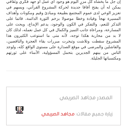
إن جل ما يخشاه كل مزرٍ اليوم هو وجود أي عمل أو جهد فكري وثقافي
يمكن له أن يفتح آفاقا جديدة لحركة المشروع القرآني، ويسهم في
تعزيز الوعي لدى عموم المجتمع بطبيعة ومبادئ وقيم ومكونات وأهداف
المسيرة نهجاً وقيادة وخطا موصولا بزخم الثورة الدائمة، قائما على
التذكر للنعم، والتفكر في الكون والوجود، يدعم الإبداع، ويحث على
المسارعة، ومراعاة جانب التميز والكمال في كل عمل نعمله، لذلك كان
لا بد من محاربة هكذا توجه، لأنه متى ما استوعب الكثيرون هذا
المشروع سقطت وتلاشت وتبخرت مبررات بقاء العجزة والناقصين،
والفاشلين والمرضى في موقع الصدارة على مستوى الواقع كله، ولوجد
الناس من بينهم الجديرين بتحمل المسؤولية، الأمناء على ثورتهم
ومكتسباتها الجليلة.
المصدر
مجاهد الصريمي
زيارة جميع مقالات:
مجاهد الصريمي