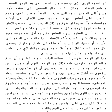
عن عظمة الهدى الذي هو نعمة من الله علينا في هذا الزمن الصعب،
والواقع المنفلت المفكك الخانع الخائر الضعيف الذي تعيشه الأمة،
مشيراً إلى العنوان الجامع الذي يحدد لنا المبدأ، ويوحد القوى، ويجمع
القلوب، على أساس الهوية الواحدة، وهي الإيمان بكل أركانه
ومقتضياته، وآثاره، وما إن يفرغ من ذلك الحديث، حتى يتجه نحو الإتيان
بما ينقضه عروةً عروة، ويخل به عنصراً عنصرا، ويخلخله ويقوض بنيانه
لبنةً لبنة، أناني النظرة، سريع البطش بمَن هو أقل منه مرتبة وقوة
وجاها ومالا، كثير الغضب لأتفه الأسباب، إذا خالفته في الحكم على
الأشياء، أو بعضها، كان ذلك سبباً كافياً له كي يعاديك، ويحاربك، ويسعى
بكل قوة للقضاء عليك تماماً، بلا رحمة، ودون مراعاة لأيٍ من الثوابت
التي جاء بها دين، وعبر عنها خلق إنساني سليم.
وإذا كان الواجب يفرض علينا صياغة الذات العاملة، كما نريد أن يصاغ
ويقام الواقع الخارجي، فإنه كذلك من الواجب اليوم: أن يلمس الناس
الانسجام بينهم وبين العاملين، بحيث يجدون أن مَن يدعونهم، ويديرون
شؤونهم هم أناسٌ يعيشون بينهم، ويقاسون من كل ما يقاسيه السواد
الأعظم منهم، ويمرون بذات الظروف والأزمات، حقيقةً لا ادعاءً ودغدغة
للعواطف، وتصنعا للزهد والصلاح، عندها يدرك الجميع أنهم أمام مشروع
جاء لتوحيدهم، وإحيائهم، وإزالة كل الفوارق والطبقات والحواجز التي
كانت وراء شقائهم وشرذمتهم وتشتتهم وضياعهم في السابق، وأن ليس
هناك من أحد لايزال يعيش في برجه العاجي، وحتى لو قام بمخاطبتهم،
فإنه لا يقف سوى على الهامش من حقيقة ما يجدونه على الطبيعة،
ويلتقون به على مدار الساعة في اليوم والليلة.