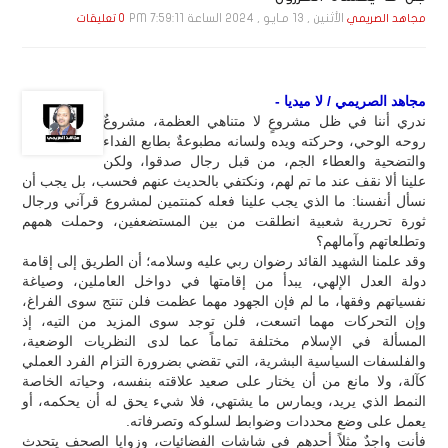
الأثنين , 13 مـايـو , 2024 الساعة 7:59:11 PM
مجاهد الصريمي
0 تعليقات
مجاهد الصريمي / لا ميديا -
ندري أننا في ظل مشروعٍ لا متناهي العظمة، مشروعٌ
روحه الوحي، وحركته ويده ولسانه مطبوعةٌ بطابع الفداء
والتضحية والعطاء الجم، من قبل رجال صدقوا، ولكن
علينا ألا نقف عند ما تم لهم، ونكتفي بالحديث عنهم فحسب، بل يجب أن
نسأل أنفسنا: ما الذي يجب علينا فعله كمنتمين لمشروع قرآني ورجال
ثورة تحررية شعبية انطلقت من بين المستضعفين، وحملت همهم
وتطلعاتهم وآمالهم؟
وقد علمنا الشهيد القائد رضوان ربي عليه وسلامه؛ أن الطريق إلى إقامة
دولة العدل الإلهي، يبدأ من إقامتها في دواخل العاملين، وصياغة
نفسياتهم وفقها، ما لم فإن الجهود مهما عظمت فلن تنتج سوى الفراغ،
وإن التحركات مهما اتسعت، فلن توجد سوى المزيد من التيه، إذ
المسألة في الإسلام مختلفة تماماً عما لدى النظريات الوضعية،
والفلسفات السياسية البشرية، التي تقضي بضرورة التزام الفرد العملي
كآلة، ولا مانع من أن يختار على صعيد علاقته بنفسه، وحياته الخاصة
النمط الذي يريد، ويمارس ما يشتهي، فلا شيء يحق له أن يحكمه، أو
يعمل على وضع محددات وضوابط لسلوكه وتصرفاته.
فأنت واجدٌ مثلاً أحدهم في شاشات الفضائيات، وزوايا الصحف يتحدث