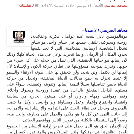
الأثنين , 21 يـولـيـو , 2025 الساعة 2:49:35 AM
مجاهد الصريمي
0 تعليقات
مجاهد الصريمي / لا ميديا -
قوةالمؤمنين تأتي نتيجة عدة عوامل، فكرية وعقائدية،
روحية وسلوكية، تلتقي جميعها في سياق واحد، هو سياق
تشكل الشخصية الإيمانية المتكاملة، التي لا تحد نفسها
بحدود المكان أو الزمان، وإنما تتحرك بوعي في هذه الحياة كلها؛ وذلك
لأن إيمانها هو حياتها الحقيقية، الذي تطل من خلاله على كل شيء من
حولها، وتدرك بموجبه مسؤوليتها في نطاق حركة الكون والإنسان؛ لأن
إيمانها لن يكتمل ولن يتجدد ولن يتحقق لها على ضوئه الارتقاء والسمو
إلا عندما تحرك به جميع مجالات الحياة المختلفة، وتجعل من حركة
الحياة بجميع تفاصيلها سبيلاً لتنمية إيمانها وتقويته وتعميقه، سواءً على
مستوى الداخل المتعلق بالذات، من عقيدة وروحية وسلوك وأخلاق
وقيم ومواقف ومهام وأدوار، أو على مستوى الخارج من سياسة
واقتصاد واجتماع وإعمار وعدل ومساواة وبر وإحسان، وكل ما يتصل
بالمعروف ويدخل في نطاق الحث على التزامه والإرشاد إليه والأمر به،
إلى جانب النهي عن كل ما هو منكر، والعمل على محاربته والحد منه،
وصولاً إلى استئصاله بالكلية من نفوس الناس وواقعهم الحياتي.
إن الإيمان الحق هو الذي يعمل على تحرير إرادة الإنسان من الخضوع
للقوة الظاهرة التي يمتلكها أولئك المستكبرون والمترفون، كسبيل من