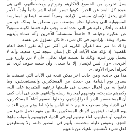
سبل تحريره من الخضوع لأفكارهم ونزواتهم ومخططاتهم، التي هي
بعيدة كل البعد عن الخير؛ لكونها تسير باتجاه الشر دائماً وأبداً، الأمر
الذي يجعل الإنسان مستقل الإرادة، وسيداً لنفسه، فينطلق لممارسة
المسؤولية التي يتحملها تجاه مجتمعه، من منطلق ما يملكه هو من
قناعات وأفكار ذاتية هي التي تحدد له ما يجب عليه فعله؛ لكونه مسؤولاً
عن تفكيره وحياته، لا خاضعاً مستسلماً للآخرين وآلة صماء بأيديهم
تتحرك وتقف بإرادتهم في كل شيء، فالكل مسؤول عن نفسه.
وذاك ما عبر عنه القرآن الكريم في أكثر من آية تقرر الخط العام
للقضية؛ إذ تؤكد هذه الآيات أن كل إنسان سيجد ثمرة سعيه، وأنه لا
يتحمل وزر غيره، وذلك ما تضمنه قوله تعالى: «أن لا تزر وازرة وزر
أخرى»، «وأن ليس للإنسان إلا ما سعى، وأن سعيه سوف يُرى، ثم
يُجزاه الجزاء الأوفى».
هذا من جانب، ومن جانب آخر يمكن تتبعه في الآيات التي تضمنت ما
سيدور يوم القيامة من حديث بين المستكبرين والمستضعفين، وما
قاموا به من أعمال جسدت في طبيعتها نزعتهم المتمردة على الله،
وكفرهم بشريعته، وتوجههم لمحاربة رسله وأتباعهم. فنجد في آيات كيف
أن المستضعفين الذين ألغوا إرادتهم، وجعلوا أنفسهم أتباعاً للمستكبرين،
في الدنيا، وقد سيطرت عليهم حالة اليأس والإحباط وهم يرون العذاب
يوم القيامة، فيتجهون لأولئك المستكبرين طالبين منهم تحمل شيء من
عذابهم، أو حمايتهم، لقاء تبعيتهم لهم في الدنيا، فيجيبونهم بأصوات ملؤها
العجز، ونفوس ذليلة محطمة، بأنهم في المصير ذاته، ولا يستطيعون
فعل شيء لأنفسهم، ناهيك عن تابعيهم!