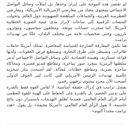
لم تقتصر هذه الموجة على إيران وحدها، بل امتلأت وسائل التواصل
الاجتماعي بمحتوى مضاد من معارضي الإمبريالية الأمريكية، ومعارضي
الغطرسة الغربية، والجماعات المناهضة للصهيونية حول العالم. وتحولت
المنصات الرقمية إلى ساحات لإبراز مدى عبثية الصورة الخطابية
لأمريكا. كما سخرت حسابات موثقة، ومعلقون سياسيون، ومؤثرون
بارزون، وحتى شخصيات عامة من مختلف البلدان، علنًا من تهديدات
ترامب.
هنا تكمن المفارقة الصارخة للسياسة المعاصرة. تمتلك أمريكا حاملات
طائرات، وتسيطر على طرق التجارة، وتستطيع فرض العقوبات، ولديها
قواعد عسكرية، وهيمنة اقتصادية، لكن وسائل التواصل الاجتماعي تُدمر
سلطتها الرمزية بمجرد صور ساخرة، ومقاطع فيديو قصيرة، ومحاكاة
ساخرة بصرية، ومقاطع خطابات مُعدّلة، لقد أصبحت مثار سخرية
عالمية. تهديدات الرئيس الأمريكي التي كانت تُثير الخوف الدولي
أصبحت الآن مجرد محتوى ترفيهي رقمي.
يفشل ترامب في إدراك حقيقة أساسية: لا تُقاس القوة فقط بالقدرة
على تدمير الخصم، بل بالقدرة على الحفاظ على الهيبة للقوة العظمى
أمام الرأي العام العالمي. فعندما تُطلق التهديدات باستمرار دون نتائج
حاسمة، لا يقول الرأي العام العالمي: «أمريكا مخيفة»، بل يقول: «هدد
ترامب مجدداً اليوم».