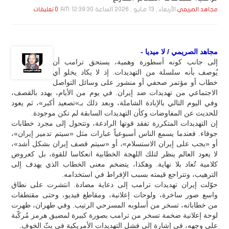
الأربعاء , 13 مـايـو , 2026 الساعة 12:39:30 AM
مجاهد الصريمي
0 تعليقات
مجاهد الصريمي / لا ميديا -
إلى جانب كونه أسطورة وهمية، يستحق ترامب أن
يُوصف بأنه سلسلة من التهديدات. إذ لا يكاد يخلو أي
خطاب أو مؤتمر صحفي أو منشور على وسائل التواصل
الاجتماعي من تهديدات ضد إيران. في يوم من الأيام، يهدد بالقصف،
وفي اليوم التالي بالإبادة الشاملة، وبعد ذلك بـ»تصعيد أكبر»، ثم يعود
للحديث عن المفاوضات وكأن التهديدات السابقة لم تكن موجودة.
إن التهديدات المتكررة تفقد قوتها الرادعة، وتتحول إلى مجرد خطابات
جوفاء. فعندما يسمع الناس أسبوعياً عبارات مثل «سيتم تدمير إيران»،
أو «يجب على إيران الاستسلام»، أو «سيتم قصف إيران بشكل أشد»،
لا يعود العالم ينظر لتلك اللهجة الخطابية انعكاسا للقوة، بل كعروض
كلامية تُعاد بلا نهاية. وهكذا، يتضخم معنى الخطاب الذي يهدف إلى
الترهيب، وتتراجع قيمته بسبب الإفراط في استخدامه.
حوّلت إيران تهديدات ترامب إلى دعاية مضادة. انتشرت على نطاق
واسع صور ساخرة، ولوحات إعلانية، ومقاطع فيديو، وحتى مقتطفات
من خطاباته، تسخر من أسلوبه المسرحي الرتيب. وفي طهران، ظهرت
لوحة إعلانية ضخمة تسخر من ترامب بصورة كبيرة لمضيق هرمز مُركّبة
على وجهه، في إشارة إلى فشل التهديدات الأمريكية في بثّ الخوف.