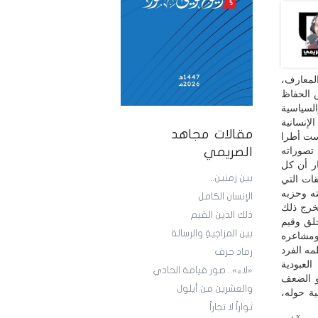
المعارف،
ض الحفاظ
لسياسية
لإنسانية
مقالات مجاهد
يست أطرا
تصوراته
الصريمي
ار أن كل
بين زمنين..
قات التي
ته وحزبه
الإنسان الكامل
خرج ذلك
ذلك الدين القيم
خلق وقيم
بين المزاجيةِ والرسالة
 ومشاعره
مه الفرد
رماد حرف
لعبودية
«لاء».. صور قيامة الحادي
و الضعف
والعشرين من أيلول
ة حوله،
ثواراً لا تجاراً