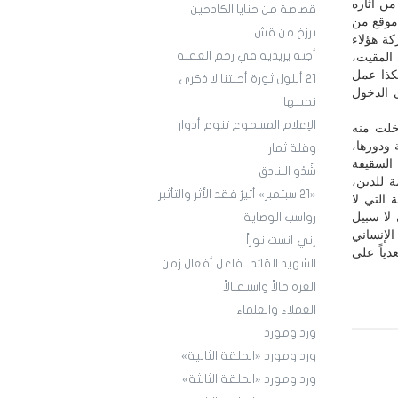
من آثاره
قصاصة من حنايا الكادحين
 موقع من
برزخ من قش
كة هؤلاء
أجنة يزيدية في رحم الغفلة
 المقيت،
هكذا عمل
21 أيلول ثورة أحيتنا لا ذكرى
ى الدخول
نحييها
الإعلام المسموع تنوع أدوار
خلت منه
 ودورها،
وقلة ثمار
السقيفة
شَدْو البنادق
 للدين،
«21 سبتمبر» أثيرٌ فقد الأثر والتأثير
 التي لا
 لا سبيل
رواسب الوصاية
الإنساني
إني آنست نوراً
دياً على
الشهيد القائد.. فاعل أفعال زمن
العزة حالاً واستقبالاً
العملاء والعلماء
ورد ومورد
ورد ومورد «الحلقة الثانية»
ورد ومورد «الحلقة الثالثة»