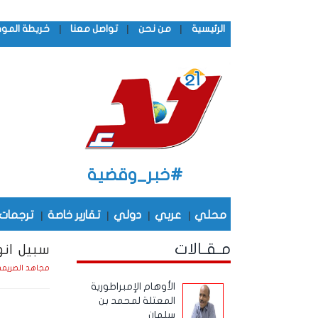
|
|
|
الرئيسية
من نحن
تواصل معنا
خريطة المو
#خبر_وقضية
محلي
|
عربي
|
دولي
|
تقارير خاصة
|
ترجمات
مـقـالات
سبيل انه
مجاهد الصريم
الأوهام الإمبراطورية
المعتلة لمحمد بن
سلمان