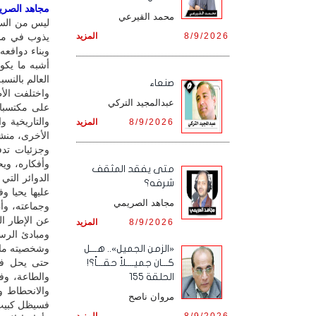
مجاهد الصريمي
محمد القيرعي
ليس من السه
8/9/2026
المزيد
يذوب في مشر
وبناء دوافعه
أشبه ما يكو
العالم بالنس
صنعاء
واختلفت الأط
عبدالمجيد التركي
على مكتسبات
والتاريخية و
8/9/2026
المزيد
الأخرى، منشد
وجزئيات تد
وأفكاره، ويح
متى يفقد المثقف
الدوائر التي
شرفه؟
عليها يحيا و
مجاهد الصريمي
وجماعته، وأ
عن الإطار ا
8/9/2026
المزيد
ومبادئ الرسا
وشخصيته ما ه
«الزمن الجميل».. هـــل
حتى يحل في 
كـــان جميــــلاً حقـــاً؟!
والطاعة، وف
الحلقة 155
والانحطاط و
مروان ناصح
فسيظل كبيت ا
8/9/2026
المزيد