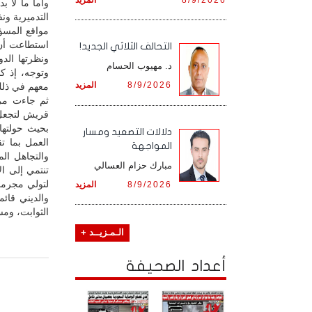
وأما ما لا 
التدميرية ون
مواقع المسؤو
استطاعت أن ت
التحالف الثلاثي الجديد!
ونظرتها الدو
د. مهيوب الحسام
وتوجه، إذ كا
8/9/2026
المزيد
معهم في ذلك
ثم جاءت مرح
قريش لتجعل ا
بحيث حولتها
دلالات التصعيد ومسار
العمل بما ت
المواجهة
والتجاهل الم
مبارك حزام العسالي
تنتمي إلى ال
لتولي مجرمي 
8/9/2026
المزيد
والديني قائ
الثوابت، ومس
الـمـزيــد +
أعداد الصحيفة