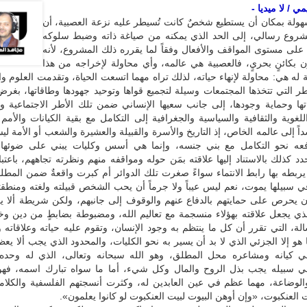
 / لا ميديا -
ولة بمكان أن يستطيع شخصٌ كانت تُسيطر عليه نزعة العصبية، أن
وع رسالي، إلى الحد الذي يمكنه من صياغة ذاته وضبط سلوكه
 على مستوى المواقف والأفعال وفقاً لما يقرره ذلك المشروع، لأنه
ن بكائنٍ بحريٍ، فالعصبية هي عالمه، وأي محاولة لإخراجه من هذا
بة له هي: محاولة لإنهاء حياته، لذلك تراه مهما اتسعت الحياة، وتقدمت العلوم و
ر التي تتخذها المجتمعات وسيلة لتجميع قواها وتوحيد جهودها وطاقاتها، بغر
ها وحماية وجودها، إلى جانب سعيها الإنساني ضمن تلك الأطر الاجتماعية وا
اللغوية والثقافية والسياسية والجغرافية إلى التكامل مع بقية الكيانات والأمم ا
اً إلى عالمه الخاص، إذ التاريخ والأسرة والقبيلة والعشيرة والشعب أو الأمة ل
فعه نحو التكامل مع بني جنسه، وإنما هي أسس وكليات يبني على ضوئها 
دد كذلك بالاستناد إليها علاقته بمَن حوله ومواقفه منهم ونظرته تجاههم، باعتب
 يربطه بها رابط الانتماء سواءً صغرت تلك الدوائر أم كبرت واقعةٌ ضمن المطل
في سبيلها يموت، نعم ليس عيباً ولا جرماً أن يحب الشخص قبيلته ولغته ومنطق
ن يحرص على حمايتهم بالدفاع عنهم والوقوف إلى جانبهم، ولكن شريطة ألا ي
لذي يجعل علاقته بهؤلاء منسجمة مع تعاليم الله، ومضبوطة بضابطٍ من دين و
لة، التي تقرر أن كل ما ينتظم به وجود الإنسان، وتقوم عليه حياته وعلاقاته
و إلا الجزئي الذي لا بد أن يسير به نحو الكليات، والمحدود الذي يجب ألا يعظ
كيانه ومشاعره محل المطلق، وهو الله سبحانه وتعالى، الذي له وحده ا
ي سبيله يجب بذل الروح والمال وكل شيء، أما ما سواه تبارك اسمه، فه
الوضاعة، مهما عظم في عين العابدين له، وكثرت أنسجتهم الفلسفية والكلامي
لعنكبوت، «وإن أوهن البيوت لبيت العنكبوت لو كانوا يعلمون».