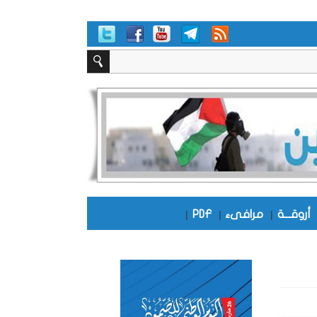
أروقـــة
|
مرافىء
|
PDF
|