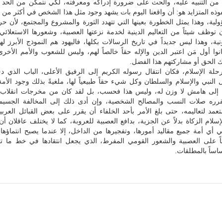
بد من التنبيه عليه، والحث على ضرورة إدراكه ومعرفته، لكي نتمكن من الحد 
فوذه المتزايد هو: أن واقعنا اليوم بات يشهد وجود مثل هذا الشخص في أكثر من
لية، وهذا يمثل الخطورة بعينها التي تتهدد الثورة والمشروع والمجتمع، لأن حر
وظف شيئاً من التعاليم الدينية لخدمة نزعتها العصبية، وشعورها الاستعلائي
نية، وهذا ليس جديداً في تاريخ الرسالات بكلها، فاليهود هم النموذج الأبرز ل
نوا أول مَن اعتبر الدين والإله حقاً خالصاً لهم، وليس للشعوب والأمم الأخر
 الحق أو مشاركتهم هذا الفضل.
لة الإسلام، فكان انتقال رسوله الكريم إلى الرفيق الأعلى، الباب الذي د
لنبي والإسلام والسلطان وكل شيء حقاً طبيعياً لها، ملغيةً بذلك وجود الأمة
 إلى هامش لا وزن له، وليس هذا فحسب، بل لقد كان من مخرجات انقلاب 
قرره صلات النسب والمصالح الشخصية، وإن أدى ذلك إلى المخالفة الجسيمة
تعمد لتعاليمه، حتى بلغ الأمر بأحد الخلفاء أن يقرر على بعض القبائل العربية
إسلام الزكاة بدلاً عن الجزية، بدافع العصبية للعروبة، كما لا يختلف عاقلان أن
أي أمة جميع مقاليد أمورها، وتفجيرها من الداخل، إلا عندما يصبح انتماؤها 
ماً على العصبية والشعور القومي المفرط، الذي يجعل انتقادها في خط ما تع
اساً بالمطلقات.