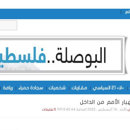
|
قع
|
«لا» 21 السياسي
|
مقـاربات
|
شخصيات
|
سجادة حمراء
|
رياضة
|
يار الأمم من الداخل
الأحد , 14 أغـسـطـس , 2022 الساعة 6:45:44 PM
ي
0 تعليقات