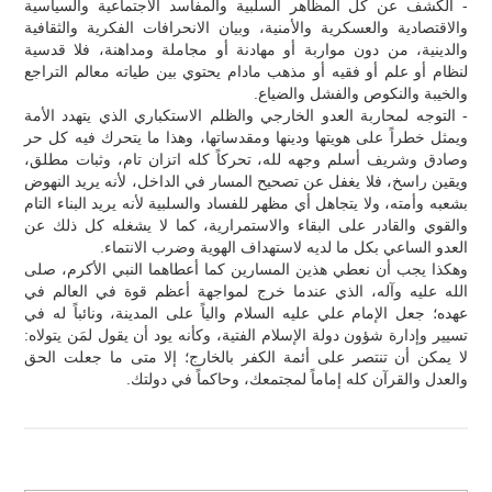
- الكشف عن كل المظاهر السلبية والمفاسد الاجتماعية والسياسية
والاقتصادية والعسكرية والأمنية، وبيان الانحرافات الفكرية والثقافية
والدينية، من دون مواربة أو مهادنة أو مجاملة ومداهنة، فلا قدسية
لنظام أو علم أو فقيه أو مذهب مادام يحتوي بين طياته معالم التراجع
والخيبة والنكوص والفشل والضياع.
- التوجه لمحاربة العدو الخارجي والظلم الاستكباري الذي يتهدد الأمة
ويمثل خطراً على هويتها ودينها ومقدساتها، وهذا ما يتحرك فيه كل حر
وصادق وشريف أسلم وجهه لله، تحركاً كله اتزان تام، وثبات مطلق،
ويقين راسخ، فلا يغفل عن تصحيح المسار في الداخل، لأنه يريد النهوض
بشعبه وأمته، ولا يتجاهل أي مظهر للفساد والسلبية لأنه يريد البناء التام
والقوي والقادر على البقاء والاستمرارية، كما لا يشغله كل ذلك عن
العدو الساعي بكل ما لديه لاستهداف الهوية وضرب الانتماء.
وهكذا يجب أن نعطي هذين المسارين كما أعطاهما النبي الأكرم، صلى
الله عليه وآله، الذي عندما خرج لمواجهة أعظم قوة في العالم في
عهده؛ جعل الإمام علي عليه السلام والياً على المدينة، ونائباً له في
تسيير وإدارة شؤون دولة الإسلام الفتية، وكأنه يود أن يقول لمَن يتولاه:
لا يمكن أن تنتصر على أئمة الكفر بالخارج؛ إلا متى ما جعلت الحق
والعدل والقرآن كله إماماً لمجتمعك، وحاكماً في دولتك.