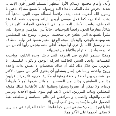
وآله، وأمام مجتمع الإسلام الأول بمظهر المسلم الغيور قوي الإيمان،
شديد الحرص على التنكيل بأعداء الله ورسوله، لا تسمع منه إلا: دعني يا
رسول الله أضرب عنقه، يقف رافضاً لمسألة موت النبي، مدعياً أنه
ذهب للقاء ربه كما فعل موسى أربعين ليلة، وسيعود، فقط لدغدغة
العواطف، ولفت الأنظار إليه، بينما في المواقف العملية، كان فراراً
شاكاً، معارضاً للحق، رافضاً للتوجيهات، حائلاً بين المؤمنين ورسول الله،
مثيراً للشبهات التي تطعن في شخصية الرسول، وتنزع ثقة المسلمين
به، وتتهمه بالهجر، والهذيان، نتيجة الوجع، لتقيم نفسها في نهاية المطاف
مقام رسول الله، بل ترى لها موقعاً أعلى منه، وتجعل رأيها أقدس من
تعاليمه، وأحق بالالتزام والاتباع من توجيهاته.
وهكذا يستمر التاريخ في الحركة التي تريك وحدة الخلق، وواحدية
النفسيات، واتحاد السنن الحاكمة لحركة الوجود والكون، لتكتشفي يا
عزيزتي من خلال ذلك كله أن هناك شخصياتٍ لا تعيش بذات واحدة
وروح واحدة، وإنما هي إطار يستطيع أن يحتوي أكثر من صورة، لأكثر
من شخص، بين لحظة ولحظة زمنية أو مكانية أخرى، فلا يغرنك قولهم:
هذا من السابقين، وذاك من المضحين، وأولئك قدموا أموالاً وأرواحاً
ودماء، ولا يمكن أن يغيروا ويبدلوا وينقلبوا على الأعقاب! فتلك مقولة
المطبلين وذباب المزرين، الذين لا هم لهم سوى تلميع الأحذية وترميز
الدمى والجهلة والصبيان والمراهقين في عالم السياسة والسلطة، بغيةَ
الحصول على ما يُسد به رمق كلب ليس إلا.
إننا يا ثورة الشعب؛ سنبقى نسير كما علمتنا الثقافة القرآنية في مسارين
لا يطغى أحدهما على الآخر هما: