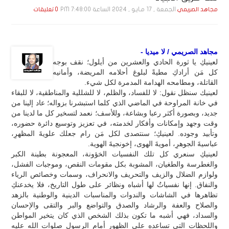
الجمعة , 17 مـايـو , 2024 الساعة 7:48:00 PM
مجاهد الصريمي
0 تعليقات
مجاهد الصريمي / لا ميديا -
لعينيكِ يا ثورة الحادي والعشرين من أيلول؛ نقف بوجه
كل مَن أرادكِ مطيةً لبلوغ أحلامه المريضة، وأمانيه
القاتلة، ومطامحه الهدامة المدمرة لكل شيء.
لعينيك سنظل نقول: لا للفساد، والظلم، لا للشللية والمناطقية، لا للبقاء
في خانة المراوحة في الماضي الذي كلما استبشرنا بزواله؛ عاد إلينا من
جديد، وبصورة أكثر رعبا وبشاعة، وللأسف؛ نعمد لتسخير كل ما لدينا من
وقت وجهد وإمكانات وأفكار لخدمته، في تعزيز وتوسيع دائرة حضوره،
وتأبيد وجوده. لعينيكِ؛ سنتصدى لكل مَن رام جعلك علويةَ المظهرِ،
عباسيةَ الجوهرِ، أمويةَ الهوى، إخونجيةَ الهوية.
لعينيكِ سنعري كل تلك النفسيات الخؤونة، المعجونة بطينة الكبر
والغطرسة والطغيان، المشوبة بكل مقومات النقص، وموجبات الفشل،
ولوازم الضلال والزيف والتحريف والانحراف، وسمات وخصائص الرياء
والنفاق. إنها نفسياتٌ لها أشباه ونظائر على طول التاريخ، فلا يخدعنكِ
تظاهرها في الشاشات والندوات والمناسبات الدينية والوطنية بالزهد
والصلاح والعفة والرشاد والصدق والتواضع والبر والتقى والإحسان
والسداد، فهي أشبه ما تكون بذلك الشخص الذي كان يتخير المواطن
واللحظات التي تساعده على الظهور أمام الرسول صلوات الله عليه