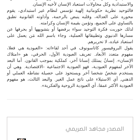
والاستبدادية وكل محاولات استعباد الإنسان لأخيه الإنسان.
فالتوحيد نظرية حكوماتية إلهية تؤسس لنظام غير استبدادي، يقوم
محوره على العدالة، وقلبه ينبض بالرحمة، وأداوته القانونية تطبق
بالتساوي على الجميع، وتؤمن بقيمة الإنسان وكرامته.
لذلك حوربت فكرة التوحيد سواء برفضها أو بتشويهها أو بحرفها عن
مسارها الدنيوي وتطبيقاتها العملية، وجاء باسم الله مَن يعمل على
استعباد عباده، لا تحريرهم.
يقول البروفيسور كاتاسونوف في أحد لقاءاته: «العبودية هي فعلا،
مفهوم متعدد الأبعاد. تعريف العبودية الأول، الحرفي، هو «امتلاك
الإنسان». إنسانٌ يمتلك إنسانا آخر، كملكية بموجب القانون. أما البعد
الآخر لمفهوم العبودية، فهو العبودية الاجتماعية -الاقتصادية. وهي أن
يستخدم شخصٌ شخصا آخر ويستحوذ على حصيلة نشاطه العملي أو
الذهني, أي الاستيلاء على ناتج عمل الغير. والبعد الثالث، هو مفهوم
العبودية الأكثر عمقا، أي العبودية الروحية والفكرية».
المصدر
مجاهد الصريمي