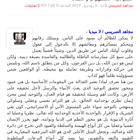
الأحد , 9 يـونـيـو , 2024 الساعة 7:48:15 PM
مجاهد الصريمي
0 تعليقات
مجاهد الصريمي / لا ميديا -
لا يمكن للظالم أن يسود على الناس، ويمتلك رقابهم
ويتحكم بمصائرهم ومعائشهم إلا بالدخول إلى عقول
وقلوب أولئك الناس عن طريق الدين، وشيئاً فشيئاً يعمل
على سبغ كل ممارساته الباطلة والظالمة والفاسدة بصبغة دينية، ولكن
ليس هو دين الله، بل دين الفرعون، وكل مَن ينطلق باسم الله، وتلمس
في حركته وقراراته وطريقة تعامله مع محيطه، أو الواقعين ضمن
مسؤوليته ظلماً فهو كذاب.
من هنا نعرف لماذا تعتبر العدالة من المقومات الأساسية بل هي عمود
ومحور تحقيق التوحيد الذي بعث الأنبياء والرسل لأجل تحقيقه على
الأرض، وكانت أهم وسيلة لتحقيقه هو قيام العدل، والتوحيد ليس مجرد
إيمان نظري بوحدانية الخالق، بل هو التزام نفسي وعقلي وسلوكي
ومنهجي بالتوحيد سواء على المستوى الآني أو الاستراتيجي، كون نفي
الشريك و الإقرار بالواحدية الأحدية الوحدانية لله تعالى، نظريا وعمليا له
آثاره الدنيوية بل هو محور النظم في الدنيا وبوابته، فهو يحرر الإنسان
نفسيا وعقليا من كل أنواع الهيمنة والسلطة والقيود التي تخرج عن دائرة
الله وعدالته، وتجعل المثل الأعلى الذي هو الله المرجعية المعيارية في
التقييم والنقد والتقويم، بما يصد كل أنواع النزعات السلطوية