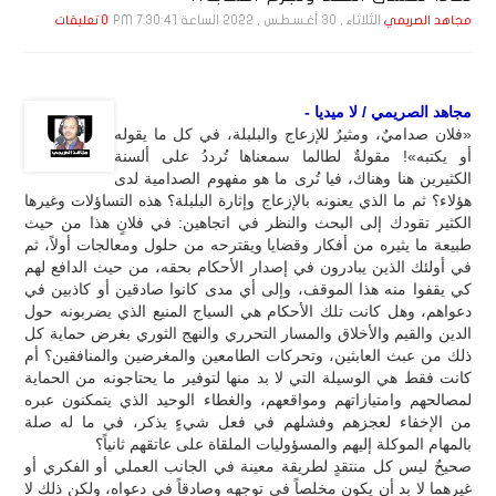
الثلاثاء , 30 أغـسـطـس , 2022 الساعة 7:30:41 PM
مجاهد الصريمي
0 تعليقات
مجاهد الصريمي / لا ميديا -
«فلان صداميٌ، ومثيرٌ للإزعاج والبلبلة، في كل ما يقوله
أو يكتبه»! مقولةٌ لطالما سمعناها تُرددُ على ألسنة
الكثيرين هنا وهناك، فيا تُرى ما هو مفهوم الصدامية لدى
هؤلاء؟ ثم ما الذي يعنونه بالإزعاج وإثارة البلبلة؟ هذه التساؤلات وغيرها
الكثير تقودك إلى البحث والنظر في اتجاهين: في فلانٍ هذا من حيث
طبيعة ما يثيره من أفكار وقضايا ويقترحه من حلول ومعالجات أولاً، ثم
في أولئك الذين يبادرون في إصدار الأحكام بحقه، من حيث الدافع لهم
كي يقفوا منه هذا الموقف، وإلى أي مدى كانوا صادقين أو كاذبين في
دعواهم، وهل كانت تلك الأحكام هي السياج المنيع الذي يضربونه حول
الدين والقيم والأخلاق والمسار التحرري والنهج الثوري بغرض حماية كل
ذلك من عبث العابثين، وتحركات الطامعين والمغرضين والمنافقين؟ أم
كانت فقط هي الوسيلة التي لا بد منها لتوفير ما يحتاجونه من الحماية
لمصالحهم وامتيازاتهم ومواقعهم، والغطاء الوحيد الذي يتمكنون عبره
من الإخفاء لعجزهم وفشلهم في فعل شيءٍ يذكر، في ما له صلة
بالمهام الموكلة إليهم والمسؤوليات الملقاة على عاتقهم ثانياً؟
صحيحٌ ليس كل منتقدٍ لطريقة معينة في الجانب العملي أو الفكري أو
غيرهما لا بد أن يكون مخلصاً في توجهه وصادقاً في دعواه، ولكن ذلك لا