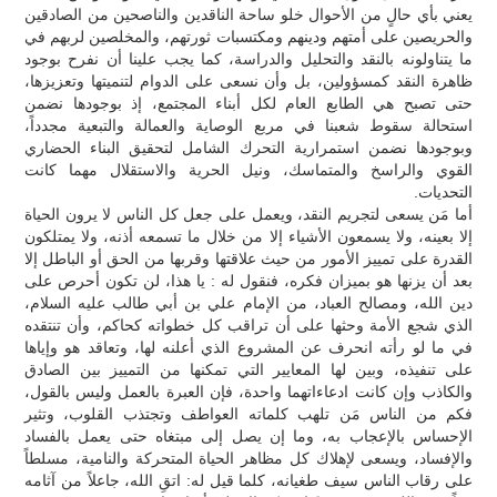
يعني بأي حالٍ من الأحوال خلو ساحة الناقدين والناصحين من الصادقين
والحريصين على أمتهم ودينهم ومكتسبات ثورتهم، والمخلصين لربهم في
ما يتناولونه بالنقد والتحليل والدراسة، كما يجب علينا أن نفرح بوجود
ظاهرة النقد كمسؤولين، بل وأن نسعى على الدوام لتنميتها وتعزيزها،
حتى تصبح هي الطابع العام لكل أبناء المجتمع، إذ بوجودها نضمن
استحالة سقوط شعبنا في مربع الوصاية والعمالة والتبعية مجدداً،
وبوجودها نضمن استمرارية التحرك الشامل لتحقيق البناء الحضاري
القوي والراسخ والمتماسك، ونيل الحرية والاستقلال مهما كانت
التحديات.
أما مَن يسعى لتجريم النقد، ويعمل على جعل كل الناس لا يرون الحياة
إلا بعينه، ولا يسمعون الأشياء إلا من خلال ما تسمعه أذنه، ولا يمتلكون
القدرة على تمييز الأمور من حيث علاقتها وقربها من الحق أو الباطل إلا
بعد أن يزنها هو بميزان فكره، فنقول له : يا هذا، لن تكون أحرص على
دين الله، ومصالح العباد، من الإمام علي بن أبي طالب عليه السلام،
الذي شجع الأمة وحثها على أن تراقب كل خطواته كحاكم، وأن تنتقده
في ما لو رأته انحرف عن المشروع الذي أعلنه لها، وتعاقد هو وإياها
على تنفيذه، وبين لها المعايير التي تمكنها من التمييز بين الصادق
والكاذب وإن كانت ادعاءاتهما واحدة، فإن العبرة بالعمل وليس بالقول،
فكم من الناس مَن تلهب كلماته العواطف وتجتذب القلوب، وتثير
الإحساس بالإعجاب به، وما إن يصل إلى مبتغاه حتى يعمل بالفساد
والإفساد، ويسعى لإهلاك كل مظاهر الحياة المتحركة والنامية، مسلطاً
على رقاب الناس سيف طغيانه، كلما قيل له: اتقِ الله، جاعلاً من آثامه