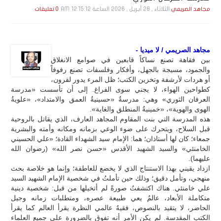
الثلاثاء , 28 أبـريـل , 2026 الساعة 12:15:12 AM
مجاهد الصريمي
0 تعليقات
مجاهد الصريمي / لا ميديا -
بين فقاهة تصنع نساكاً قابعين في صوامع الانغلاق
والجمود، مسيجة بالجهل، وأفكار وفلسفات تصنع رفوفاً
أو هردات لأرشفة وتخزين الكتب؛ ظل المرء يدور لقرون،
كطواحين الهواء، لا يجني سوى الفراغ. إلى أن تأسست «مدرسة
العرفان الثوري» وهي: مدرسةٌ «حسينيةُ العمق والامتداد»، «علويةُ
الهوى والهوية»، «خمينيةُ المنطلق والغاية».
هذه المدرسة التي بنت المقاوم المجاهد العارف، الذي يقاتل بالروحية
قبل السلاح، ويتحرك على ضوء الوعي بزمانه ومكانه وأمته والبشرية
جمعاء؛ كان لها أستاذان؛ هما: الإمام سيد الشهداء القادة؛ «علي الحسيني
الخامنئي» والسيد الشهيد الأقدس «حسن نصر الله» (رضوان الله
عليهما).
ازداد يقيني بهذا الاستنتاج الذي لا يخضع للعاطفة؛ وإنما هو خلاصة بحث
منهجي، وتأمل دقيق؛ وذلك حين تأملتُ في شخصية الإمام الشهيد السيد
علي خامنئي. هناك اكتشفتُ صورةً لم أتخيلها من قبل: شخصية دينية
متكاملة الأبعاد، عالمٌ يعي طبيعة عصره، ومتطلبات زمانه وجيل
الحاضر، لا يتقيد بالنصوص، فقيهٌ عالمي النظرة يقرأ العالم كما يقرأ
الكتب المقدسة. لم يكن الأمر أنه تفوق بالضرورة على جميع العلماء