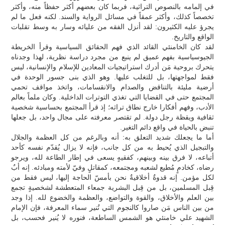
في إلمامه بالنصوص التراثية، فربما كان بعضهم أكثر حفظاً منه، وأكثر
تخصصاً كذلك، وأكثر عمقاً في مسائل الرواية والسند. لكنه فعل ما لم
يجرؤ عليه الكثيرون: لقد أنزل الفقه من عليائه وسار به وسط تقلبات
الواقع والتاريخ.
لقد كان الخامنئي القائد الذي فهم الحقائق السياسية وقرأ الخريطة
الجيوسياسية بفهم عميق لم ينبع من مجرد دراسة نظرية، لهذا وجدناه
يتحرك بروحية مَن أدرك استراتيجيات المعادين للإسلام والإنسانية، ليس
فقط لمواجهتها، بل للتغلب عليها. وهو الذي بنى جسور الوحدة في
أرضية مليئة بالتناقض والصدام والانقسامات، واتخذ مواقف تحمي
المجتمع حتى في القضايا التي تغذي التوترات الداخلية. وكان ملماً بعالم
الأدب، وفهم أفكارا خارج نطاق تراثه؛ إذ قرأ المجتمع بحساسية شخصية
ثقافية ويقظة رجل دولة. لم تقتصر معرفته على مجال واحد، بل جعلها
تنبض بالحياة في واقع دائم التغير.
أما ما يجعلك شديد التعلق به: أنه وبالرغم من كل العظمة والجلال
والتبجيل الذي يُحيط به من كل جانب، فإنه لا يزال يُقدّم نفسه كأحد
أتباعه، لا فرق بينه وبينهم، كفقيهٍ يسعى في إطار الطاعة لله، ويرجو
رضاه، كخادمٍ مُطيع لشعبه ومجتمعه، كمقاتلٍ وفيّ لأمته ومبادئه. إنه أبٌ
لكل مؤمن. إنه قدوةٌ أخلاقيةٌ نحن بأمسّ الحاجة إليها، ليس فقط من
قِبل المسلمين، بل من قِبل البشرية جمعاء المتعطشة لشخصيةٍ تجمع
بين العلم والأخلاق، والقوة والتواضع، والعظمة والخضوع لله. إذا وجد
من بين الناس مَن صاروا كالنجوم التي تُنير سماء المعرفة، فإن الإمام
الشهيد علي خامنئي هو الشمس الساطعة، فنوره لا يُنير فحسب، بل