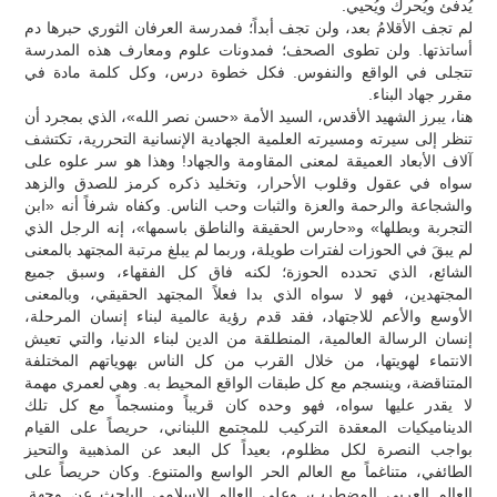
يُدفئ ويُحرك ويُحيي.
لم تجف الأقلامُ بعد، ولن تجف أبداً؛ فمدرسة العرفان الثوري حبرها دم
أساتذتها. ولن تطوى الصحف؛ فمدونات علوم ومعارف هذه المدرسة
تتجلى في الواقع والنفوس. فكل خطوة درس، وكل كلمة مادة في
مقرر جهاد البناء.
هنا، يبرز الشهيد الأقدس، السيد الأمة «حسن نصر الله»، الذي بمجرد أن
تنظر إلى سيرته ومسيرته العلمية الجهادية الإنسانية التحررية، تكتشف
آلاف الأبعاد العميقة لمعنى المقاومة والجهاد! وهذا هو سر علوه على
سواه في عقول وقلوب الأحرار، وتخليد ذكره كرمز للصدق والزهد
والشجاعة والرحمة والعزة والثبات وحب الناس. وكفاه شرفاً أنه «ابن
التجربة وبطلها» و«حارس الحقيقة والناطق باسمها»، إنه الرجل الذي
لم يبقَ في الحوزات لفترات طويلة، وربما لم يبلغ مرتبة المجتهد بالمعنى
الشائع، الذي تحدده الحوزة؛ لكنه فاق كل الفقهاء، وسبق جميع
المجتهدين، فهو لا سواه الذي بدا فعلاً المجتهد الحقيقي، وبالمعنى
الأوسع والأعم للاجتهاد، فقد قدم رؤية عالمية لبناء إنسان المرحلة،
إنسان الرسالة العالمية، المنطلقة من الدين لبناء الدنيا، والتي تعيش
الانتماء لهويتها، من خلال القرب من كل الناس بهوياتهم المختلفة
المتناقضة، وينسجم مع كل طبقات الواقع المحيط به. وهي لعمري مهمة
لا يقدر عليها سواه، فهو وحده كان قريباً ومنسجماً مع كل تلك
الديناميكيات المعقدة التركيب للمجتمع اللبناني، حريصاً على القيام
بواجب النصرة لكل مظلوم، بعيداً كل البعد عن المذهبية والتحيز
الطائفي، متناغماً مع العالم الحر الواسع والمتنوع. وكان حريصاً على
العالم العربي المضطرب، وعلى العالم الإسلامي الباحث عن وجهة.