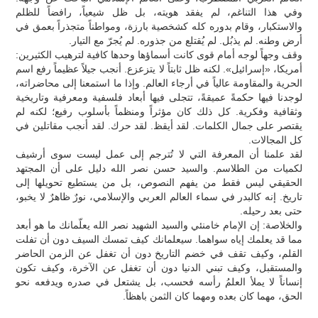
وفي هذا التناغم، لم يفقد هويته، بل ظل شيعياً، رافضاً للظلم
والاستكبار، وقام بدوره كله كشخصية بارزة، ومواطناً متجذراً بعمق في
أرض وطنه. لم يذبُل. لم يُقتلع من جذوره. لم يُجرّ مع التيار.
وقف وجهاً لوجه أمام قوى كانت أسماؤها وحدها كافية لترهيب الكثيرين:
أمريكا، «إسرائيل». لكنه ظل ثابتاً لا يتزعزع. أنجب جيلاً عظيماً رفع اسم
الحرية والمقاومة عالياً في أرجاء العالم. وإذا ما استمعنا إلى محاضراته،
لوجدنا فيها حكمةً عميقةً، تتجلى فيها أبعاد فلسفية ومعرفية وتاريخية
وثقافية وفكرية. كل ذلك كان مؤثراً ومنظماً بأسلوب رفيع؛ لكنه لم
يقتصر على جمال الكلمات. لقد أيقظ. لقد حرك. لقد أنجب مقاتلين في
كل المجالات.
لقد علمنا أن المعرفة التي لا تُترجم إلى عمل ليست سوى أرشيف
لكميات من الطلاسم. والسيد حسن نصر الله دليل على أن المجتهد
الحقيقي ليس فقط من يفهم النصوص، بل من يستطيع تحويلها إلى
تاريخ. إنه كالبدر في سماء العالم العربي والإسلامي، نورٌ ظاهرٌ لا يخبو،
حتى بعد رحيله.
والخلاصة: إن الإمام خامنئي والسيد الشهيد نصر الله يعلّمانك ما هو أبعد
مما قد يعلمك إياه سواهما. سيعلمانك كيف تمسك السيف دون أن تفلت
القلم، وكيف تقف في خضم التاريخ دون أن تغفل عن الزمن الحاضر
والمستقبل، وكيف تبني الدنيا دون أن تغفل عن الآخرة، وكيف تكون
إنساناً لا يملأ العلمُ رأسه فحسب، بل يشتعل في صدره ويدفعه نحو
الحق، مهما كان بعده ومهما كان الثمن باهظاً.