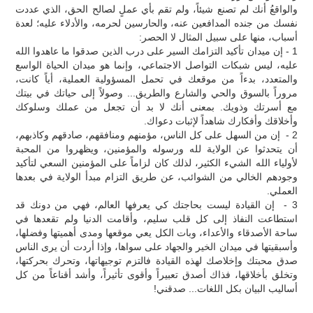
والواقعُ أنك لم تصنع شيئاً، ولم تقم بأي عملٍ لصالح الحق، الذي عددت
نفسك من جنده المدافعين عنه، والحارسين لحرمه، والأدلاء عليه؛ لعدة
أسباب، منها على سبيل المثال لا الحصر:
1 - إن ميدان تأكيد التزامك السير على درب الذين صدقوا ما عاهدوا الله
عليه، ليس شبكات التواصل الاجتماعي، وإنما هو ميدان الحياة الواسع
والمتعدد، بدءاً من موقعك في تحمل المسؤولية العملية، أياً كانت،
مروراً بالسوق والحي والشارع والطريق... وصولاً إلى حياتك في بيتك
مع أسرتك وذويك. بمعنى أنك لا بد أن تجعل من عملك وسلوكك
وأخلاقك وأفكارك شاهداً لإثبات دعواك.
2 - إن من السهل على كل الناس، مؤمنهم ومنافقهم، صادقهم وكاذبهم،
أن يتحدثوا عن الولاية لله ورسوله والمؤمنين، ويظهروا من المحبة
لأولياء الله الشيء الكثير، لذلك كان لزاماً على المؤمنين السعي لتأكيد
وجودهم الخالي من الشوائب، عن طريق التزام مبدأ الولاية في بعدها
العملي.
3 - إن القيادة ليست بحاجتك كي يعرفها العالم، فهي من دونك قد
استطاعت النفاذ إلى كل قلب سليم، وأقامت الدنيا ولم تقعدها في
ساحة الأصدقاء والأعداء، وبات الكل يعي موقعها ومدى أهميتها وفضلها،
وأسبقيتها في ميدان الخير والجهاد على سواها، وإذا أردت أن يرى الناس
صدق محبتك وإخلاصك لهذه القيادة فالتزم توجيهاتها، وتحرك بحركتها،
وتخلق بأخلاقها، فذاك أصدق تعبيراً وأقوى تأثيراً، وأشد أقناعاً من كل
أساليب البيان بكل اللغات... صدقني!