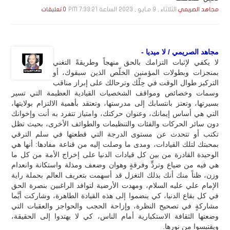
الثلاثاء , 9 مـايـو , 2023 الساعة 7:33:21 PM
مجاهد الصريمي
0 تعليقات
مجاهد الصريمي / لا ميديا -
لا يكفي لإثبات التزامك بالحق منهجاً وطريقةً التغني
بمنجزات وبطولات المؤمنين الخلّص الذين سبقوك، أو
التركيز طوال الوقت في حِلّك وترحالك على إبراز مناقب
وسمات وخصائص ومواقف الشخصيات القيادية العظيمة التي تسير
بسيرتها، وتعتز بانتسابك إلى مدرستها، وتعتقد بأهمية الالتزام بولايتها،
التي هي أساس إيمانك، وعنوان حركتك، وامتياز تتفرد به أنت وإخوانك
دون سائر الحركات والفئات والتنظيمات والطوائف الأخرى، بحيث تظل
تكتب أو تتحدث عن مستوى الدرجة التي قطعتها في سلم الترقي
بمحبتك لتلك القيادات، ومدى ما وصلت إليه من قناعة مفادها: أنها هي
الوحيدة القادرة من بين كل قيادات الدنيا على إخراج الأمة من كل ما
هي فيه من ضياع وتردٍّ وفرقةٍ وهوان وضعف ومذلة واستكانة وانعدام
وزن، ظناً منك أنك بذلك التغزل قد أسهمت بتعريف العالم بحملة راية
الإمام علي عليه السلام، ومهدت الأرضية لتوافد الراغبين بنصرة الحق
في كل بقاع الدنيا، كي ينضموا إلى هذه القيادة الطاهرة، وشاركت أيَّما
مشاركةٍ في تصحيح النظرة، وإزاحة الحجب والحواجز والعقبات التي
وضعتها الثقافة الاستكبارية أمام الناس، كي لا يهتدوا إلى الحقيقة،
ويقتبسوا من نورها.