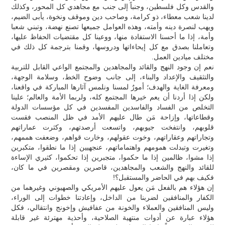
والقدس وكل فلسطين، وجنباً إلى جنب مع مجاهدي كل المحور، وكذلك
لدينا شعب معطاء، ذو كرامة، وصاحب دين وموقف ونخوة، يأبى الضيم،
ويهب لنصرة دينه وأمته، وهذه العوامل جميعها تصنع نهضة، وتبني شعبا
وأمة، إذا ما أحسنا الاستفادة منها، ووعينا كل مقتضيات الحفاظ عليها،
وتعاملنا بصدق مع كل إيحاءاتها ودروسها، وقمنا بترجمة كل ذلك في
مختلف ميادين العمل.
نعم إن وجود النهج والقائد والمجاهدين والمجتمع الواعي القابل للتربية
والتثقيف والإعداد والبناء، إلى جانب وضوح الخط، وسلامة الوجهة،
ومعرفة الغاية والهدف؛ أمورٌ لمسنا ونلمس آثارها المباركة في واقعنا،
ولكن إذا أردنا أن يعم خيرها المجتمع كله، ولربما الأمة والعالم؛ علينا
التخلص من الفساد والفاسدين المفسدين في كل مؤسسات الدولة
وقطاعاتها، وإزاحة مَن طال عليهم الأمد في ظل المنصب فقست
قلوبهم، وانتفخت جيوبهم، واتسعت أرصدتهم، وكثرت عماراتهم
وتجاراتهم وعقاراتهم، وخوت عقولهم، وخارت قواهم، وضعفت هممهم،
وتغيرت وتبدلت همومهم واهتماماتهم، عنجهيين إذا ما نطقوا، متكبرين
إذا مشوا، ظالمين إذا ما حكموا، متجبرين إذا تحكموا، كثيري الإساءة
للقائد والنهج والشعب والمجاهدين، قاصرين ومقصرين في ما كان،
فكيف بهم في الحاضر والمستقبل؟!
إن هؤلاء هم بالفعل مَن يعول عليهم الأمريكي والصهيوني وغيرهما من
الكفار والمنافقين لضربنا من الداخل، وإعادتنا خطوات إلى الوراء،
وليس المنافقين والعملاء والخونة من عفافيش وإخونج وانتقالي، فكل
هؤلاء عبارة عن أدوات منتهية الصلاحية، وأحذية مهترئة غير قابلة