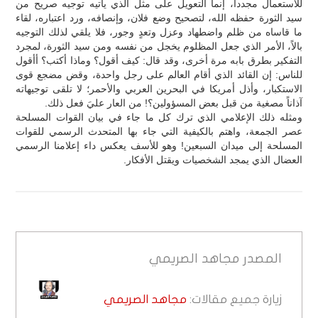
للاستعمال مجدداً، إنما التعويل على مثل الذي يأتيه توجيه صريح من
سيد الثورة حفظه الله، لتصحيح وضع فلان، وإنصافه، ورد اعتباره، لقاء
ما قاساه من ظلم واضطهاد وعزل وتعدٍ وجور، فلا يلقي لذلك التوجيه
بالاً، الأمر الذي جعل المظلوم يخجل من نفسه ومن سيد الثورة، لمجرد
التفكير بطرق بابه مرة أخرى، وقد قال: كيف أقول؟ وماذا أكتب؟ أأقول
للناس: إن القائد الذي أقام العالم على رجل واحدة، وقض مضجع قوى
الاستكبار، وأذل أمريكا في البحرين العربي والأحمر؛ لا تلقى توجيهاته
آذاناً مصغية من قبل بعض المسؤولين؟! من العار عليَ فعل ذلك.
ومثله ذلك الإعلامي الذي ترك كل ما جاء في بيان القوات المسلحة
عصر الجمعة، واهتم بالكيفية التي جاء بها المتحدث الرسمي للقوات
المسلحة إلى ميدان السبعين! وهو للأسف يعكس داء إعلامنا الرسمي
العضال الذي يمجد الشخصيات ويقتل الأفكار.
المصدر
مجاهد الصريمي
زيارة جميع مقالات:
مجاهد الصريمي