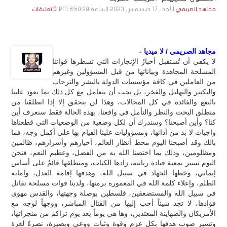
الأحد , 17 ديـسـمـبـر , 2023 الساعة 6:50:29 PM
مجاهد الصريمي
0 تعليقات
مجاهد الصريمي / لا ميديا -
لا يكفي أن تُستقبل أخبارُ الإنجازات التي تسطرها قواتنا
المسلحة المجاهدة وبياناتها من قبل المسؤولين وغيرهم
من العاملين في كافة مؤسسات الدولة بالبشر والترحاب
والتكبير والتهليل والفخر، بل يجب أن نتعامل مع كل ذلك بما يعود علينا
بالنفع والفائدة في كل المجالات، وهذا لن يتحقق إلا إذا انطلقنا من
منطلق البحث والنظر والتأمل في واقعنا، بهذه الحالة فقط سنعرف أين
كنا؟ وأين أصبحنا؟ وسندرك أن لكل وضعية من الوضعيات التي قطعناها
واجبات لا بد من أدائها، ومسؤوليات علينا القيام بها على أكمل وجه، فما
بالك وقد أصبحنا اليوم محط أنظار العالم، أخيارهم وأشرارهم، ظالمين
ومظلومين، وذلك بما اختصنا الله به من الفضل، وعظيم النعم، فنحن
اليوم نسير بمعية قيادة ربانية، زادها الكتاب، ومنطلقها قائمٌ على أساس
إيماني، وخطها الجهاد في سبيل الله، وهدفها إقامة العدل، وإماتة
الظلم، وإعلاء كلمة الله في المعمورة برمتها، ولدينا قوات مسلحة تقاتل
في سبيل الله والمستضعفين، فلسطين بوصلة وجهتها، والقدس مهوى
فؤادها، لا تجد شيئاً أحب إليها من القتال المباشر، ووجهاً لوجه مع
الأمريكان والصهاينة المعتدين، وها هي يوماً بعد يوم تراكم من منجزاتها،
وتسير صوب هدفها بكل عزم وقوة وثبات ووعي وبصيرة، نصرةً لغزة