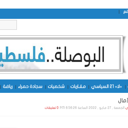
|
قع
|
«لا» 21 السياسي
|
مقـاربات
|
شخصيات
|
سجادة حمراء
|
رياضة
|
آمال
الجمعة , 27 مـايـو , 2022 الساعة 6:56:26 PM
ي
0 تعليقات