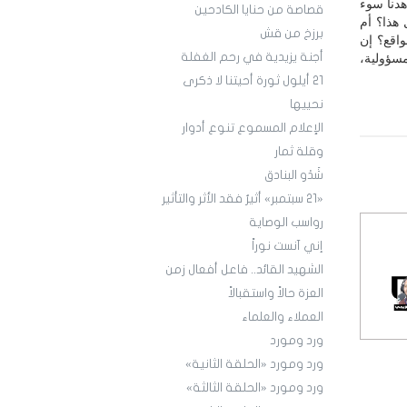
دنا سوء
قصاصة من حنايا الكادحين
 هذا؟ أم
برزخ من قش
واقع؟ إن
أجنة يزيدية في رحم الغفلة
سؤولية،
21 أيلول ثورة أحيتنا لا ذكرى
نحييها
الإعلام المسموع تنوع أدوار
وقلة ثمار
شَدْو البنادق
«21 سبتمبر» أثيرٌ فقد الأثر والتأثير
رواسب الوصاية
إني آنست نوراً
الشهيد القائد.. فاعل أفعال زمن
العزة حالاً واستقبالاً
العملاء والعلماء
ورد ومورد
ورد ومورد «الحلقة الثانية»
ورد ومورد «الحلقة الثالثة»