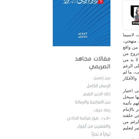
، لاسيما
 منهجي،
 من واقع
لخروج من
مقالات مجاهد
لا بد من
لى الرغم
الصريمي
ب، ما لم
بين زمنين..
الأفكار
الإنسان الكامل
 اختيار
ذلك الدين القيم
يها سيخل
بين المزاجيةِ والرسالة
م بأئمة
 بالإمام
رماد حرف
ي حلقته
«لاء».. صور قيامة الحادي
لرغم من
والعشرين من أيلول
ير لتعليم
ثواراً لا تجاراً