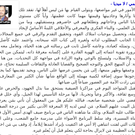
 / لا ميديا -
الأمور في غير مواضعها، ويتولى القيام بها مَن ليس أهلاً لها، تفقد تلك
ا وآثارها وجاذبيتها وقيمتها مهما كانت عظمتها، وأياً كان مستوى
ضايا الناس وحاجاتهم وتطلعاتهم في حاضرهم ومستقبلهم، وما من
 العلمي، والبناء الفكري والمعرفي والأخلاقي اللبنةُ الأساسُ لإيجاد
ملة، وتحصيل موجبات امتلاك القوة، وتحقيق التقدم والرقي في جميع المجالات
ذا الجانب المطلوب لذاته ولغيره إلى كتاب الله سبحانه، واعتمد عليه كأصل
ن، وتمثله كعبادة، وعاشه كأصل ثابت في رسالته في هذه الحياة، وتعامل معه
ة تقوية انتمائه إلى الهوية القادرة على إكسابه معرفةَ ذاته، ليتمكن من ا
 والاستلاب، وليتسلح بالوعي وقوة الإرادة في مواجهة كل التحديات، من هنا 
: أن المنهج الحق والتوجه الصحيح والقضايا العادلة والثقافات السليمة تحتاج، ع
عمقها وطهر منبعها، إلى مَن يحسن عرضها على الناس، ويجيد تقديمها كما يج
ودها سوى إضافة لكمية مهملة إلى الواقع شأنها شأن الكثير من المعارف و
تي زادت الأمة عبر العصور ضياعاً إلى ضياعها.
بل المتواجد اليوم في مراكزنا الصيفية يستحق منا بذل الجهود، والحرص على
وسع ثقافة، والأكثر وعياً وتجربةً، لأنها مرحلة التأسيس لهذا الجيل، وأي خلل ف
يقضي على شخصية صانعيه، فبالله عليكم هل من المعقول أن نأتي بمَن يعرفه
 البيت عليهم السلام، مَن ليس لديه إلا المعرفة الأدنى بكثير من درجة الصفر
طالب عليه السلام، وذلك ما شاهده الناس في برنامج صيف الهدى أمس الأول ف
 قناة المسيرة، وقد سلط البرنامج الأضواء على مدرسة جامع الشعب، وعلى ا
ت التي لفتت انتباهي إلا أنني قد اكتفيت بإيراد أشدها إيلاماً، إذ وقف بي مَن اخت
يات العظيمة مَن لايزال بحاجة لكي يتعلم قبل أن يُعلم غيره.