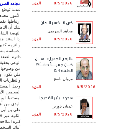
8/5/2026
المزيد
مجاهد الصريمي
عندما تُوضَع 
الأمور معناه
ارتباطها بق
كي لا نخسر الرهان
شك أن التأهيل
مجاهد الصريمي
النهضة الشا
إذا استند ه
8/5/2026
المزيد
والتزمه كدي
إحساسه بضرور
دائرة الضعف
«الزمن الجميل».. هـــل
الوعي بحقيقة
كـــان جميــــلاً حقـــاً؟!
من وضوحها و
الحلقة 154
فلن يكون وج
مروان ناصح
والنظريات ال
وجيل المستق
8/5/2026
المزيد
المعلمين الأ
بمستقبلنا و
هدوءٌ.. يثير الضجيج!
الهدى من أهل
عدنان باوزير
علي بن أبي 
8/5/2026
المزيد
الثانية عبر
كثرة الملاحظا
أبنائنا الشخص