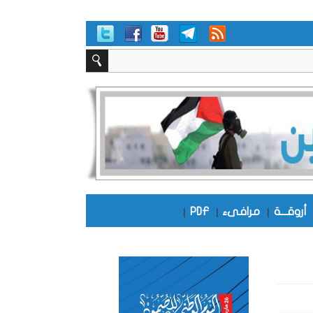
أروقـــة
|
مرافىء
|
PDF
|