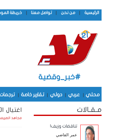
|
|
|
الرئيسية
من نحن
تواصل معنا
خريطة المو
#خبر_وقضية
محلي
|
عربي
|
دولي
|
تقارير خاصة
|
ترجمات
مـقـالات
اغتيال ال
مجاهد الصريم
تناقضات وزيف!
عمر القاضي