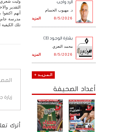
وليت شعري ل
الرد واجب
التقدير والا
د. مهيوب الحسام
أنهم اكتفوا 
8/5/2026
المزيد
مدرسة جامع 
تلك الكيفية ا
بشارة الوجود (3)
محمد التعزي
8/5/2026
المزيد
الـمـزيــد +
المصد
أعداد الصحيفة
زيارة 
أترك تعلي