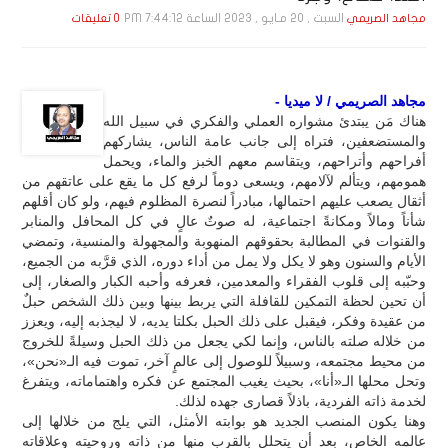
السبت , 20 مـايـو , 2023 الساعة 7:44:12 PM
مجاهد الصريمي
0 تعليقات
مجاهد الصريمي / لا ميديا -
هناك مَن يبتدئ مشواره العملي والفكري في سبيل الله
والمستضعفين، فتراه إلى جانب عامة الناس، يشاركهم
أفراحهم وأتراحهم، ويتقاسم معهم الخبز والماء، ويحمل
همومهم، ويتألم لآلامهم، ويسعى دوماً لرفع كل ما يقع على عاتقهم من
أثقال يصعب عليهم احتمالها، مبادراً لنصرة المظلوم فيهم، ولو كان أقلهم
شأناً ومالاً ومكانةً اجتماعية، له صوتٌ عالٍ في كل المحافل والمنابر
والقنوات في المطالبة بحقوقهم المنهوبة والمجهولة والمنسية، وتمضي
الأيام والسنون وهو لا يكل ولا يمل من أداء دوره، الذي قرَّبه من الجميع،
وحبّبه إلى قلوب الفقراء والمعدمين، فعرفه وأحبه الكبار والصغار، إلى
أن تحين لحظة التمكين للقافلة التي يربط بينها وبين ذلك الشخص حبلٌ
من عقيدة وفكر، فيقبل على ذلك الحبل بكلتا يديه، لا ليجذبه إليه، ويعزز
من خلاله صلته بالناس، وإنما لكي يجعل من ذلك الحبل وسيلةً للخروج
من محيط مجتمعه، وسبيلاً للوصول إلى عالمٍ آخر، تموت فيه الـ«نحن»،
وتحل محلها الـ«أنا»، بحيث يغيب المجتمع عن فكره واهتماماته، ويتفرغ
لخدمة ذاته الفردية، باذلاً قصارى جهده لذلك.
وهنا يكون المنصب الجديد هو بوابته الأمثل، التي يلج من خلالها إلى
عالمه الخاص، بعد أن يتحلل بالقرب منها من ذاته وروحيته وعلاقاته