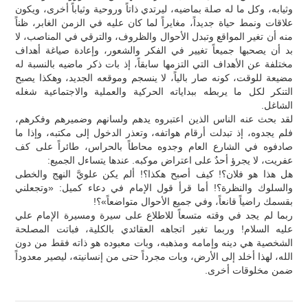
وثيابه، وكل ما له صلة بماضيه، ليرتدي ذاتاً وروحية وثياباً أخرى، ويكون
علاقات ونمط حياة جديداً، مغايراً لما كان عليه في الزمن الغابر، ظناً
منه أن تغير المواقع وتبدل الأحوال والظروف، والترقي في المناصب، لا
بد أن يصحبها جميعاً تغيير في الفكر والشعور، وإعادة صياغة أهداف
مختلفة عن الأهداف التي التزمها سابقاً، إذ بات ذكر ماضيه بالنسبة له
مضيعة للوقت، كونه صار بالياً، لا ينسجم وموقعه الجديد، وهكذا يصبح
التنكر لكل ما يربطه ببداياته الحركية والعملية والاجتماعية شغله
الشاغل.
لقد بحث عنه الناس الذين اعتبروه يدهم ولسانهم وضميرهم وفكرهم،
فلم يجدوه، إذ تبدلت أرقام هواتفه، وتعذر الدخول إلى مكتبه، وإذا ما
صادفوه في الشارع العام وجدوه محاطاً بالحراس، طائراً على كف
عفريت، لا يجرؤ أحدٌ على اعتراض موكبه. عندها يتساءل الجميع:
هل هذا هو فلان؟! كيف أصبح هكذا؟! ألم يكن علويَّ النهج والخطى
والسلوك والنظرة؟! أما قرأ قول الإمام في دعاء كميل: «وتجعلني
بقسمك راضياً قانعاً، وفي جميع الأحوال متواضعاً»؟!
ربما لم يجد في وقته متسعاً للاطلاع على سيرة ومسيرة الإمام علي
عليه السلام! وربما تغير اتجاهه العقائدي بالكلية، فباتت المصلحة
الشخصية هي دينه وإمامه ومذهبه، وبات معبوده هو ذاته فقط من دون
الله، لهذا أخلد إلى الأرض، وبات مجرداً حتى من إنسانيته، ليصير معدوداً
ضمن مخلوقات أخرى.