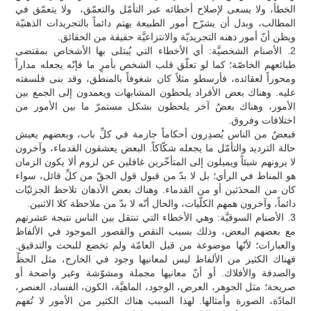
الخطأ، ولا يسعى لإصلاح أخطائه عبر التأمّل والتعمّق، ولا يتعمّق في
المطالب، وبدل أن يشرّح أمور الطبيعة يهتم دائماً بالتجريدات الذهنيّة
ويظن أنّ أمور ذهنه التجريديّة والانتزاعيَّة حقيقة من الحقائق.
2. الأصنام الشخصيَّة: أي الأخطاء التي يُبتلى بها الأشخاص بمقتضى
طبائعهم الخاصّة؛ كما لو تعلّق قلب الشخص بأمرٍ ما فإنّه يجعله مداراً
ومحوراً لعقائده، فأرسطو مثلاً كان شغوفاً بالمنطق، وقد بنى فلسفته
عليه. وهناك بعض الأفراد يلحظون المشابهات ويعمدون إلى الجمع بين
الأمور، وهناك بعضٌ آخر يلحظون بشكل مستمرّ ما بين الأمور من
اختلافات وفروق.
فبعضٌ من الناس يُصدِرون أحكاماً جازمة في كلِّ باب، وبعضهم يعيش
حالة الترديد والتأمّل ما يجعله شكّاكاً. البعض يعشقون القدماء، وآخرون
لا يرونهم شيئاً ويميلون إلى المتأخّرين غافلين عن لزوم ألا يكون الزمان
هو المناط في الرأي؛ بل لا بدّ من قبول قول الحقّ من كلِّ قائل، سواء
كان من المحدَثين أو من القدماء. وهناك بعض الأذهان تلاحظ الجزئيّات
دائماً، وآخرون همهم الكلّيات، والحال أنّه لا بدّ من ملاحظة كلا الاثنين.
3. الأصنام السوقيَّة: وهي الأخطاء التي تنتقل بين الناس نتيجة عشرتهم
مع بعضهم البعض، وذلك بسبب النقص والقصور الموجود في الألفاظ
والعبارات؛ لأنّها موضوعة من قبل العامّة ولم تخضع للبحث والتدقيق.
فهناك الكثير من الألفاظ ليس لمعانيها وجود في الخارج، مثل الحظّ
والصدفة والأفلاك. أو أنّ معانيها مجملة ومشوّشة وغير واضحة أو
صريحة؛ مثل الجوهر، العرض، الوجود، الماهيَّة، الكون، الفساد، العنصر،
المادّة، الصورة وأمثالها. لهذا السبب هناك الكثير من الأمور لا تُفهم