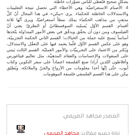
بشكلٍ صحيح فتُعطي للناس تصوّرات خاطئة.
4. الأصنام الاستعراضيَّة: وهي الأخطاء التي تحصل نتيجة التعليمات
والاستدلالات الخاطئة للحكماء. يرى «بيكن» في هذا المجال أنّ كلَّ
مذهبٍ من مذاهب الحكماء يملك نمطاً استعراضيّا، ويرى أنّها ثلاثة
أقسام: القسم الأوّل يُسمّيه السوفسطائيّ أو النظريّ؛ يعني أنّ
الفيلسوف ومن دون أن يحقّق ويدقّق في بعض الأمور المتداولة يتّخذها
أساساً يَنسج عليه جملة من الخيالات؛ القسم الثاني الحكمة التجريبيّة،
وهو على عكس القسم الأوّل قلّما يعتمد فيها على التعقّل والاستدلال،
ويُكثر من الاعتماد على التجريبيَّات والأمور العمليّة. القسم الثالث يَبتني
على المنقولات والإحساسات والعقائد المذهبيَّة، مثل تعاليم فيثاغورس
وأفلاطون اللذين أرادا صنع الفلسفة اعتماداً على سفر التكوين وكتاب
أيوب، حتَّى إنَّها أخذا معلومات من الأرواح والجنّ والملائكة، ويُطلِق
بيكن على هذا القسم الفلسفي فلسفة الموهومات.
المصدر
مجاهد الصريمي
زيارة جميع مقالات:
مجاهد الصريمي