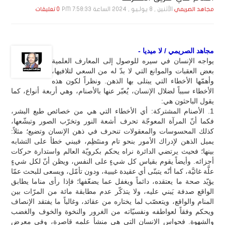
الأثنين , 8 يـولـيـو , 2024 الساعة 7:58:33 PM
مجاهد الصريمي
0 تعليقات
مجاهد الصريمي / لا ميديا -
يواجه الإنسان في سيره للوصول إلى المعارف العلمية
بعض العقبات والموانع التي لا بدّ له من السعي لتلافيها،
وأهمّها الأخطاء التي يبتلى بها الذهن. ونظراً لكون هذه
الأخطاء سبباً لضلال الإنسان، يُعبّر عنها بالأصنام، وهي أربعة أنواع، كما
يقول الباحثون هي:
1. الأصنام المشتركة: أي الأخطاء التي هي من خصائص طبع البشر،
فكما أنّ المرآة المعوجّة تحرف أشعة النور وتخرّب الصور وتبشّعها،
كذلك المحسوسات والمعقولات تنحرف في ذهن الإنسان وتضيع؛ مثلاً:
يميل الذهن لإدراك الأمور بنحو تام ومنتَظِم، فيبني خطأ على التشابه
بينها؛ فحيث يرتضي الدائرة نراه يحكم بكرويّة العالم واستدارة حركات
أجزائه. وأيضاً يقوم بقياس كل شيءٍ على النفس، ويظن أنّ لكل شيءٍ
علَّة غائيَّة، كما أنّه يتبنّى أي عقيدة غيبية، ودون تأمّل، ويسعى للبحث عمّا
يؤيّد صحة ما يعتقده، دائماً ويغفل عما يضعّفها؛ فإذا رأى مناما يطابق
الواقع صدفة يَبني عليه، ولا يتذكّر عدم مطابقة مائة من المرّات بين
المنام والواقع، ويتعصّب لما يختاره من عقائد، وغالباً ما يفتقد الإنصاف
ويحكم وفقاً لعواطفه ونفسيّاته من الغرور والنخوة والخوف والغضب
والشهوة. فحواس الإنسان التي هي منشأ علمه قاصرة، وفي معرض