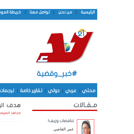
|
|
|
الرئيسية
من نحن
تواصل معنا
خريطة المو
#خبر_وقضية
محلي
|
عربي
|
دولي
|
تقارير خاصة
|
ترجمات
مـقـالات
هدف الرس
مجاهد الصريم
تناقضات وزيف!
عمر القاضي