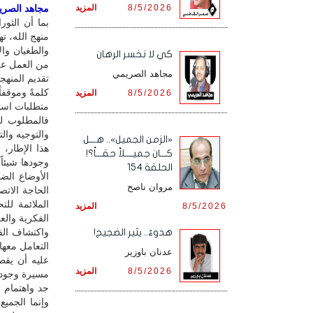
8/5/2026
المزيد
مجاهد الصريمي
بما أن الثو
منهج الله، ت
والطغيان وال
كي لا نخسر الرهان
من العمل عل
مجاهد الصريمي
تقديم المنهج
كلمةً وموقفا
8/5/2026
المزيد
متطلبات استمر
فالمطلوب لكي
«الزمن الجميل».. هـــل
هذا الإطار، 
كـــان جميــــلاً حقـــاً؟!
وجودها شيئاً
الحلقة 154
الأوضاع الض
مروان ناصح
الحاجة الاتص
الملائمة لل
8/5/2026
المزيد
الفكرية والع
واكتشاف القد
هدوءٌ.. يثير الضجيج!
التعامل معها
عدنان باوزير
عليه أن يقط
8/5/2026
المزيد
مسيرة وجوده 
جد واهتمام و
وإنما الجميع