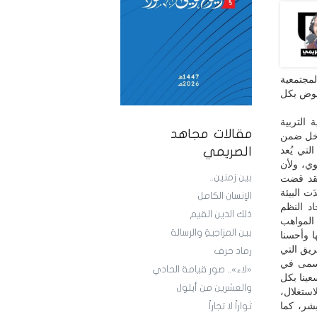
لمجتمعية
نهوض بكل
 التربية
مقالات مجاهد
 مجمل نشاطنا الداخل ضمن
لتي يُعد
الصريمي
وي، ولأن
بين زمنين..
فقد قضت
ت البيئة
الإنسان الكامل
د النظم
ذلك الدين القيم
 المواهب
بين المزاجيةِ والرسالة
ا وأحسنا
ريق التي
رماد حرف
أسمى في
«لاء».. صور قيامة الحادي
عينا بكل
والعشرين من أيلول
استغلال،
بشر، كما
ثواراً لا تجاراً