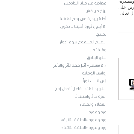
 ومصدره،
قصاصة من حنايا الكادحين
رين على
برزخ من قش
ل تعالى:
أجنة يزيدية في رحم الغفلة
21 أيلول ثورة أحيتنا لا ذكرى
نحييها
الإعلام المسموع تنوع أدوار
وقلة ثمار
شَدْو البنادق
«21 سبتمبر» أثيرٌ فقد الأثر والتأثير
رواسب الوصاية
إني آنست نوراً
الشهيد القائد.. فاعل أفعال زمن
العزة حالاً واستقبالاً
العملاء والعلماء
ورد ومورد
ورد ومورد «الحلقة الثانية»
ورد ومورد «الحلقة الثالثة»