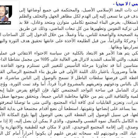
 / لا ميديا -
رات ذات البعد الإسلامي الأصيل، والمحتكمة في جميع أوضاعها إلى
هدف في ما تسعى إليه إلى الهدم لكل مظاهر الجهل والتخلف والظلم
استغلال، بغرض البناء لمجتمع تكاملي متوازن ومتحد وعادل، فلا بد
ى تزكية النفوس وتطهيرها من كل تبعات الماضي، وذلك عن طريق
ية الصحيحة والواضحة للناس، بياناً وعملاً، من خلال الدخول إلى كل الساحات ا
ً وحركةً والتزاماً، من قبل الطليعة الآخذة على عاتقها تحقيق هدف الثورة وال
اريتها وبقائها.
 يتم هذا الأمر هو الابتعاد بالكلية عن سياسة الاحتواء الانتقائي في عملية
والتوجيه والتثقيف، والتي للأسف الشديد لاتزال هي الغالبة على 95% من
متناسين أننا قد تجاوزنا مرحلة التأسيس للتغيير التي تستلزم وجود القاعدة ا
 هاماً وضرورياً، باعتبار ذلك اللبنة الأولى في طريق بناء المجتمع الرسالي الق
اغطة التي فرضتها سلطات الباطل لا تسمح بالوصول إلى الناس مباشرةً، 
ال بالناس ودعوتهم وتعريفهم بالمشروع فرداً فرداً، أما وقد تمت الثورة، ووُجِدَ
تحرك الشامل في ساحة التواجد المجتمعي كلها، فإن الواقع يفرض علينا إيجا
لمية والثقافية التي يتم من خلالها مخاطبة الناس جميعاً، ويتحقق بموجبها صقل
رات، وتعزيز القابليات لدى كافة أبناء المجتمع، والتي متى ما توصلنا لمعرفته
 بما يساعد على إنضاجها وتقويتها، استطعنا أن نضع أقدام مجتمعنا في بداية الط
عها، في سبيل الوصول إلى النقطة التي يعني الوصول إليها بلوغ المكانة ال
الكامل باكتمال نموه النفسي والمعنوي، والذي لا يمكن أن يصل إليه، إلا إذا س
صدق، إلى إقامة المجتمع التوحيدي، الذي لا مكان فيه للطبقية والانتهازية وال
 عباد الله، وعبوديتهم لله سبحانه تفرض عليهم أن يكونوا أحراراً أمام كل ال