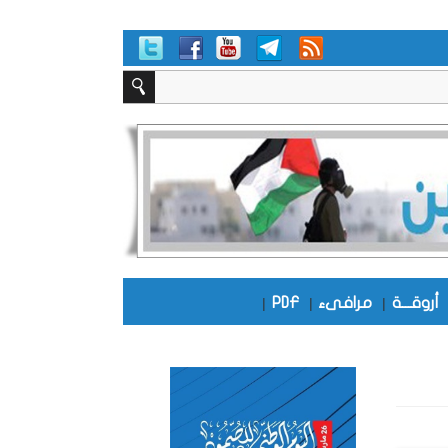
أروقـــة
|
مرافىء
|
PDF
|