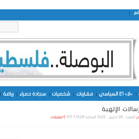
|
قع
|
«لا» 21 السياسي
|
مقـاربات
|
شخصيات
|
سجادة حمراء
|
رياضة
|
الات الإلهية
السبت , 26 مـارس , 2022 الساعة 7:10:28 PM
ي
0 تعليقات