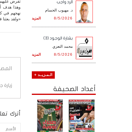
تفرض عليهم ا
الرد واجب
وهذا هدف أس
د. مهيوب الحسام
نهجهم في كل
8/5/2026
المزيد
«ولقد بعثنا ف
بشارة الوجود (3)
محمد التعزي
8/5/2026
المزيد
المصد
الـمـزيــد +
زيارة 
أعداد الصحيفة
أترك تعلي