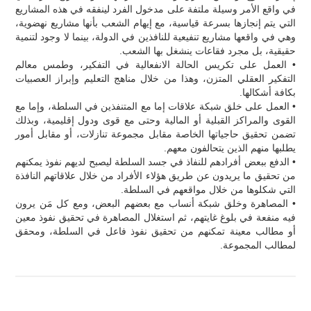
في واقع الأمر وسيلة ملتفة على مدخول الفرد لينفقه في هذه المشاريع
التي يتم إنجازها بسرعة قياسية، مع إيهام الشعب بأنها مشاريع نهضوية،
وهي في واقعها مشاريع تنفيعية للنافذين في الدولة، بينما لا وجود لتنمية
حقيقية، بل مجرد فقاعات ينشغل بها الشعب.
• العمل على تكريس الحالة الانفعالية في التفكير، وطمس معالم
التفكير العقلي المتزن، وهذا من خلال مناهج التعليم وإبراز العصبيات
بكافة أشكالها.
• العمل على خلق شبكة علاقات إما مع المتنفذين في السلطة، وإما مع
القوى والمراكز القبلية أو المالية وحتى مع قوى ودول إقليمية، وبذلك
تضمن تحقيق حاجياتها الخاصة مقابل مجموعة تنازلات، أو مقابل أمور
يطلبها منهم الذين يتحالفون معهم.
• الدفع ببعض أفرادهم للنفاذ في جسد السلطة ليصبح لديهم نفوذ يمكنهم
من تحقيق ما يريدون عن طريق هؤلاء الأفراد من خلال علاقاتهم النافذة
التي شكلوها من خلال مواقعهم في السلطة.
• المصاهرة وخلق شبكة أنساب مع بعضهم البعض، ومع كل مَن يرون
فيه منفعة في بلوغ غايتهم، ثم استغلال المصاهرة في تحقيق نفوذ معين
أو مطالب معينة تمكنهم من تحقيق نفوذ فاعل في السلطة، ومحقق
لمطالب المجموعة.