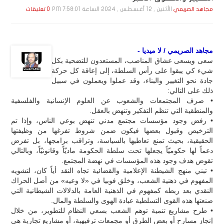
الأثنين , 12 أغـسـطـس , 2024 الساعة 7:58:01 PM
مجاهد الصريمي
0 تعليقات
مجاهد الصريمي / لا ميديا -
سعى ويسعى عشاق المناصب، المستعدون للتضحية بكل
شيء كي يبقوا على رأس السلطة، إلى إعاقة كل حركة
جادة نحو التغيير والبناء، وقد عملوا ويعملون في سبيل
ذلك على التالي:
• صرف المجتمعات والشعوب عن العلوم الإنسانية والفلسفية
والمنطقية التي تنظم التفكير وتنهض بالعقل.
• رفض وجود مؤسسات مجتمع مدني تنهض بوعي الناس، وإذا تم
الترخيص وقبول بعضها فيكون ضمن شروط تفرغها من وظيفتها
الحقيقية، بحيث تمنع تعاطيها بالسياسة، وتراقب برامجها، بل تفرض
دعماً لها حكوميّاً يجعلها تحت سلطة الحكومة ماديّاً وقانونيّاً، وبالتالي
تقوض هدف وجود هذه المؤسسات في نهضة المجتمع.
• تبني منهج الشيطنة الإعلامية والقضائية تجاه النقد أياً كان، لتشويه
المفهوم في ذهنية الشعب، وخلق فوبيا في «لا وعيه» من أصل الحراك
النقدي بعد ربطه كمفهوم في الذهنية العامة بالدلالات الشيطانية التي
صنعتها هذه القوى التسلطية عبادة الهوى والسلطة والمال.
• طرح مشاريع تنمية توهم الشعب بسعي النظام للتطوير، من خلال
إنجاز مسارح أو بعض الطرق أو مجمعات ترفيهية، أو مشاريع تجارية هي