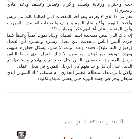
حب واحترام ورعاية ولطف وإكرام وتقدير وعطف ودعم مادي
ومعنوي؟!
نعم مَن ذا الذي لا يعرفه وهو أحد المقصات التي لطالما نالت من ريش
وأجنحة الثورة، وأكبر تجار الوهم والزيف والمبيدات الفاسدة والمهربة،
وأول المنقلبين على أعقابهم فكراً وممارسة؟!
إنه ذاك الذي يقض مضجعه اسم الصماد، ويكاد يموت كمداً وغيظاً كلما
جرت ألسن الناس بالحديث عن فضل وسيرة ومسيرة أبو الفضل
(رضوان الله عليه)، فعنده وعند أتباعه لا شيء يشكل خطورة عليهم،
ويهدد نفوذهم ومراكزهم ومناصبهم إلا ذاك العمل الذي يربط الناس
برجال المسيرة الحقيقيين، الذين مثل وجودهم وجهادهم واستشهادهم
الدليل على أن كل واحد منهم كان الرجل النموذج في مجال عمله.
ولكن يا ترى هل سيطاله التغيير الجذري، أم سيبقى ذلك السوس الذي
سيظل ينخر في جسد الثورة حتى يقضي عليها بالكلية؟
المصدر
مجاهد الصريمي