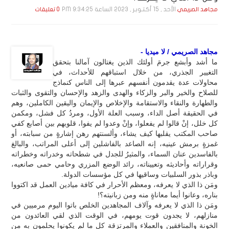
الأحد , 15 أكـتـوبـر , 2023 الساعة 9:34:25 PM
مجاهد الصريمي
0 تعليقات
مجاهد الصريمي / لا ميديا -
ما أشد وأبشع جرمَ أولئك الذين يغتالون آمالنا بتحقق
التغيير الجذري، من خلال استباقهم للأحداث، في
محاولات عدة يقدمون أنفسهم عبرها إلى الناس كنماذج
للصلاح والخير والبر والزكاء والهدى والزهد والإحسان والتقوى والثبات
والطهارة والنقاء والاستقامة والإخلاص والإيمان واليقين الكاملين، وهم
في الحقيقة أصل الداء، وسبب العلة الأول، ومردُ كل فشل، ومكمن
كل خلل، إنْ قالوا لم يفعلوا، وإنْ وعدوا لم يفوا، قلوبهم بين أصابع كفي
صاحب المكتب يقلبها كيف يشاء، وألسنتهم رهن إشارةٍ من سبابته، أو
غمزةٍ برمش عينيه، إنه الصاعد بالفاشلين إلى أعلى المراتب، والبالغ
بالفاسدين عنان السماء، والمثيرُ للجدل في شطحاته وخدراته وخطراته
وقراراته وأحاديثه وتعييناته، رائد الوضع المزري وحامي حمى صانعيه،
وباذر بذور السلبيات وساقيها في كل مؤسسات الدولة.
ومَن ذا الذي لا يعرفه، ومعظم الأحرار في كافة ميادين العمل قد اكتووا
بناره، وعانوا أيما معاناةٍ منه ومن زبانيته؟!
ومَن ذا الذي لا يعرفه وآلاف المجاهدين الخلص باتوا اليوم مرميين في
منازلهم، لا يجدون قوت يومهم، في الوقت الذي لقي العائدون من
الخونة والمنافقين والعملاء والمرتزقة كل ما لم يكونوا يحلمون به من