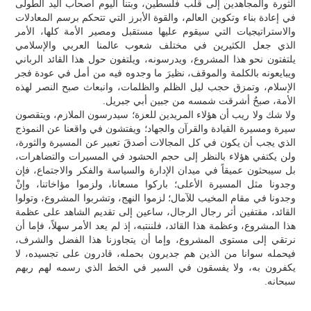
الثورة والمجاهدين إلى قلب فلسطين، وبتنا اليوم أصحاب اليد الطولى
في إعادة بناء وتكوين العالم، والقوة الأبرز التي تتحكم برسم المعادلات
والاستراتيجيات التي سيقوم عليها مستقبل ومصير الأمة كلها، الأمر
الذي جعل الكثيرين في مختلف شعوب عالمنا العربي والإسلامي
يلتفتون نحو هذا المشروع، ويدرسونه، ويلتفون حول هذا القائد الرباني
ويبايعونه بالكلمة والموقف، نظيرَ ما وجدوه فيه من أمل في عودة فجر
الإسلام، وتمزق حجب ليل الظلم والظلمات، وانبعاث صبح النصر لهذه
الأمة، صبحٌ أشرقت شمسه من جبين أبي جبريل.
ولا شك ولا ريب أن هؤلاء المريدين للعزة؛ سيدرسون الملازم، ويتقصون
سيرة ومسيرة القيادة والقرآن والجهاد؛ ويفتشون في واقعنا عن النموذج
الذي يجب أن يكون في كل المجالات أصدقَ تعبير عن المسيرة والثورة،
ولن يكتفي هؤلاء بالنظر إلى حجم الحشود في المسيرات والتضاهرات،
بل سيبحثون عميقاً في ميدان الإدارة والسياسة والفكر والاجتماع، فإن
وجدونا مثل المسيرة الأعلى؛ باركوا مسعانا، ولزموا مؤاخاتنا، وإنْ
وجدونا في مقام المخيب للآمال؛ لزموا النهج، وتشربوا المشروع، وتولوا
القائد، مقتفين أثر رجال الرجال، ساعين إلى تقديم الشاهد على عظمة
هذا المشروع، وعظمة هذا القائد، فلننتبه، إذ لم يعد الأمر سهلاً، فإما أن
نرتقي إلى مستوى المشروع، وإما أن يتجاوزنا هذا الفضل والشرف،
فيحمله سوانا من الذين هم جديرون بحمله، قادرون على تجسيده، لا
يكفرون به، ولا يفسقون في السير في الخط الذي رسمه لهم ربهم
سبحانه.