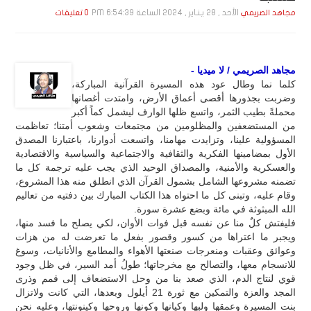
الأحد , 28 يـنـاير , 2024 الساعة 6:54:39 PM
مجاهد الصريمي
0 تعليقات
مجاهد الصريمي / لا ميديا -
كلما نما وطال عود هذه المسيرة القرآنية المباركة،
وضربت بجذورها أقصى أعماق الأرض، وامتدت أغصانها
محملةً بطيب الثمر، واتسع ظلها الوارف ليشمل كماً أكبر
من المستضعفين والمظلومين من مجتمعات وشعوب أمتنا؛ تعاظمت
المسؤولية علينا، وتزايدت مهامنا، واتسعت أدوارنا، باعتبارنا المصدق
الأول بمضامينها الفكرية والثقافية والاجتماعية والسياسية والاقتصادية
والعسكرية والأمنية، والمصداق الوحيد الذي يجب عليه ترجمة كل ما
تضمنه مشروعها الشامل بشمول القرآن الذي انطلق منه هذا المشروع،
وقام عليه، وتبنى كل ما احتواه هذا الكتاب المبارك بين دفتيه من تعاليم
الله المبثوثة في مائة وبضع عشرة سورة.
فليفتش كلٌ منا عن نفسه قبل فوات الأوان، لكي يصلح ما فسد منها،
ويجبر ما اعتراها من كسور وقصور بفعل ما تعرضت له من هزات
وعوائق وعقبات ومنعرجات صنعتها الأهواء والمطامع والأنانيات، وسوغ
للانسجام معها، والتصالح مع مخرجاتها؛ طولُ أمد السير، في ظل وجود
قوي لنتاج الدم، الذي صعد بنا من وحل الاستضعاف إلى قمم وذرى
المجد والعزة والتمكين مع ثورة 21 أيلول وبعدها، التي كانت ولاتزال
بنت المسيرة وعمقها ولبها وكيانها وكونها وروحها وكينونتها، وعليه نحن