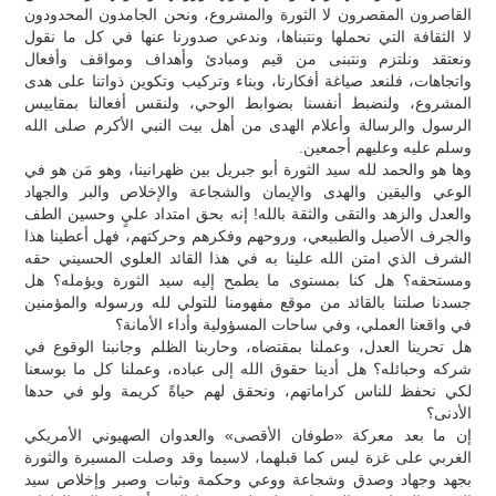
القاصرون المقصرون لا الثورة والمشروع، ونحن الجامدون المحدودون
لا الثقافة التي نحملها ونتبناها، وندعي صدورنا عنها في كل ما نقول
ونعتقد ونلتزم ونتبنى من قيم ومبادئ وأهداف ومواقف وأفعال
واتجاهات، فلنعد صياغة أفكارنا، وبناء وتركيب وتكوين ذواتنا على هدى
المشروع، ولنضبط أنفسنا بضوابط الوحي، ولنقس أفعالنا بمقاييس
الرسول والرسالة وأعلام الهدى من أهل بيت النبي الأكرم صلى الله
وسلم عليه وعليهم أجمعين.
وها هو والحمد لله سيد الثورة أبو جبريل بين ظهرانينا، وهو مَن هو في
الوعي واليقين والهدى والإيمان والشجاعة والإخلاص والبر والجهاد
والعدل والزهد والتقى والثقة بالله! إنه بحق امتداد عليٍ وحسين الطف
والجرف الأصيل والطبيعي، وروحهم وفكرهم وحركتهم، فهل أعطينا هذا
الشرف الذي امتن الله علينا به في هذا القائد العلوي الحسيني حقه
ومستحقه؟ هل كنا بمستوى ما يطمح إليه سيد الثورة ويؤمله؟ هل
جسدنا صلتنا بالقائد من موقع مفهومنا للتولي لله ورسوله والمؤمنين
في واقعنا العملي، وفي ساحات المسؤولية وأداء الأمانة؟
هل تحرينا العدل، وعملنا بمقتضاه، وحاربنا الظلم وجانبنا الوقوع في
شركه وحبائله؟ هل أدينا حقوق الله إلى عباده، وعملنا كل ما بوسعنا
لكي نحفظ للناس كراماتهم، ونحقق لهم حياةً كريمة ولو في حدها
الأدنى؟
إن ما بعد معركة «طوفان الأقصى» والعدوان الصهيوني الأمريكي
الغربي على غزة ليس كما قبلهما، لاسيما وقد وصلت المسيرة والثورة
بجهد وجهاد وصدق وشجاعة ووعي وحكمة وثبات وصبر وإخلاص سيد